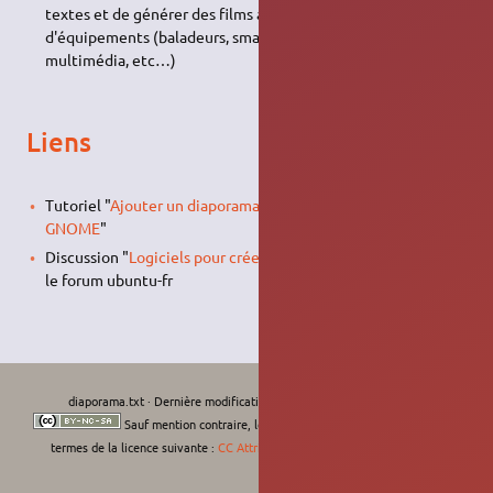
textes et de générer des films à l'aide d'une base de données
d'équipements (baladeurs, smartphone, disque dur
multimédia, etc…)
Liens
Tutoriel "
Ajouter un diaporama en fond d'écran avec
GNOME
"
Discussion "
Logiciels pour créer un diaporama de photos
" sur
le forum ubuntu-fr
diaporama.txt
· Dernière modification :
Le 08/02/2023, 23:36
de
karum
Sauf mention contraire, le contenu de ce wiki est placé sous les
termes de la licence suivante :
CC Attribution-Noncommercial-Share Alike 4.0
International