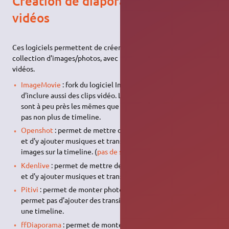
Création de diaporama d'images et
vidéos
Ces logiciels permettent de créer un diaporama à partir d'une
collection d'images/photos, avec possibilité d'inclure des
vidéos.
ImageMovie
: fork du logiciel Imagination permettant
d'inclure aussi des clips vidéo. Les transitions disponibles
sont à peu près les mêmes que dans Imagination, et il n'y a
pas non plus de timeline.
Openshot
: permet de mettre des images et vidéos à la suite,
et d'y ajouter musiques et transitions. Il faut déposer les
images sur la timeline. (
pas de sous-titres actuellement
)
Kdenlive
: permet de mettre des images et vidéos à la suite,
et d'y ajouter musiques et transitions.
Pitivi
: permet de monter photos, vidéos, musiques. Pitivi ne
permet pas d'ajouter des transitions, mais il fonctionne avec
une timeline.
ffDiaporama
: permet de monter photos, vidéos, musiques et