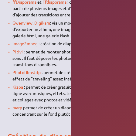
ffDiaporama
et
Ffdiaporama
: création de diaporama vidéo, à
partir de plusieurs images et d'une bande son. Permet
d'ajouter des transitions entre les images.
Gwenview
,
Digikam
: via un module externe (kipi), permet
d'exporter un album, une image vers un album web, une
galerie html, une galerie flash
image2mpeg
: création de diaporama en ligne de commande.
Pitivi
: permet de monter photos, vidéos (non obligatoire) et
sons . Il faut déposer les photos sur une timeline. Pas de
transitions disponibles.
Photofilmstrip
: permet de créer des diaporamas avec des
effets de "traveling" assez intéressants.
Kizoa
: permet de créer gratuitement des diaporamas en
ligne avec musiques, effets, textes, animations, transitions
et collages avec photos et vidéos.
marp
permet de créer un diaporama simplement en se
concentrant sur le fond plutôt que la forme