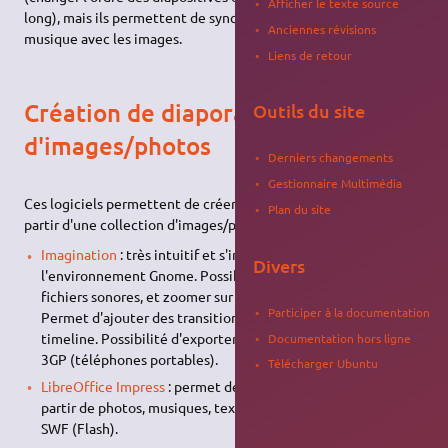
Afficher le texte source
long), mais ils permettent de synchroniser exactement la
Anciennes révisions
musique avec les images.
Liens de retour
Création de diaporama
Outils du site
d'images/photos
Derniers changements
Gestionnaire Multimédia
Ces logiciels permettent de créer un fichier (film, flash, etc.) à
Plan du site
partir d'une collection d'images/photos.
Imagination
: très intuitif et s'intègre bien à
Divers
l'environnement Gnome. Possibilité d'enchainer plusieurs
fichiers sonores, et zoomer sur plusieurs points de l'image.
Participer à la documentation
Permet d'ajouter des transitions entre les images. Pas de
timeline. Possibilité d'exporter en VOB, OGV, FLV (Flash),
Documentation hors ligne
3GP (téléphones portables).
Télécharger Ubuntu
LibreOffice Impress
: permet de créer un diaporama ODP à
partir de photos, musiques, textes. Possibilité d'exporter en
SWF (Flash).