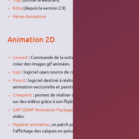
Krita
(depuis la version 2.9)
Héron Animation
Animation 2D
convert
: Commande de la suite
imagemagick
permettant de
créer des images gif animées.
tupi
: logiciel open source de création de dessins animés.
Pencil
: logiciel destiné à réaliser des animations 2D,
animation vectorielle et peinture sur film.
Cinepaint
: permet de réaliser des animations et de peindre
sur des vidéos grâce à son flipbook.
GAP (GIMP Animation Package)
: Animation 2d, retouche
vidéo.
Mypaint animation
, un patch pour
Mypaint
qui rajoute
l'affichage des calques en pelure d'oignon (onion skin).