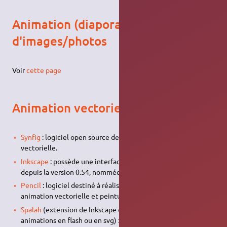
Animation (diaporama)
d'images/photos
Voir
cette page
Animation vectorielle
Synfig
: logiciel open source de création d'animation
vectorielle.
Inkscape
: possède une interface d'animation vectorielle
depuis la version 0.54, nommée 'Inkview'
Site officiel
Pencil
: logiciel destiné à réaliser des animations 2D,
animation vectorielle et peinture sur film.
Spalah
(extension de Inkscape qui permet de faire des
animations en flash ou en svg) :