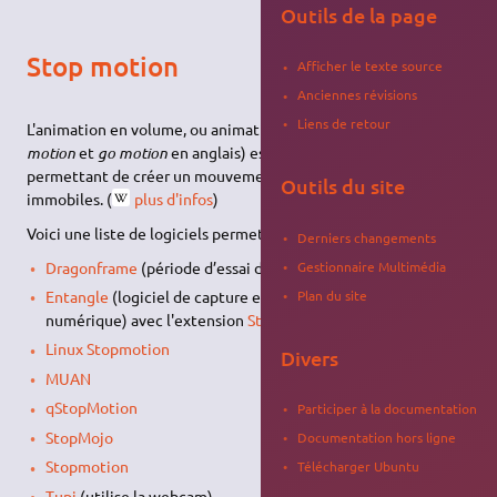
Outils de la page
Stop motion
Afficher le texte source
Anciennes révisions
Liens de retour
L'animation en volume, ou animation image par image, (
stop
motion
et
go motion
en anglais) est une technique d'animation
permettant de créer un mouvement à partir d'objets
Outils du site
immobiles. (
plus d'infos
)
Voici une liste de logiciels permettant de faire du stop motion:
Derniers changements
Dragonframe
(période d’essai de 30 jours puis payant)
Gestionnaire Multimédia
Plan du site
Entangle
(logiciel de capture et de contrôle d'appareil photo
numérique) avec l'extension
StopMotion Preview
Linux Stopmotion
Divers
MUAN
qStopMotion
Participer à la documentation
StopMojo
Documentation hors ligne
Stopmotion
Télécharger Ubuntu
Tupi
(utilise la webcam)