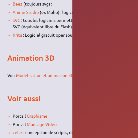
Beez
(toujours svg) :
Anime Studio
(ex Moho) : logiciel payant et propriétaire,
SVG
: tous les logiciels permettant de créer des animations
SVG (équivalent libre du Flash)
Krita
: Logiciel gratuit opensource.
Animation 3D
Voir
Modélisation et animation 3D
Voir aussi
Portail
Graphisme
Portail
Montage Vidéo
celtx
: conception de scripts, de scénarii, de storyboards, etc.