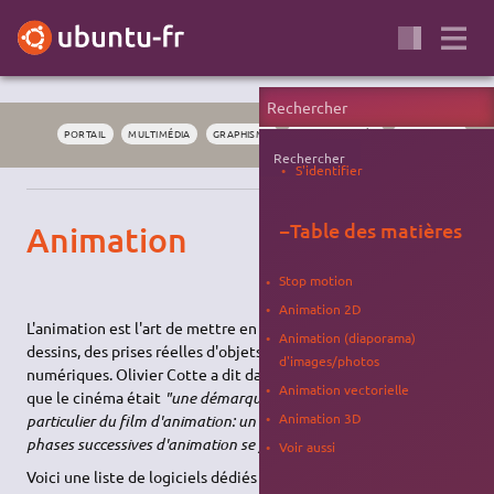
PORTAIL
MULTIMÉDIA
GRAPHISME
MONTAGE VIDÉO
BROUILLON
Rechercher
S'identifier
−
Table des matières
Animation
Stop motion
Animation 2D
L'animation est l'art de mettre en mouvement, que ce soit des
Animation (diaporama)
dessins, des prises réelles d'objets, de personnes ou des images
d'images/photos
numériques. Olivier Cotte a dit dans un livre sur l'animation
Animation vectorielle
que le cinéma était
"une démarque de l'animation, un cas
Animation 3D
particulier du film d'animation: un film dont l'enregistrement des
phases successives d'animation se fait en temps réel."
Voir aussi
Voici une liste de logiciels dédiés à l'animation.