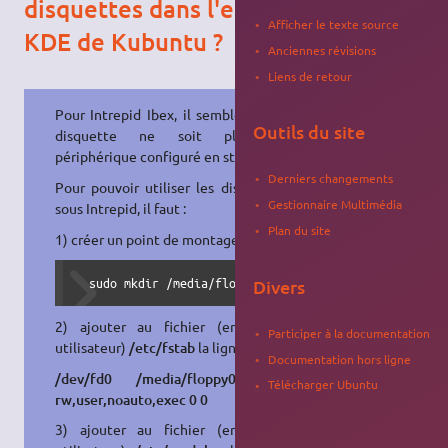
disquettes dans l'environnement
Afficher le texte source
KDE de Kubuntu ?
Anciennes révisions
Liens de retour
Pour Intrepid Ibex, il semble que la
Outils du site
disquette ne soit plus un
périphérique configuré en standard.
Derniers changements
Pour pouvoir utiliser les disquettes
Gestionnaire Multimédia
sous Intrepid, il faut :
Plan du site
1) créer un point de montage :
  sudo mkdir /media/floppy0
Divers
2) ajouter au fichier (en super-
Participer à la documentation
utilisateur)
/etc/fstab
la ligne :
Documentation hors ligne
/dev/fd0 /media/floppy0 auto
Télécharger Ubuntu
rw,user,noauto,exec 0 0
3) ajouter au fichier (en super-