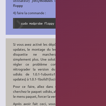
utilisateur)
/etc/modules
le mot :
floppy
4) faire la commande :
  sudo modprobe floppy
Si vous avez activé les dépôts lucid-
updates, le montage du lecteur de
disquette ne marchera tout
simplement plus. Une solution pour
régler ce problème consiste à
rétrograder la version du paquet
udisks de 1.0.1-1ubuntu1 (lucid-
updates) à 1.0.1-1build1(lucid).
Pour ce faire, allez dans synaptic,
cherchez le paquet udisks, allez dans
le menu paquet, forcer la version.
Après avoir fait ceci, vous pouvez