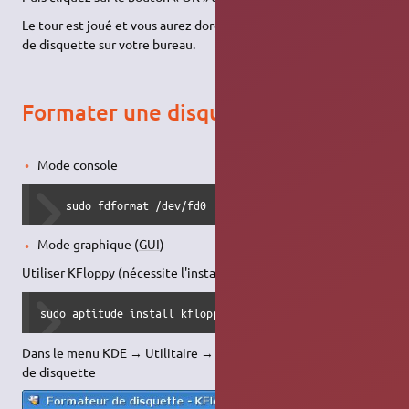
Le tour est joué et vous aurez dorénavant toujours une icône
de disquette sur votre bureau.
Formater une disquette
Mode console
    sudo fdformat /dev/fd0
Mode graphique (
GUI
)
Utiliser KFloppy (nécessite l'installation du package kfloppy) :
sudo aptitude install kfloppy
Dans le menu KDE → Utilitaire → KFloppy - Outil de formatage
de disquette