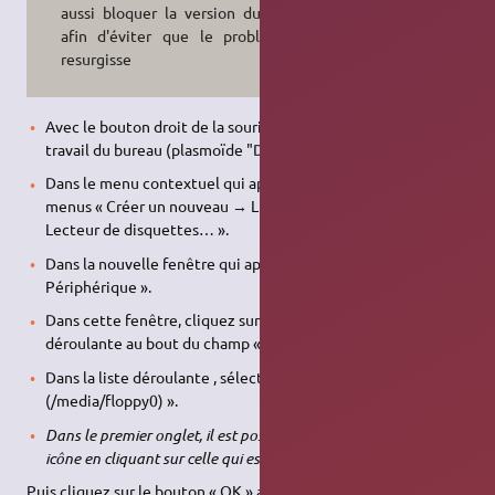
aussi bloquer la version du paquet
afin d'éviter que le problème ne
resurgisse
Avec le bouton droit de la souris, cliquez sur l'espace de
travail du bureau (plasmoïde "Desktop|Bureau")
Dans le menu contextuel qui apparait, allez dans les sous-
menus « Créer un nouveau → Lien vers un périphérique →
Lecteur de disquettes… ».
Dans la nouvelle fenêtre qui apparait, cliquez sur l'ongle «
Périphérique ».
Dans cette fenêtre, cliquez sur le bouton de la liste
déroulante au bout du champ « Périphérique ».
Dans la liste déroulante , sélectionnez l'item « /dev/fd0
(/media/floppy0) ».
Dans le premier onglet, il est possible de choisir/modifier une
icône en cliquant sur celle qui est présentée.
Puis cliquez sur le bouton « OK » au bas de la fenêtre.