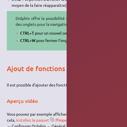
moyen de la faire réapparaître).
Dolphin offre la possibilité d'utiliser
des onglets pour la navigation:
CTRL+T
pour un nouvel onglet
CTRL+W
pour fermer l'onglet
Ajout de fonctions
Il est possible d'ajouter des fonctions à Dolphin.
Aperçu vidéo
Vous pouvez par exemple afficher l'aperçu d'une vidéo. Pour
cela,
installez le paquet
ffmpegthumbs
Puis Configuration
→ Configurer Dolphin → Général → Aperçu → cochez "Fichiers