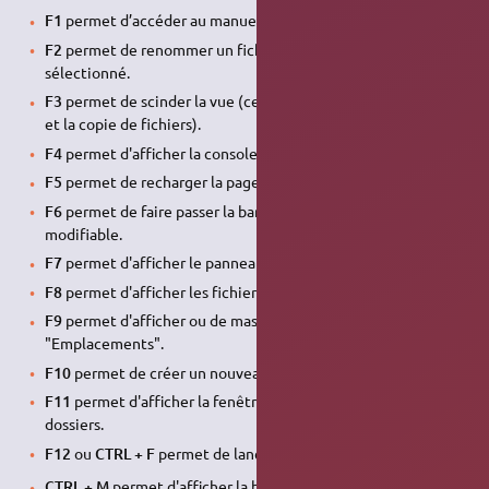
F1
permet d’accéder au manuel d'aide.
F2
permet de renommer un fichier/dossier lorsqu'il est
sélectionné.
F3
permet de scinder la vue (ce qui facilite le déplacement
et la copie de fichiers).
F4
permet d'afficher la console.
F5
permet de recharger la page.
F6
permet de faire passer la barre d’emplacement en mode
modifiable.
F7
permet d'afficher le panneau "Dossier".
F8
permet d'afficher les fichiers et dossiers cachés.
F9
permet d'afficher ou de masquer le panneau des
"Emplacements".
F10
permet de créer un nouveau dossier.
F11
permet d'afficher la fenêtre principale affichant les
dossiers.
F12
ou
CTRL + F
permet de lancer une recherche
CTRL + M
permet d'afficher la barre de menu (c'est le seul