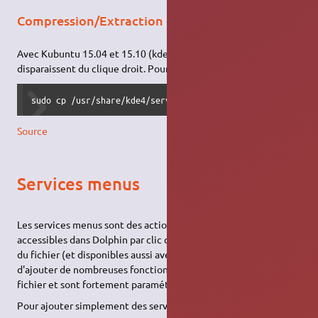
Compression/Extraction d'archives
Avec Kubuntu 15.04 et 15.10 (kde5), ces fonctions
disparaissent du clique droit. Pour les retrouver:
sudo cp /usr/share/kde4/servicetypes/konqpopupmenuplugin.
Source
Services menus
Les services menus sont des actions du menu contextuel,
accessibles dans Dolphin par clic droit sur le nom du dossier ou
du fichier (et disponibles aussi avec
Konqueror
). Ils permettent
d'ajouter de nombreuses fonctions spécifiques au type de
fichier et sont fortement paramétrables.
Pour ajouter simplement des services existants :