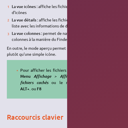
La vue icônes
: affiche les fichiers et dossiers sous forme
d'icônes
La vue détails
: affiche les fichiers et dossiers sous formes de
liste avec les informations de date, taille, droits, etc.
La vue colonnes
: permet de naviguer dans les dossiers en
colonnes à la manière du Finder de MacOsx
En outre, le mode aperçu permet d'avoir un aperçu du fichier
plutôt qu'une simple icône.
Pour afficher les fichiers cachés :
Menu
Affichage > Afficher les
ou le raccourci
fichiers cachés
ALT+.
ou
F8
Raccourcis clavier