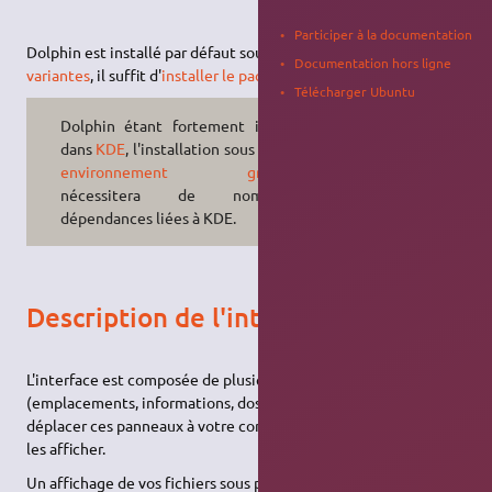
Participer à la documentation
Dolphin est installé par défaut sous
Kubuntu
. Pour les autres
Documentation hors ligne
variantes
, il suffit d'
installer le paquet
dolphin
.
Télécharger Ubuntu
Dolphin étant fortement imbriqué
dans
KDE
, l'installation sous un autre
environnement graphique
nécessitera de nombreuses
dépendances liées à KDE.
Description de l'interface
L'interface est composée de plusieurs panneaux
(emplacements, informations, dossiers, terminal). Vous pouvez
déplacer ces panneaux à votre convenance, voire même ne plus
les afficher.
Un affichage de vos fichiers sous plusieurs formes est possible :