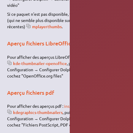
vidéo"
Si ce paquet n'est pas disponible, vous pouvez
installer
celui ci
(qui ne semble plus disponible sur les distributions trop
récentes)
mplayerthumbs
.
Aperçu fichiers LibreOffice
Pour afficher des aperçus LibreOffice :
installez le paquet
kde-thumbnailer-openoffice
, puis aller l'activer dans
Configuration → Configurer Dolphin → Général → Aperçu →
cochez "OpenOffice.org files"
Aperçu fichiers pdf
Pour afficher des aperçus pdf :
installez le paquet
kdegraphics-thumbnailers
, puis aller l'activer dans
Configuration → Configurer Dolphin → Général → Aperçu →
cochez "Fichiers PostScript, PDF et
DVI
".