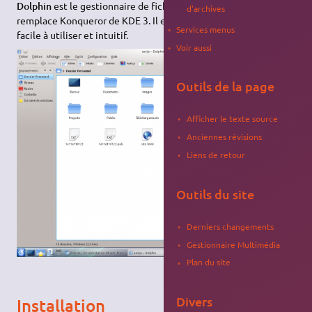
Dolphin
est le gestionnaire de fichiers par Défaut de KDE 4+. Il
d'archives
remplace Konqueror de KDE 3. Il est très puissant bien que
Services menus
facile à utiliser et intuitif.
Voir aussi
Outils de la page
Afficher le texte source
Anciennes révisions
Liens de retour
Outils du site
Derniers changements
Gestionnaire Multimédia
Plan du site
Divers
Installation