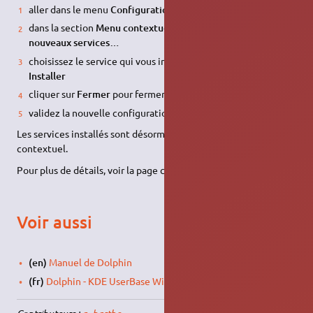
aller dans le menu
Configuration
,
Configurer Dolphin…
dans la section
Menu contextuel
, cliquez sur
Télécharger de
nouveaux services…
choisissez le service qui vous intéresse et cliquez sur
Installer
cliquer sur
Fermer
pour fermer la liste des services proposés
validez la nouvelle configuration en cliquant sur
Ok
Les services installés sont désormais accessible via le menu
contextuel.
Pour plus de détails, voir la page consacrée aux
service menus
.
Voir aussi
(en)
Manuel de Dolphin
(fr)
Dolphin - KDE UserBase Wiki