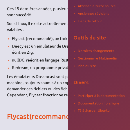
Afficher le texte source
Ces 15 dernières années, plusieurs émulateurs Dreamcast se
Anciennes révisions
sont succédé.
Liens de retour
Sous Linux, il existe actuellement 4 émulateurs natifs et
valables :
Outils du site
Flycast (recommandé), un fork actif de Reicast
Deecy est un émulateur de Dreamcast très expérimental
Derniers changements
écrit en Zig.
Gestionnaire Multimédia
nullDC, réécrit en langage Rust
Plan du site
Redream, un programme privateur.
Les émulateurs Dreamcast sont proposés sans le
BIOS
de la
Divers
machine, toujours soumis à un copyright. Il est donc inutile de
demander ces fichiers ou des fichiers de jeu sur ce site.
Cependant, Flycast fonctionne très bien sans.
Participer à la documentation
Documentation hors ligne
Télécharger Ubuntu
Flycast(recommandé)