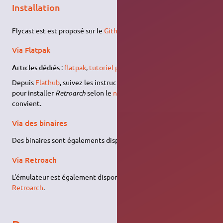
Installation
Flycast est est proposé sur le
Github officiel
de plusieurs façons
Via Flatpak
Articles dédiés
:
flatpak
,
tutoriel pour l'utiliser
.
Depuis
Flathub
, suivez les instructions qui vous concernent
pour installer
Retroarch
selon le
niveau de privilèges
qui vous
convient.
Via des binaires
Des binaires sont égalements disponibles
sur le GitHub officiel
Via Retroach
L'émulateur est également disponible en tant que cœur dans
Retroarch
.