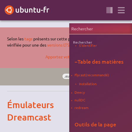
Selon les
tags
présents sur cette page, celle-ci n'a pas été
Rechercher
vérifiée pour une des
versions LTS supportées d'Ubuntu
.
S'identifier
Apportez votre aide…
−
Table des matières
Flycast(recommandé)
JEU
ÉMULATEURS CONSOLE
XENIAL
Installation
Deecy
nullDC
Émulateurs
redream
Dreamcast
Outils de la page