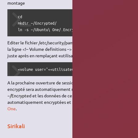
montage
  cd

  mkdir ~/Encrypted/

  ln -s ~/Ubuntu\ One/.Encrypted/ .Encrypted
Editer le fichier /etc/security/pam_mount.conf.xml Rechercher
la ligne <!– Volume definitions –> Ajouter la ligne suivante
juste après en remplaçant «utilisateur» par votre login
  <volume user="<<utilisateur>>" fstype="fuse" path="encf
A la prochaine ouverture de session, le système de fichier
encrypté sera automatiquement monté dans le répertoire
~/Encrypted et les données de ce répertoire seront
automatiquement encryptées et sauvegardées grâce à
Ubuntu
One
.
Sirikali