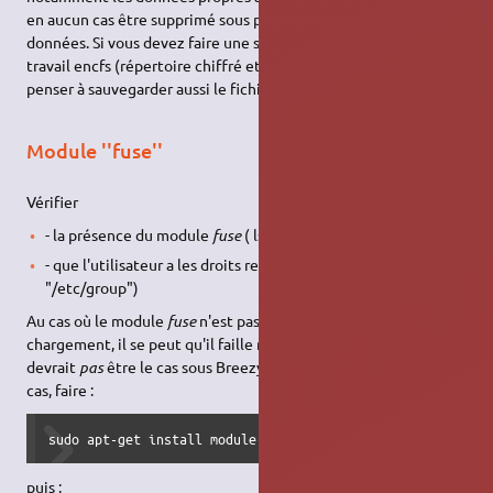
en aucun cas être supprimé sous peine de perte de vos
données. Si vous devez faire une sauvegarde des répertoires de
travail encfs (répertoire chiffré et répertoire ouvert), il faut
penser à sauvegarder aussi le fichier .encfs5 correspondant.
Module ''fuse''
Vérifier
- la présence du module
fuse
( lsmod | grep fuse)
- que l'utilisateur a les droits requis (grep "fuse"
"/etc/group")
Au cas où le module
fuse
n'est pas trouvé au moment du
chargement, il se peut qu'il faille modifier le noyau (ce ne
devrait
pas
être le cas sous Breezy, Dapper ou Edgy). Dans ce
cas, faire :
sudo apt-get install module-assistant
puis :