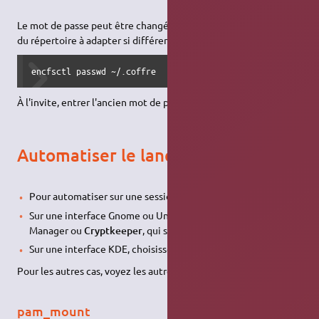
Le mot de passe peut être changé, grâce à la commande (nom
du répertoire à adapter si différent) :
encfsctl passwd ~/.coffre
À l'invite, entrer l'ancien mot de passe et 2 fois le nouveau.
Automatiser le lancement/arrêt
Pour automatiser sur une session, choisissez
pam_mount
Sur une interface Gnome ou Unity, choisissez
Gnome EncFS
Manager ou
Cryptkeeper
, qui sont écrits en gtk"
Sur une interface KDE, choisissez
Fusible
.
Pour les autres cas, voyez les autres méthodes.
pam_mount