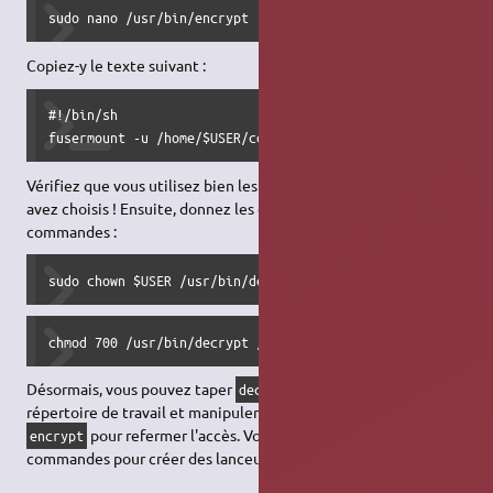
sudo nano /usr/bin/encrypt
Copiez-y le texte suivant :
#!/bin/sh

fusermount -u /home/$USER/coffre_open
Vérifiez que vous utilisez bien les noms de répertoires que vous
avez choisis ! Ensuite, donnez les droits nécessaires à ces deux
commandes :
sudo chown $USER /usr/bin/decrypt /usr/bin/encrypt
chmod 700 /usr/bin/decrypt /usr/bin/encrypt
Désormais, vous pouvez taper
pour libérer l'accès au
decrypt
répertoire de travail et manipuler vos données chiffrées, puis
pour refermer l'accès. Vous pouvez aussi utiliser ces
encrypt
commandes pour créer des lanceurs/raccourcis.