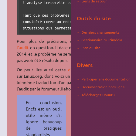
Liens de retour
l'analyse temporelle pour récupérer des informations.

Tant que ces problèmes ne sont pas résolus, encfs ne d
Outils du site
considéré comme un endroit sûr pour les données sensib
situations qui permettent ce type d'attaques.
Derniers changements
Gestionnaire Multimédia
Pour plus de précisions, voir
(en)
l'audit
en question. Il date de février
Plan du site
2014, et le problème ne semble donc
pas avoir été résolu depuis.
Divers
On peut lire aussi cette
discussion
sur
Linux.org
, dont voici un
passage
,
Participer à la documentation
lui-même traduction d'un passage de
Documentation hors ligne
l'audit par le forumeur Jiehong :
Télécharger Ubuntu
En conclusion,
Encfs est un outil
utile même s'il
ignore beaucoup
de pratiques
standardisés