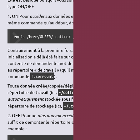
type ON/OFF
1.
ON
Pour
accéder
aux données en clair, il suffit de réutiliser la
même commande qu'au début, à savoir, dans notre exemple :
encfs /home/$USER/.coffre/ /home/$USER/coffre_open/
Contrairement à la première fois, EncFS détecte qu'une
initialisation a déjà été faite sur ces deux répertoires et se
contente de demander le mot de passe pour débloquer l'accès
au répertoire « de travail » (qu'il montera pour vous avec la
commande
).
fusermount
Toute donnée créée/copiée/déplacée en clair dans le
répertoire de travail (ici,
) sera
~/coffre_open
stockée sous forme chiffrée dans le
automatiquement
répertoire de stockage (ici,
).
~/.coffre
2.
OFF
Pour ne
plus pouvoir accéder
aux données en clair, il
suffit de démonter le répertoire « de travail », soit dans notre
exemple :