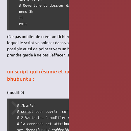
   # Ouverture du dossier dans Nemo

   nemo $N

   fi

   exit
(Ne pas oublier de créer un fichier (de préference caché) vers
lequel le script va pointer dans votre dossier chiffré. Il est
possible aussi de pointer vers un fichier existant mais il faudra
prendre garde à ne pas l'effacer, le déplacer ou le renommer)
un script qui résume et qui va bien par
bhubuntu :
(modifié)
  #!/bin/sh

  # script pour ouvrir .coffre et le fermer facilement

  # 2 Variables à modifier = 2 répertoires contenant 1) fi
  # la commande set attribue les valeurs à $1 et $2

  set /home/$USER/.coffre/dossier_crypte_encfs /home/$USER