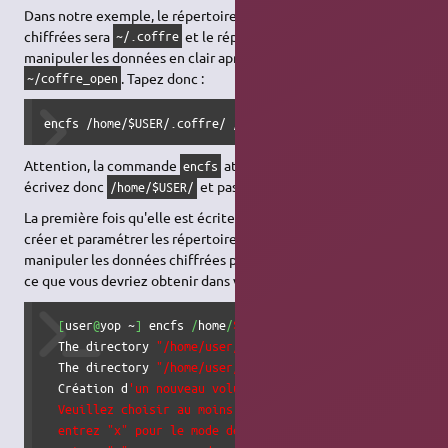
Dans notre exemple, le répertoire de stockage des données
chiffrées sera
et le répertoire « de travail » (pour
~/.coffre
manipuler les données en clair après authentification) sera
. Tapez donc :
~/coffre_open
encfs /home/$USER/.coffre/ /home/$USER/coffre_open/
Attention, la commande
attend des chemins complets :
encfs
écrivez donc
et pas le raccourci
!
/home/$USER/
~/
La première fois qu'elle est écrite, cette commande permet de
créer et paramétrer les répertoires utilisés pour stocker et
manipuler les données chiffrées par EncFS. Voici un exemple de
ce que vous devriez obtenir dans votre terminal :
[
user
@
yop ~
]
 encfs 
/
home
/
$USER
/
.coffre
/
/
home
/
$USER
/
coff
  The directory 
"/home/user/.coffre/"
 does not exist. Sho
  The directory 
"/home/user/coffre_open"
 does not exist. 
  Création d
'un nouveau volume chiffré.

  Veuillez choisir au moins une des options suivantes :

  entrez "x" pour le mode de configuration expert,
