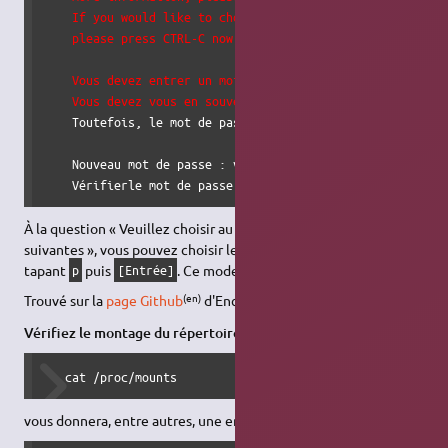
    If you would like to choose another configuration sett
    please press CTRL-C now to abort and start over.

    Vous devez entrer un mot de passe pour votre système d
    Vous devez vous en souvenir, car il n'
existe aucun méc
    Toutefois, le mot de passe peut être changé plus tard
    Nouveau mot de passe : votre_passe

    Vérifierle mot de passe : votre_passe
À la question « Veuillez choisir au moins une des options
suivantes », vous pouvez choisir le mode « paranoïaque » en
tapant
puis
. Ce mode est le plus sécurisé.
p
[Entrée]
(en)
Trouvé sur la
page Github
d'EncFS.
Vérifiez le montage du répertoire chiffré :
   cat /proc/mounts
vous donnera, entre autres, une entrée de ce type :