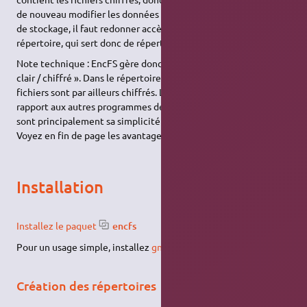
de nouveau modifier les données conservées dans le répertoire
de stockage, il faut redonner accès par mot de passe au second
répertoire, qui sert donc de répertoire de travail.
Note technique : EncFS gère donc des couples de fichiers « en
clair / chiffré ». Dans le répertoire de stockage, les noms de
fichiers sont par ailleurs chiffrés. Les avantages d'EncFS par
rapport aux autres programmes de chiffrement de données
sont principalement sa simplicité et sa souplesse d'utilisation.
Voyez en fin de page les avantages/défauts courants.
Installation
Installez le paquet
encfs
Pour un usage simple, installez
gnome-encfs-manager
.
Création des répertoires