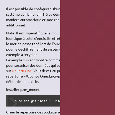
Il est possible de configurer Ubuntu pour qu'il monte le
système de fichier chiffré au démarrage de la session et ceci de
manière automatique et sans redemander le mot de passe
additionnel.
Note
: Il est impératif que le mot de passe de la session soit
identique à celui d'encfs. En effet, pam_mount va transmettre
le mot de passe tapé lors de l'ouverture de la session à encfs
pour le déchiffrement du système de fichiers.
exemple à recycler
L'exemple suivant montre comment utiliser cette technique
pour sécuriser des données qui seront ensuite synchronisées
sur
Ubuntu One
. Vous devez au préalable avoir créé un
répertoire ~/Ubuntu One/.Encrypted comme décrit dans le
début de cet article.
Installer pam_mount
  sudo apt-get install  libpam-mount libpam-encfs
Créer le répertoire de stockage sécurisé et le point de