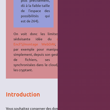
plus précisément,
dû à la faible taille
de l'espace des
possibilités qui
est de 264).
On voit donc les limites de la
séduisante idée du
couplage
EncFS/montage WebDAV
, utilisée
par exemple pour manipuler très
simplement, depuis son gestionnaire
de fichiers, ses données
synchronisées dans le cloud, tout en
les cryptant.
Introduction
Vous souhaitez conserver des données sensibles et/ou privées,