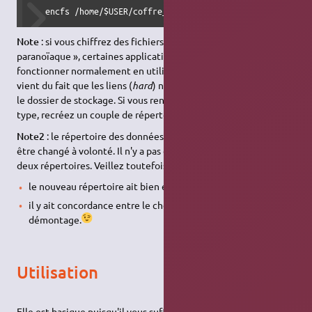
   encfs /home/$USER/coffre_open fuse rw,nosuid,nodev,use
Note
: si vous chiffrez des fichiers en utilisant ce mode «
paranoïaque », certaines applications pourront ne pas
fonctionner normalement en utilisant ces fichiers chiffrés. Cela
vient du fait que les liens (
hard
) ne peuvent être recopiés dans
le dossier de stockage. Si vous rencontrez des problèmes de ce
type, recréez un couple de répertoires et changez de mode.
Note2
: le répertoire des données en clair (ici "coffre") peut
être changé à volonté. Il n'y a pas de lien définitif entre les
deux répertoires. Veillez toutefois dans ce cas à ce que :
le nouveau répertoire ait bien été créé et soit vide
il y ait concordance entre le chemin de montage et celui de
démontage.
Utilisation
Elle est basique puisqu'il vous suffit de deux commandes du