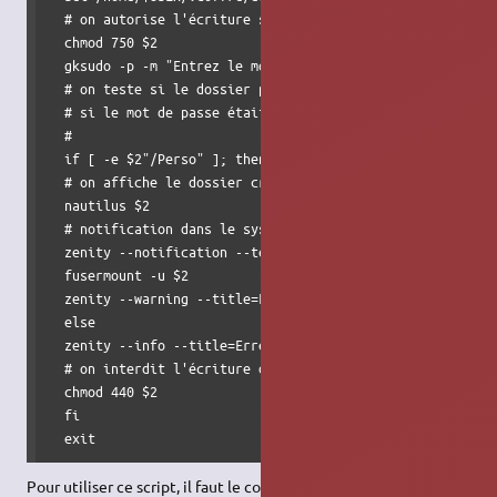
  # on autorise l'écriture sur le dossier déchiffré (voir 
  chmod 750 $2

  gksudo -p -m "Entrez le mot de passe pour ouvrir .coffre
  # on teste si le dossier par exemple ici 'Perso' est pré
  # si le mot de passe était faux le dossier montage appar
  #

  if [ -e $2"/Perso" ]; then

  # on affiche le dossier crypté dans nautilus

  nautilus $2

  # notification dans le systray pour masquer le dossier c
  zenity --notification --text "cliquer ici pour fermer vo
  fusermount -u $2

  zenity --warning --title=Fermeture --text "votre dossier
  else

  zenity --info --title=Erreur --text "mot de passe erroné
  # on interdit l'écriture dans le dossier déchiffré. Cela
  chmod 440 $2

  fi

  exit
Pour utiliser ce script, il faut le copier dans un fichier texte,