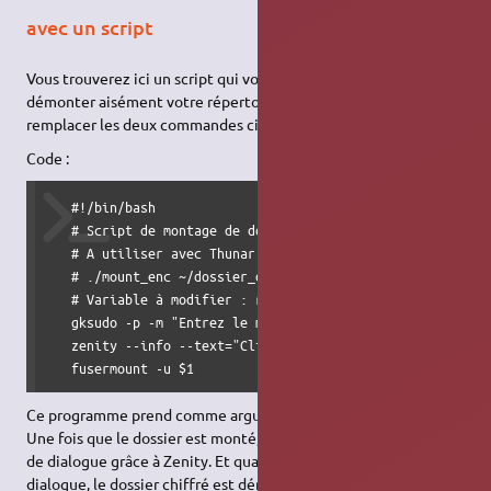
avec un script
Vous trouverez ici un script qui vous permettra de monter et
démonter aisément votre répertoire de travail. Il peut
remplacer les deux commandes ci-dessus.
Code :
   #!/bin/bash

   # Script de montage de dossier chiffré avec encfs et fu
   # A utiliser avec Thunar ou Nautilus, ou en ligne de co
   # ./mount_enc ~/dossier_de_montage

   # Variable à modifier : repertoire contenant les fichie
   gksudo -p -m "Entrez le mot de passe" | encfs -S $CRYPT
   zenity --info --text="Cliquez sur valider pour démonter
   fusermount -u $1
Ce programme prend comme argument le dossier à monter.
Une fois que le dossier est monté, il fait apparaître une boîte
de dialogue grâce à Zenity. Et quand on ferme la boîte de
dialogue, le dossier chiffré est démonté.