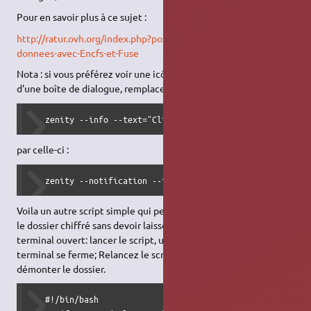
Pour en savoir plus à ce sujet :
http://ratur.ovh.org/index.php?post/2006/08/22/Cryptez-vos-
donnees-avec-Encfs-et-Fuse
Nota : si vous préférez voir une icône dans le systray au lieu
d'une boîte de dialogue, remplacer l'expression :
   zenity --info --text="Cliquez sur valider pour démonte
par celle-ci :
   zenity --notification --text="Démonter EncFs"
Voila un autre script simple qui permet de monter et démonter
le dossier chiffré sans devoir laisser la boîte de dialogue et le
terminal ouvert: lancer le script, une foi le dossier monté le
terminal se ferme; Relancez le script quand vous souhaitez
démonter le dossier.
   #!/bin/bash
