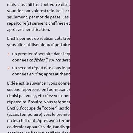
mais sans chiffrer tout votre disque dur. Idéalement, vous
voudriez pouvoir restreindre l'accès à certains répertoires
seulement, par mot de passe. Les données stockées dans ce(s)
répertoire(s) seraient chiffrées et accessibles
uniquement
après authentification.
EncFS permet de réaliser cela très simplement. Pour ce faire,
vous allez utiliser deux répertoires :
un premier répertoire dans lequel seront
stockées
les
données
chiffrées
("
source directory
") ;
un second répertoire dans lequel vous pourrez créer des
données
en clair
, après authentification ("
mount directory
").
L'idée est la suivante : vous donnez temporairement accès au
second répertoire en fournissant un mot de passe (initialement
choisi par vous), et créez vos données en clair dans ce
répertoire. Ensuite, vous refermez l'accès à ce répertoire.
EncFS s'occupe de "copier" les données du second répertoire
(accès temporaire) vers le premier (stockage permanent), tout
en les chiffrant. Après avoir fermé l'accès au second répertoire,
ce dernier apparaît vide, tandis que le premier répertoire
contient les fichiers chiffrés, donc inaccessibles. Pour pouvoir