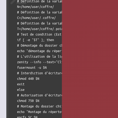
   # Définition de la variable N, chemin du dossier Normal
   N=/home/user/coffre/

   # Définition de la variable C, chemin du dossier chiffr
   C=/home/user/.coffre/

   # Définition de la variable T, chemin du fichier de tes
   T=/home/user/coffre/.pointeur.txt

   # Test de condition (Est ce que le fichier ".pointeur.t
   if [ -e "$T" ]; then

   # Démontage du dossier chiffré

   echo "démontage du répertoire chiffré"	

   # L'utilisation de la ligne suivante est facultative, e
   zenity --info --text="Cliquez sur OK pour démonter le r
   fusermount -u $N

   # Interdiction d'écriture dans le dossier Normal.

   chmod 440 $N

   exit

   else

   # Autorisation d'écriture sur le dossier déchiffré

   chmod 750 $N

   # Montage du dossier chiffré

   echo "Montage du répertoire chiffré, entrer le mot de p
   encfs $C $N
