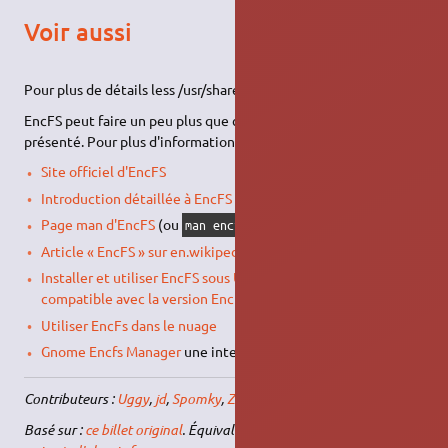
Voir aussi
Pour plus de détails less /usr/share/doc/encfs/README.gz
EncFS peut faire un peu plus que ce que cette aide n'a
présenté. Pour plus d'informations, voyez :
Site officiel d'EncFS
Introduction détaillée à EncFS
(Lien Mort à supprimer)
Page man d'EncFS
(ou
dans votre terminal)
man encfs
Article « EncFS » sur en.wikipedia.org
Installer et utiliser EncFS sous Ubuntu Gnome 20.04
compatible avec la version EncFSMP (Windows)
Utiliser EncFs dans le nuage
Gnome Encfs Manager
une interface graphique pour Encfs.
Contributeurs :
Uggy
,
jd
,
Spomky
,
Zakhar
(changelog avril 2010)
Basé sur :
ce billet original
. Équivalent anglophone disponible sur