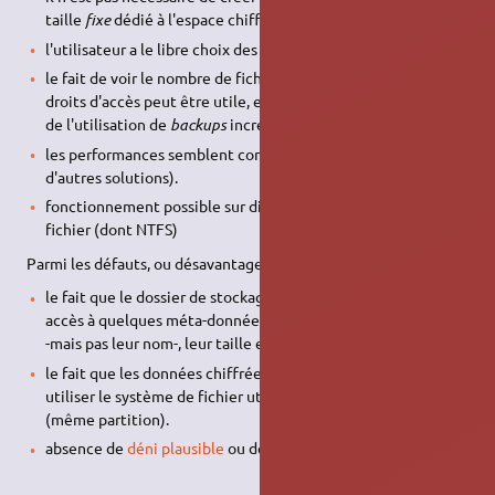
taille
fixe
dédié à l'espace chiffré,
l'utilisateur a le libre choix des répertoires,
le fait de voir le nombre de fichiers chiffrés, leur taille et
droits d'accès peut être utile, et représente un avantage lors
de l'utilisation de
backups
incrémentaux par exemple ;
les performances semblent correctes (contrairement à
d'autres solutions).
fonctionnement possible sur différents types de système de
fichier (dont NTFS)
Parmi les défauts, ou désavantages, on peut citer :
le fait que le dossier de stockage soit visible et donne donc
accès à quelques méta-données (nombre de fichiers chiffrés
-mais pas leur nom-, leur taille et droits d'accès…),
le fait que les données chiffrées doivent obligatoirement
utiliser le système de fichier utilisé pour les données en clair
(même partition).
absence de
déni plausible
ou de volume caché.