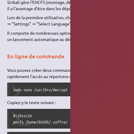
Sirikali gère l'ENCFS (montage, démontage du dossier crypté),
il a l'avantage d'être dans les dépôts,
sirikali
Lors de la première utilisation, changer la langue dans "Menu"
⇒ "Settings" ⇒ "Select Language" et cocher "fr_FR".
Il comporte de nombreuses options, permettant notamment
un lancement automatique au démarrage.
En ligne de commande
Vous pouvez créer deux commandes pour ouvrir et fermer
rapidement l'accès au répertoire de travail :
sudo nano /usr/bin/decrypt
Copiez-y le texte suivant :
#!/bin/sh

encfs /home/$USER/.coffre/ /home/$USER/coffre_open/