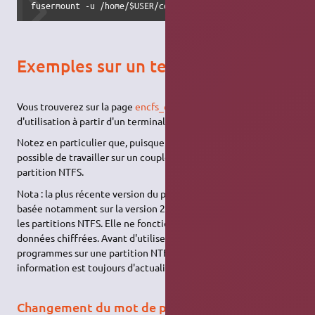
fusermount -u /home/$USER/coffre_open
Exemples sur un terminal
Vous trouverez sur la page
encfs_exemples
quelques exemples
d'utilisation à partir d'un terminal.
Notez en particulier que, puisque vous utilisez fuse, il vous est
possible de travailler sur un couple de répertoires placé sur une
partition NTFS.
Nota : la plus récente version du pilote
ntfs-3g
en version bêta,
basée notamment sur la version 2.6 de
fuse
permet d'écrire sur
les partitions NTFS. Elle ne fonctionne pas encore avec des
données chiffrées. Avant d'utiliser conjointement ces deux
programmes sur une partition NTFS, vérifiez si cette
information est toujours d'actualité.
Changement du mot de passe