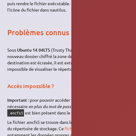
puis rendre le fichier exécutable. Ensuite, il suffit de cliquer sur
l'icône du fichier dans nautilus.
Problèmes connus
Sous
Ubuntu 14.04LTS
(Trusty Thar) lors de la création d'un
nouveau dossier chiffré la zone de sélection du répertoire de
destination est écrasée, il est extrêmement difficile voire
impossible de visualiser le répertoire sélectionné.
Accès impossible ?
Important
: pour pouvoir accéder aux données en clair, il est
nécessaire
en plus du mot de passe
de vérifier si le fichier
est bien présent dans le répertoire de l'utilisateur.
.encfs5
Le fichier .encfs5 se trouve dans le répertoire chiffré à la racine
du répertoire de stockage. Ce
fichier caché
contient
notamment les données propres au chiffrement. Il ne doit donc