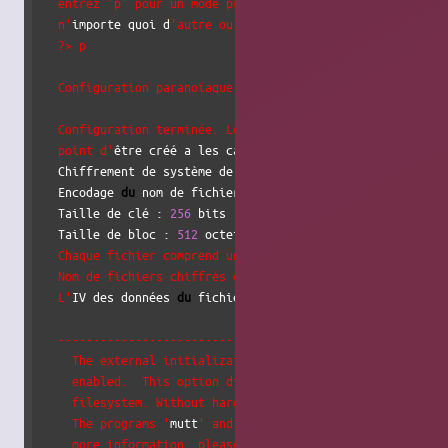
  entrez "p" pour un mode pré-configuré paranoïaque,

  n'
importe quoi d
'autre ou une ligne vide sélectionnera l
  ?> p

  Configuration paranoïaque sélectionnée.

  Configuration terminée. Le système de fichiers sur le

  point d'
être créé a les caractéristiques suivantes :

  Chiffrement de système de fichiers 
"ssl/aes"
, version 
2
  Encodage 
du
 nom de fichier : 
"nameio/block"
, version 
3
:
  Taille de clé : 
256
 bits

  Taille de bloc : 
512
 octets, y compris 
8
 octets d
'en-têt
  Chaque fichier comprend un en-tête de 8 octets avec des 
  Nom de fichiers chiffrés en utilisant le mode de chaînag
  L'
IV des données 
du
 fichier est chaînée à l
'IV du nom de
  -------------------------- AVERTISSEMENT ---------------
    The external initialization-vector chaining option has
    enabled.  This option disables the use of hard links o
    filesystem. Without hard links, some programs may not 
    The programs '
mutt
' and '
procmail
' are known to fail. 
    more information, please see the encfs mailing list.
