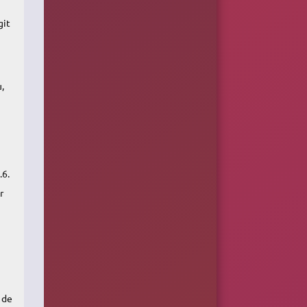
git
,
.6.
r
 de