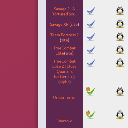
Savage 2 : A
Tortured Soul
Savage XR
(
site
)
Team Fortress 2
(
site
)
TrueCombat
Elite
(
site
)
TrueCombat
Elite 2 : Close
Quarters
battle
(
site
)
(
alpha
)
Urban Terror
Warsow