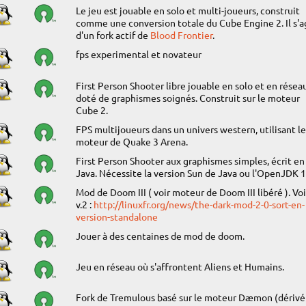
Le jeu est jouable en solo et multi-joueurs, construit
comme une conversion totale du Cube Engine 2. Il s'a
d'un fork actif de
Blood Frontier
.
fps experimental et novateur
First Person Shooter libre jouable en solo et en réseau
doté de graphismes soignés. Construit sur le moteur
Cube 2.
FPS multijoueurs dans un univers western, utilisant le
moteur de Quake 3 Arena.
First Person Shooter aux graphismes simples, écrit en
Java. Nécessite la version Sun de Java ou l'OpenJDK 1
Mod de Doom III ( voir moteur de Doom III libéré ). Voi
v.2 :
http://linuxfr.org/news/the-dark-mod-2-0-sort-en-
version-standalone
Jouer à des centaines de mod de doom.
Jeu en réseau où s'affrontent Aliens et Humains.
Fork de Tremulous basé sur le moteur Dæmon (dérivé