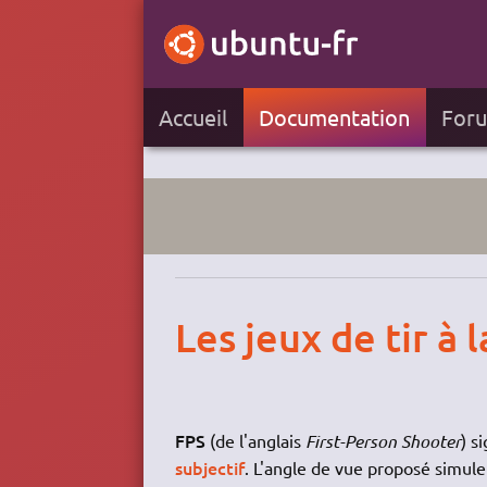
Accueil
Documentation
For
Les jeux de tir à
FPS
(de l'anglais
First-Person Shooter
) s
subjectif
. L'angle de vue proposé simul