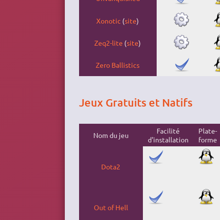
Xonotic
(
site
)
Zeq2-lite
(
site
)
Zero Ballistics
Jeux Gratuits et Natifs
Facilité
Plate-
Nom du jeu
d'installation
forme
Dota2
Out of Hell