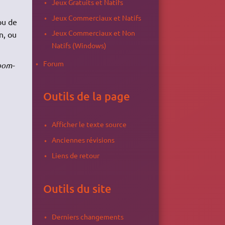
Jeux Gratuits et Natifs
Jeux Commerciaux et Natifs
ou de
Jeux Commerciaux et Non
n, ou
Natifs (Windows)
Forum
oom-
Outils de la page
Afficher le texte source
Anciennes révisions
Liens de retour
Outils du site
Derniers changements