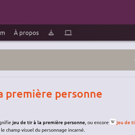
um
À propos
 la première personne
jeu de tir à la première personne
jeu de ti
ignifie
, ou encore
e le champ visuel du personnage incarné.