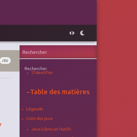
JEU
Rechercher
S'identifier
−
Table des matières
Légende
Liste des jeux
r
Jeux Libres et Natifs