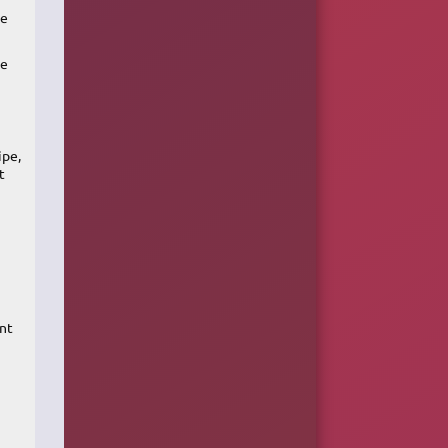
le
le
ipe,
t
nt