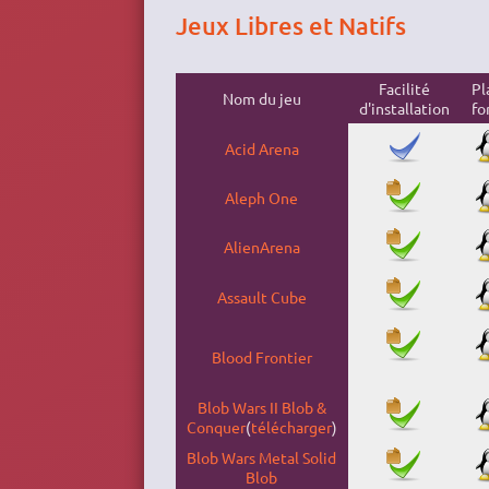
Jeux Libres et Natifs
Facilité
Pl
Nom du jeu
d'installation
fo
Acid Arena
Aleph One
AlienArena
Assault Cube
Blood Frontier
Blob Wars II Blob &
Conquer
(
télécharger
)
Blob Wars Metal Solid
Blob