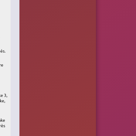
e
és.
re
e 3,
ke,
ake
rès