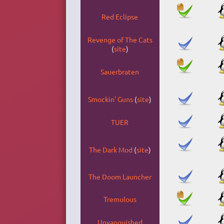
Red Eclipse
Revenge of The Cats
(
site
)
Sauerbraten
Smockin' Guns
(
site
)
TUER
The Dark Mod
(
site
)
The Doom Launcher
Tremulous
Unvanquished