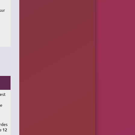
sur
 est
me
ordes
e 12