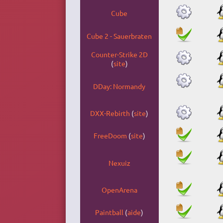
Cube
Cube 2 - Sauerbraten
Counter-Strike 2D
(
site
)
DDay: Normandy
DXX-Rebirth
(
site
)
FreeDoom
(
site
)
Nexuiz
OpenArena
Paintball
(
aide
)