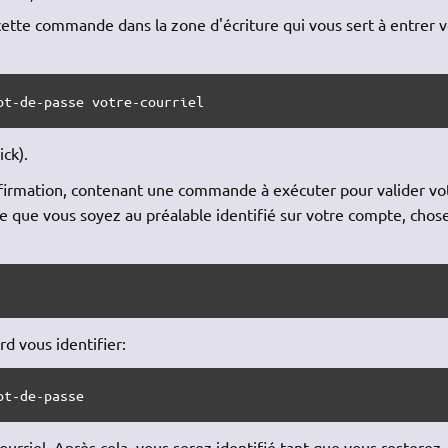
ette commande dans la zone d'écriture qui vous sert à entrer 
ot-de-passe votre-courriel
ick).
onfirmation, contenant une commande à exécuter pour valider vo
e que vous soyez au préalable identifié sur votre compte, chos
ord vous identifier:
ot-de-passe
urriel. Après cela, vous serez identifié tant que vous resterez