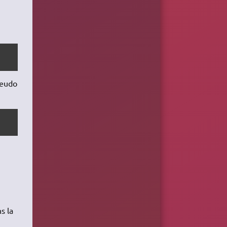
seudo
s la