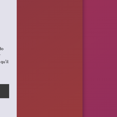
do
r
qu'il