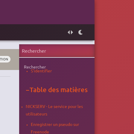
TION
Rechercher
S'identifier
−
Table des matières
NICKSERV - Le service pour les
utilisateurs
Enregistrer un pseudo sur
Freenode