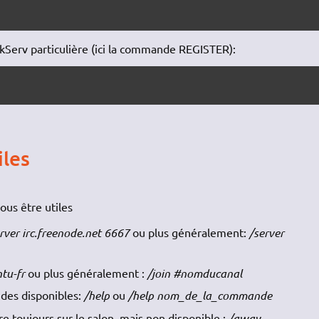
Serv particulière (ici la commande REGISTER):
les
us être utiles
rver irc.freenode.net 6667
ou plus généralement:
/server
tu-fr
ou plus généralement :
/join #nomducanal
ndes disponibles:
/help
ou
/help nom_de_la_commande
re toujours sur le salon, mais non disponible :
/away
,