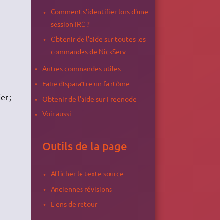
Comment s'identifier lors d'une
session IRC ?
Obtenir de l'aide sur toutes les
commandes de NickServ
Autres commandes utiles
Faire disparaître un fantôme
er ;
Obtenir de l'aide sur Freenode
Voir aussi
Outils de la page
Afficher le texte source
Anciennes révisions
Liens de retour