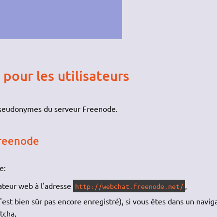
pour les utilisateurs
 pseudonymes du serveur Freenode.
Freenode
e:
ateur web à l'adresse
,
http://webchat.freenode.net/
'est bien sûr pas encore enregistré), si vous êtes dans un navig
tcha,