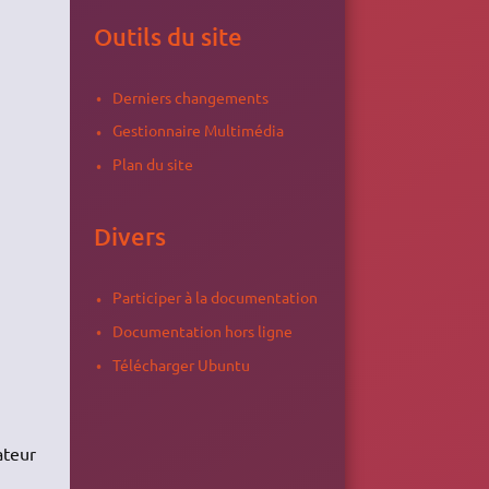
Outils du site
Derniers changements
Gestionnaire Multimédia
Plan du site
Divers
Participer à la documentation
Documentation hors ligne
Télécharger Ubuntu
ateur