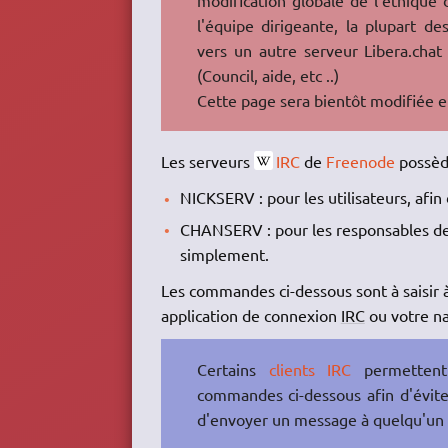
l'équipe dirigeante, la plupart de
vers un autre serveur Libera.chat 
(Council, aide, etc ..)
Cette page sera bientôt modifiée 
Les serveurs
IRC
de
Freenode
possède
NICKSERV : pour les utilisateurs, afin
CHANSERV : pour les responsables de s
simplement.
Les commandes ci-dessous sont à saisir à
application de connexion
IRC
ou votre n
Certains
clients IRC
permettent 
commandes ci-dessous afin d'évite
d'envoyer un message à quelqu'un d'