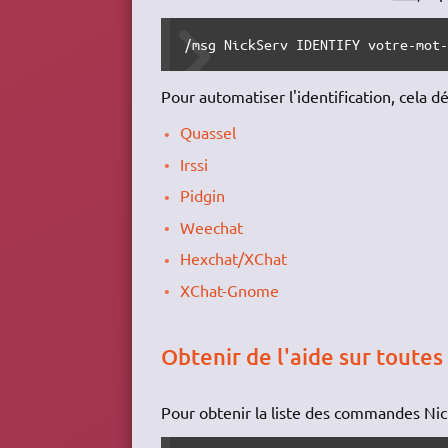
/msg NickServ IDENTIFY votre-mot
Pour automatiser l'identification, cela 
Quassel
Irssi
Pidgin
Weechat
Hexchat/XChat
XChat-Gnome
Obtenir de l'aide sur toute
Pour obtenir la liste des commandes Nic