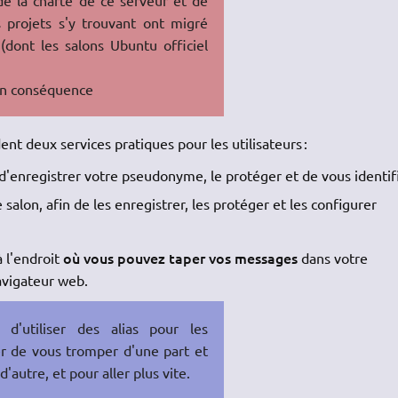
s projets s'y trouvant ont migré
(dont les salons Ubuntu officiel
en conséquence
nt deux services pratiques pour les utilisateurs :
 d'enregistrer votre pseudonyme, le protéger et de vous identifi
alon, afin de les enregistrer, les protéger et les configurer
où vous pouvez taper vos messages
 l'endroit
dans votre
avigateur web.
d'utiliser des alias pour les
r de vous tromper d'une part et
autre, et pour aller plus vite.