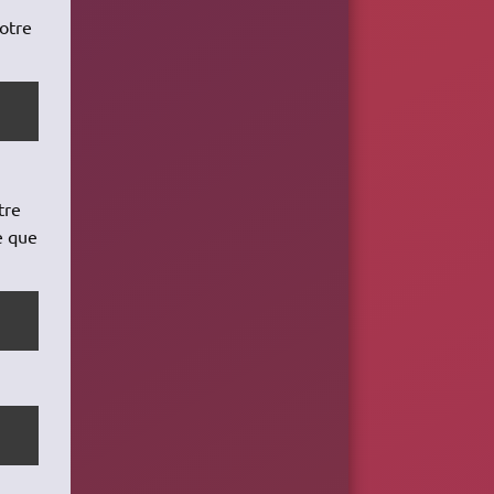
votre
tre
e que