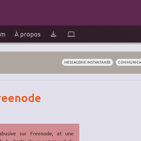
um
À propos
MESSAGERIE INSTANTANÉE
COMMUNICA
Freenode
abusive sur Freenode, et une
de la charte de ce serveur et de