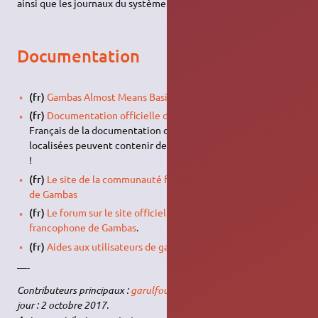
ainsi que les journaux du système seront toujours conservés.
Documentation
(fr)
Gambas Almost Means Basic - Site officiel de Gambas
(fr)
Documentation officielle de Gambas
- Page officielle en
Français de la documentation de Gambas - Les pages
localisées peuvent contenir des informations plus anciennes
!
(fr)
Le site de la communauté francophone des utilisateurs
de Gambas
(fr)
Le forum sur le site officiel de la communauté
francophone de Gambas
.
(fr)
Aides aux utilisateurs de gambas (Français et Anglais)
.
—-
Contributeurs principaux :
garulfounix
,
Lancelin
dernière mise à
jour : 2 octobre 2017.