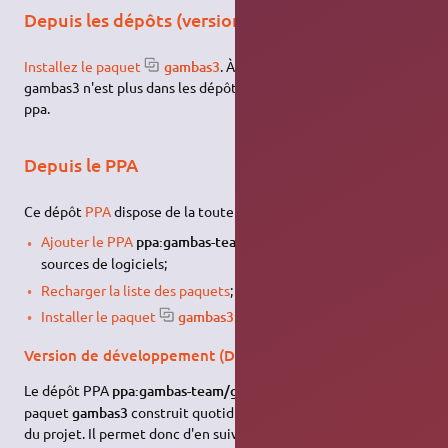
Depuis les dépôts (version stable)
Installez le paquet
gambas3
. À partir d'Ubuntu 18.04
gambas3 n'est plus dans les dépôts offciels il faut utiliser le
ppa.
Depuis le PPA
Ce dépôt
PPA
dispose de la toute dernière version 3 :
1)
Ajouter le PPA
ppa:gambas-team/gambas3
dans vos
sources de logiciels;
Recharger la liste des paquets
;
Installer le paquet
gambas3
.
Version de développement (Daily Build)
2)
Le dépôt PPA
ppa:gambas-team/gambas-daily
propose un
paquet
gambas3
construit quotidiennement depuis les sources
du projet. Il permet donc d'en suivre à la trace le