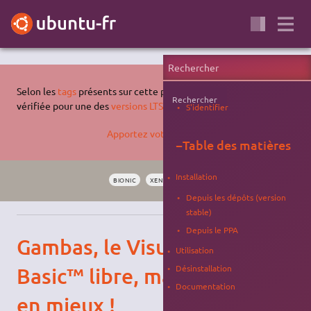
Selon les
tags
présents sur cette page, celle-ci n'a pas été
Rechercher
vérifiée pour une des
versions LTS supportées d'Ubuntu
.
S'identifier
Apportez votre aide…
−
Table des matières
Installation
BIONIC
XENIAL
PROGRAMMATION
LANGAGE
Depuis les dépôts (version
stable)
Depuis le PPA
Gambas, le Visual
Utilisation
Basic™ libre, mais
Désinstallation
Documentation
en mieux !