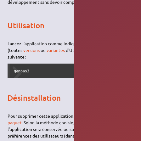
développement sans devoir compiler.
Utilisation
Lancez l'application comme indiqué
ici
ou via le
terminal
(toutes
versions
ou
variantes
d'Ubuntu) avec la
commande
suivante :
gambas3
Désinstallation
Pour supprimer cette application, il suffit de
supprimer son
paquet
. Selon la méthode choisie, la configuration globale de
l'application sera conservée ou supprimée. Les fichiers de
préférences des utilisateurs (dans leurs dossiers personnels)