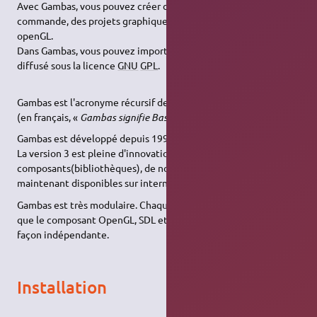
Avec Gambas, vous pouvez créer des exécutables en ligne de
commande, des projets graphiques gtk ou Qt, desu jeux
openGL.
Dans Gambas, vous pouvez importer des projets VB. Gambas est
diffusé sous la licence
GNU
GPL
.
Gambas est l'acronyme récursif de
Gambas almost means basic
(en français, «
Gambas signifie Basic, ou presque
»).
Gambas est développé depuis 1999 par
Benoît Minisini
, à Paris.
La version 3 est pleine d'innovations et de nouveaux
composants(bibliothèques), de nombreux tutoriels sont
maintenant disponibles sur internet.
Gambas est très modulaire. Chaque « module » du langage tel
que le composant OpenGL, SDL et j'en passe, est développé de
façon indépendante.
Installation