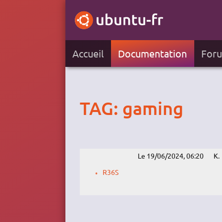
Accueil
Documentation
For
TAG: gaming
Le 19/06/2024, 06:20
K.
R36S