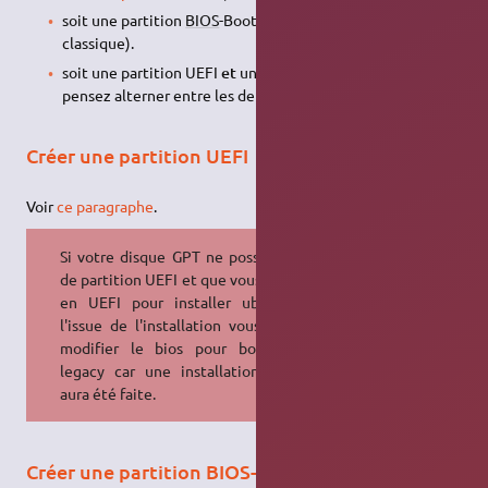
soit une partition
BIOS
-Boot (si votre
BIOS
est en mode
classique).
soit une partition UEFI
et
une partition Bios-boot si vous
pensez alterner entre les deux modes.
Créer une partition UEFI
Voir
ce paragraphe
.
Si votre disque GPT ne possède pas
de partition UEFI et que vous bootez
en UEFI pour installer ubuntu, à
l'issue de l'installation vous devrez
modifier le bios pour booter en
legacy car une installation legacy
aura été faite.
Créer une partition BIOS-Boot