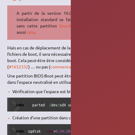
A partir de la version 16.04.3 une
installation standard se fait même
sans cette partition
bios-boot
voir
aussi
cela
.
Mais en cas de déplacement de la partition contenant les
fichiers de boot, il sera nécessaire de réparer la structure de
boot. Cela peut-être être considéré comme un BUG
(
#1652332
) … ou pas (
commentaire 10
)
Une partition
BIOS
-Boot peut être créée en début de disque
dans l'espace neutralisé en utilisant les lignes de commandes.
Vérification que l'espace est bien disponible.
sudo
    parted  
/
dev
/
sdX unit s print 
free
#### remplac
Création d'une partition dans cet espace inutilisable.
sudo
  sgdisk 
--new
=
0
:
34
:
2047
/
dev
/
sdX   
#### remplacer X