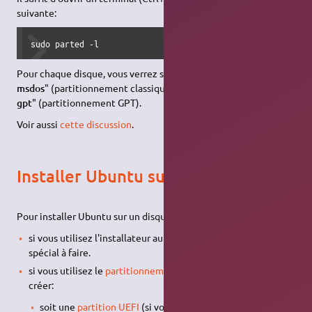
suivante:
sudo parted -l
Pour chaque disque, vous verrez soit "Table de partitions :
msdos
" (partitionnement classique) ou "Table de partitions :
gpt
" (partitionnement GPT).
Voir aussi
cette discussion
.
Installer Ubuntu sur un disque GPT
Pour installer Ubuntu sur un disque dur partitionné en GPT:
si vous utilisez l'installateur automatique, il n'y a rien de
spécial à faire.
si vous utilisez le
partitionnement manuel
, il vous faudra
créer:
soit une
partition UEFI
(si votre
BIOS
est en
mode UEFI
)