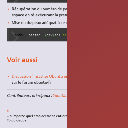
Récupération du numéro de partition qui a été alloué à cet
espace en ré-exécutant la première commande.
Mise du drapeau adéquat à ce numéro de partition.
sudo
   parted  
/
dev
/
sdX 
set
 N bios_grub on 
#### remplace
Voir aussi
Discussion "Installer Ubuntu en mode EFI ou en mode Bios"
sur le forum ubuntu-fr
Contributeurs principaux :
YannUbuntu
.
1)
= n'importe quel emplacement entièrement inclus dans les 2 premiers
To du disque