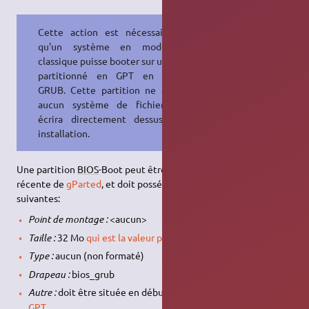
Cette action est nécessaire pour
qu'un système en mode
BIOS
classique puisse booter sur un disque
partitionné en GPT en utilisant
GRUB. Cette partition ne contient
aucun système de fichier, GRUB
écrira directement dessus à son
installation.
Une partition
BIOS
-Boot peut être créée via une version
récente de
gParted
, et doit posséder les caractéristiques
suivantes:
Point de montage :
<aucun>
Taille :
32 Mo
qui est la valeur par défaut
mais 1 Mo suffit.
Type :
aucun (non formaté)
Drapeau :
bios_grub
1)
Autre :
doit être située en début
d'un disque partitionné en
GPT
.