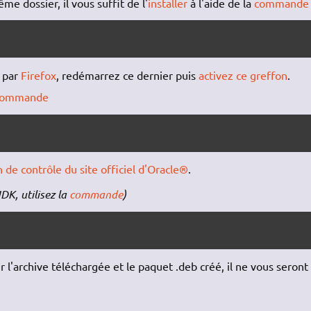
me dossier, il vous suffit de l'
installer
à l'aide de la
commande
n par
Firefox
, redémarrez ce dernier puis
activez ce greffon
.
commande
n de contrôle du site officiel d'Oracle®
.
DK, utilisez la
commande
)
l'archive téléchargée et le paquet .deb créé, il ne vous seront