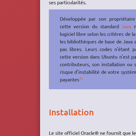
ses particularités.
Développée par son propriétair
cette version du standard
Java
n
logiciel libre selon les critères de l
les bibliothèques de base de Java 
pas libres. Leurs codes n'étant p
cette version dans Ubuntu n'est p
contributeurs, son installation ou 
risque d'instabilité de votre systè
1)
payantes
Installation
Le site officiel Oracle® ne fournit que le