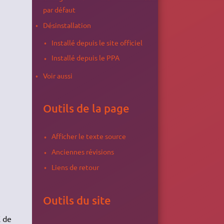
par défaut
Désinstallation
Installé depuis le site officiel
Installé depuis le PPA
Voir aussi
Outils de la page
Afficher le texte source
Anciennes révisions
Liens de retour
Outils du site
E de