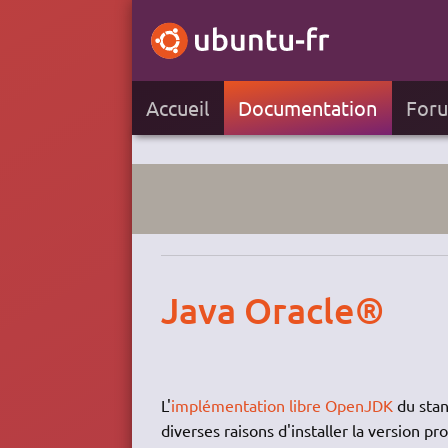
Accueil
Documentation
For
Java Oracle®
L'
implémentation libre OpenJDK
du sta
diverses raisons d'installer la version pr