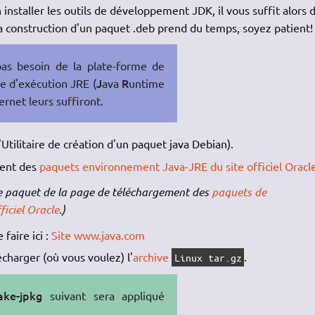
 installer les outils de développement JDK, il vous suffit alors 
La construction d'un paquet .deb prend du temps, soyez patient!
 pas besoin de la plate-forme de
J
R
 d'exécution JRE (
ava
untime
rnet leurs suffiront.
'Utilitaire de création d'un paquet java Debian).
ment des
paquets environnement Java-JRE du site officiel Oracl
 le paquet de la page de téléchargement des
paquets de
iciel Oracle
.)
faire ici :
Site www.java.com
lécharger (où vous voulez) l'
archive
.
Linux tar.gz
ke-jpkg
suivant sera appliqué