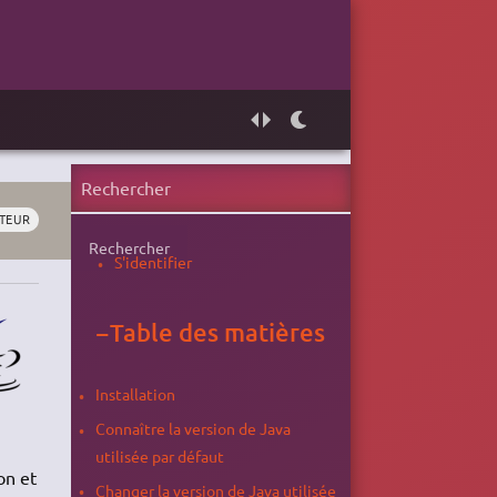
ATEUR
Rechercher
S'identifier
−
Table des matières
Installation
Connaître la version de Java
utilisée par défaut
on et
Changer la version de Java utilisée