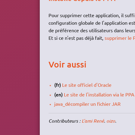
Pour supprimer cette application, il suff
configuration globale de l'application e
de préférence des utilisateurs dans leur
Et si ce n'est pas déjà fait,
supprimer le P
Voir aussi
(fr)
Le site officiel d'Oracle
(en)
Le site de l'installation via le P
java_décompiler un fichier JAR
Contributeurs :
L'ami René
.
oizo
.