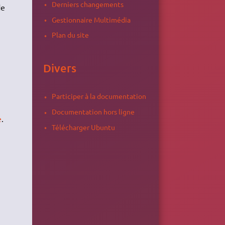
Derniers changements
de
Gestionnaire Multimédia
Plan du site
Divers
Participer à la documentation
Documentation hors ligne
e
.
Télécharger Ubuntu