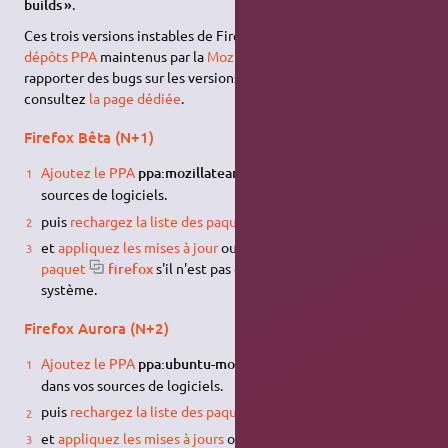
builds »
.
Ces trois versions instables de Firefox sont proposées dans des
dépôts PPA
maintenus par la
Mozilla Team
d'Ubuntu. Pour
rapporter des bugs sur les versions de développement,
consultez
la page dédiée
.
Firefox Bêta (N+1)
3)
Ajoutez le PPA
ppa:mozillateam/firefox-next
dans vos
sources de logiciels.
puis
rechargez la liste des paquets
.
et
appliquez les mises à jour
ou le cas échéant,
installez le
paquet
firefox
s'il n'est pas déjà présent sur votre
système.
Firefox Aurora (N+2)
4)
Ajoutez le PPA
ppa:ubuntu-mozilla-daily/firefox-aurora
dans vos sources de logiciels.
puis
rechargez la liste des paquets
.
et
appliquez les mises à jours
ou le cas échéant,
installez le