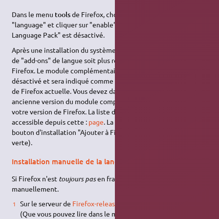
Dans le menu
tools
de Firefox, choisir "add-ons" puis
"language" et cliquer sur "enable" si le module "Français
Language Pack" est désactivé.
Après une installation du système, il peut arriver que la version
de "add-ons" de langue soit plus récente que la version de
Firefox. Le module complémentaire apparaîtra donc comme
désactivé et sera indiqué comme incompatible avec la version
de Firefox actuelle. Vous devez dans ce cas installer une
ancienne version du module complémentaire correspondante à
votre version de Firefox. La liste des versions de ce module est
accessible depuis cette :
page
. La bonne version possédera un
bouton d'installation "Ajouter à Firefox" cliquable (de couleur
verte).
Installation manuelle de la langue
Si Firefox n'est
toujours pas
en français, on va l'installer
manuellement.
Sur le serveur de
Firefox-releases
, choisissez votre version.
(Que vous pouvez lire dans le menu 'Aide' / 'À propos')