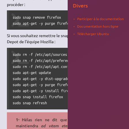
procéder :
Divers
sudo snap remove firefox

Participer à la documentation
sudo apt-get -y purge firefox
Documentation hors ligne
Télécharger Ubuntu
Si vous souhaitez remettre le snap, il suffit de supprimer le
Depot de l’équipe Mozilla :
sudo rm -f /etc/apt/sources.list.d/mozilla.list

sudo rm -f /etc/apt/preferences.d/mozilla

sudo rm -f /etc/apt/apt.conf.d/51unattended-upgrades-firef
sudo apt-get update

sudo apt-get -y dist-upgrade

sudo apt-get -y purge firefox

sudo apt-get -y install firefox

sudo snap install firefox

sudo snap refresh
1⋅
Hélas rien ne dit que Mozilla
maintiendra
ad vitam eternam
le