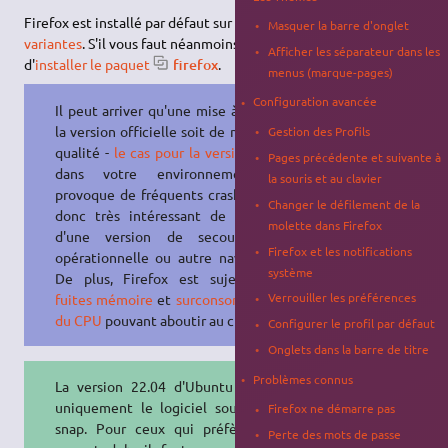
Firefox est installé par défaut sur Ubuntu et de nombreuses
Masquer la barre d'onglet
variantes
. S'il vous faut néanmoins le (ré)installer, il suffit
Afficher les séparateur dans les
d'
installer le paquet
firefox
.
menus (marque-pages)
Configuration avancée
Il peut arriver qu'une mise à jour de
la version officielle soit de mauvaise
Gestion des Profils
qualité -
le cas pour la version 141
-
Pages précédente et suivante à
dans votre environnement et
la souris et au clavier
provoque de fréquents crashs. Il est
Changer le défilement de la
donc très intéressant de disposer
molette dans Firefox
d'une version de secours déjà
Firefox et les notifications
opérationnelle ou autre navigateur.
système
De plus, Firefox est sujette
aux
Verrouiller les préférences
fuites mémoire
et
surconsommation
du CPU
pouvant aboutir au crash.
Configurer le profil par défaut
Onglets dans la barre de titre
Problèmes connus
La version 22.04 d'Ubuntu installe
uniquement le logiciel sous forme
Firefox ne démarre pas
snap. Pour ceux qui préfèrent un
Perte des mots de passe