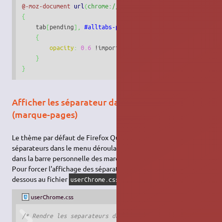
@-moz-document
url
(
chrome://browser/content/browser.xul
)
{
    tab
[
pending
]
,
#alltabs-popup
 menuitem
[
pending
]
{
opacity
:
0.6
 !important
;
}
}
Afficher les séparateur dans les menus
(marque-pages)
Le thème par défaut de Firefox Quantum n'affiche plus les
séparateurs dans le menu déroulant, comme celui d'un dossier
dans la barre personnelle des marque pages.
Pour forcer l'affichage des séparateurs, ajouter le code ci-
dessous au fichier
:
userChrome.css
userChrome.css
/* Rendre les separateurs dans les marques pages visibles