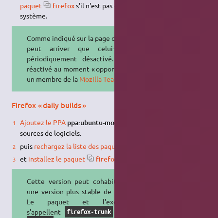
paquet
firefox
s'il n'est pas déjà présent sur votre
système.
Comme indiqué sur la page du PPA, il
peut arriver que celui-ci soit
périodiquement désactivé. Il sera
réactivé au moment « opportun » par
un membre de la
Mozilla Team
.
Firefox « daily builds »
5)
Ajoutez le PPA
ppa:ubuntu-mozilla-daily/ppa
dans vos
sources de logiciels.
puis
rechargez la liste des paquets
.
et
installez le paquet
firefox-trunk
.
Cette version peut cohabiter avec
une version plus stable de Firefox :
Le paquet et l'exécutable
s'appellent
et non
firefox-trunk