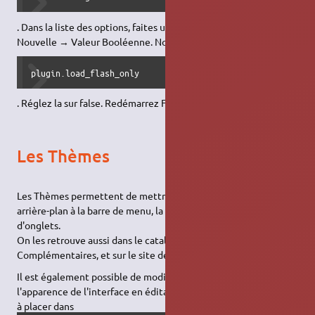
. Dans la liste des options, faites un clic droit et choisissez :
Nouvelle → Valeur Booléenne. Nommez la :
plugin.load_flash_only
. Réglez la sur false. Redémarrez Firefox.
Les Thèmes
Les Thèmes permettent de mettre, essentiellement, un
arrière-plan à la barre de menu, la barre personnelle et
d'onglets.
On les retrouve aussi dans le catalogue des Modules
Complémentaires, et sur le site de Mozilla :
Thèmes Firefox
.
Il est également possible de modifier de manière plus poussée
l'apparence de l'interface en éditant un fichier
userChrome.css
à placer dans