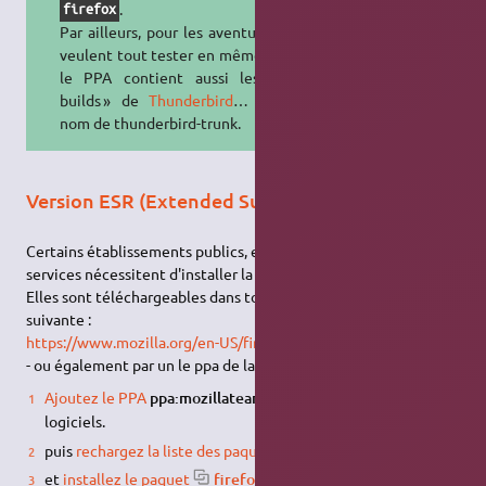
.
firefox
Par ailleurs, pour les aventuriers qui
veulent tout tester en même temps,
le PPA contient aussi les « daily
builds » de
Thunderbird
… sous le
nom de thunderbird-trunk.
Version ESR (Extended Support Release)
Certains établissements publics, entreprises ou/et certains
services nécessitent d'installer la
version ESR
Elles sont téléchargeables dans toutes les langues à l'adresse
suivante :
https://www.mozilla.org/en-US/firefox/organizations/all/
- ou également par un le ppa de la Team Mozilla
6)
Ajoutez le PPA
ppa:mozillateam/ppa
dans vos sources de
logiciels.
puis
rechargez la liste des paquets
.
et
installez le paquet
firefox-esr
.