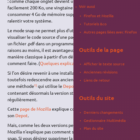
: comme chaque onglet devient un snap qui consomme
Voir aussi
facilement 200 Ko, une vingtaine d'onglets peuvent
consommer 4 Go de mémoire supplémentaire, ce qui peut
Firefox et Mozilla
ralentir votre système.
Tutoriels &co
Le mode snap ne permet plus d'utiliser un éditeur externe pour
Autres pages liées avec Firefox
visualiser le code source d'une page (tel que geany), ni de voir
un fichier .pdf dans un programme tel que okular. Pour ces deux
Outils de la page
raisons au moins, il est avantageux d'installer firefox de
manière classique à partir d'un dépôt .deb. Ce qui suit explique
comment faire. (
Quelques explications supplémentaires.
)
Afficher le texte source
Anciennes révisions
Si l’on désire revenir à une installation en
.deb
classique sans
toutefois redescendre aux anciennes versions E.S.R., il existe
Liens de retour
1)
une méthode
qui utilise le
Depot
de l’équipe Mozilla
contenant désormais la version standard de Firefox, mise à jour
Outils du site
régulièrement.
Cette
page de Mozilla
explique comment installer Firefox via
Derniers changements
son
Depot
.
Gestionnaire Multimédia
Mais, comme les deux versions peuvent co-exister, l'équipe de
Plan du site
Mozilla n'explique pas comment supprimer Firefox version
snap. Si vous désirez supprimer la version snap, voici comment