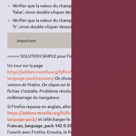
Vérifier que la valeur du champ
est
intl.locale.matchOS
'false', sinon double-cliquer dessus.
Vérifier que la valeur du champ
est
intl.locale.requested
'fr', sinon double-cliquer dessus et mettre fr.
important
===== SOLUTION SIMPLE pour Firefox en français
Un tour sur la page
https://addons.mozilla.org/fr/firefox/addon/fran%C3%A7ais-
language-pack/versions/
On choisit le fichier du français pour la
version de Firefox. On clique sur le lien de téléchargement
. Le
fichier s'installe. Problème résolu en quelques minutes après
redémarrage du navigateur.
Si Firefox repasse en anglais, aller sur
https://addons.mozilla.org/fr/firefox/addon/fran%C3%A7ais-
language-pack/
et télécharger le fichier
francais_language_pack-142.0.20250827.4350.xpi
, puis
l'ouvrit avec Firefox. Ensuite, le fichier français une fois installé,