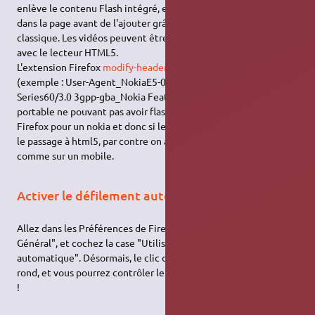
enlève le contenu Flash intégré, et ensuite cherche la vidéo
dans la page avant de l'ajouter grâce à une méthode plus
classique. Les vidéos peuvent être vues avec un plugin vidéo ou
avec le lecteur HTML5.
L'extension Firefox
modify-headers
, dans laquelle on paramètre
(exemple : User-Agent_NokiaE5-00/SymbianOS/9.1
Series60/3.0 3gpp-gba_Nokia Featurephone) l'User-Agent d'un
portable ne pouvant pas avoir flashplayer.Cela fait passer
Firefox pour un nokia et donc si le site est bien fait, cela force
le passage à html5, par contre on a la présentation du site
comme sur un mobile.
Activer le défilement automatique
Allez dans les Préférences de Firefox, onglet "Avancé /
Général", et cochez la case "Utiliser le défilement
automatique". Désormais, le clic du milieu fera apparaître un
rond, et vous pourrez contrôler le défilement avec votre souris
!