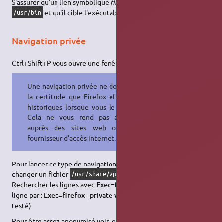
S'assurer qu'un lien symbolique
firefox
existe bien dans
et qu'il cible l'exécutable Firefox de votre choix.
/usr/bin
Navigation privée
Ctrl+Shift+P vous ouvre une fenêtre de navigation privée.
Une navigation privée ne donne que
la certitude que Firefox efface vos
historiques lorsque vous le quittez.
Cela ne vous rend pas anonyme
auprès des sites web ou votre
fournisseur d'accès internet.
Pour lancer ce type de navigation par défaut vous pouvez
changer un fichier
.
/usr/share/applications/firefox.desktop
Rechercher les lignes avec
Exec=firefox %u
et changez cette
ligne par :
Exec=firefox –private-window %u
. (
non-
testé)
Pour être assez anonymisé voir les
VPN
et notamment
Le VPN