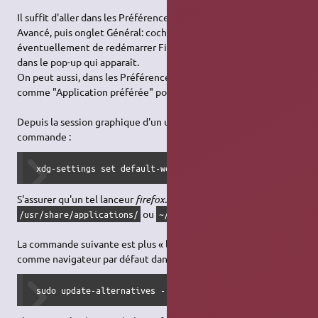
Il suffit d'aller dans les Préférences de Firefox, dans l'onglet
Avancé, puis onglet Général: cocher la dernière case, et
éventuellement de redémarrer Firefox. On confirmera l'action
dans le pop-up qui apparaît.
On peut aussi, dans les Préférences système, définir Firefox
comme "Application préférée" pour le Web.
Depuis la session graphique d'un utilisateur, ça correspond à la
commande :
 xdg-settings set default-web-browser firefox.desktop
S'assurer qu'un tel lanceur
firefox.desktop
existe bien dans
ou
/usr/share/applications/
~/.local/share/applications/
La commande suivante est plus « large » et positionne Firefox
comme navigateur par défaut dans les sessions graphiques :
 sudo update-alternatives --install /usr/bin/x-www-browse