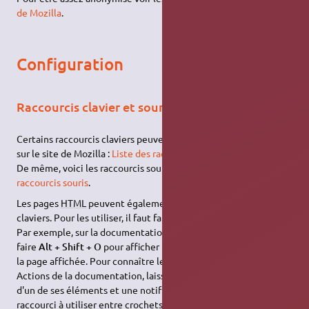
de Mozilla
.
Configuration
Raccourcis clavier et souris
Certains raccourcis claviers peuvent être utiles. En voici la liste
sur le site de Mozilla :
Liste des raccourcis claviers
.
De même, voici les raccourcis souris utilisables :
Liste des
raccourcis souris
.
Les pages
HTML
peuvent également contenir des raccourcis
claviers. Pour les utiliser, il faut faire
Alt + Shift + Touche
.
Par exemple, sur la documentation Ubuntu-fr.org, vous pouvez
faire
Alt + Shift + O
pour afficher les derniers changements de
la page affichée. Pour connaître les autres raccourcis du menu
Actions de la documentation, laissez votre souris au-dessus
d'un de ses éléments et une notification vous affichera le
raccourci à utiliser entre crochets (exemple précédent : [O]).