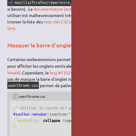
(le créer
~/.mozilla/firefox/répertoire_du_profil/chrome/
si besoin) . La
documentation (en)
sur les
sélecteurs CSS (en)
à
utiliser est malheureusement très succincte. Toutefois on peut
trouver la liste des
mot clés CSS (en)
et des
extensions Mozilla
(en)
.
Masquer la barre d'onglet
8)
Certaines webextensions permettent d'utiliser la
sidebar
9)
pour afficher les onglets verticalement
, comme le navigateur
Vivaldi
. Cependant, le
bug #1332447 de Firefox
ne leur permet
pas de masque la barre d'onglet native, le fichier
10)
permet de palier à ce problème
.
userChrome.css
userChrome.css
/* Utiliser la touche ALT pour afficher le barre d'onglet
#toolbar-menubar
[
inactive
=
"true"
]
+
#TabsToolbar
{
visibility
:
collapse
 !important
;
}