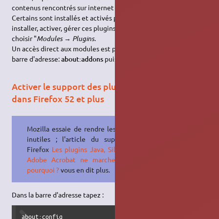
contenus rencontrés sur internet (animations/vidéos, Java…).
Certains sont installés et activés par défaut, d'autres non. Pour
installer, activer, gérer ces plugins, dans le menu de Firefox,
choisir "
Modules → Plugins
.
Un accès direct aux modules est possible en saisissant dans la
barre d'adresse:
about:addons
puis valider.
Activer le support des plugins tels que java
dans Firefox 52 et plus
Mozilla essaie de rendre les plugins
inutiles ; l'article du support de
Firefox
Les plugins Java, Silverlight,
Adobe Acrobat ne marchent plus,
pourquoi ?
vous en dit plus.
Dans la barre d'adresse tapez :
about:config