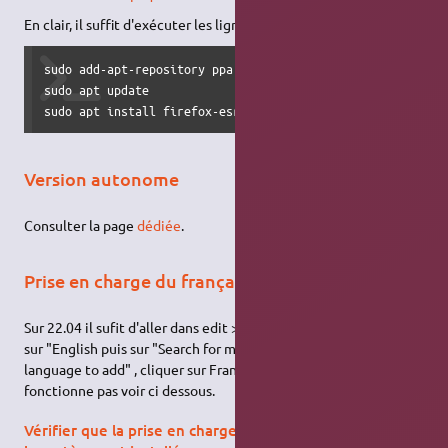
En clair, il suffit d'exécuter les lignes de commandes suivantes
sudo add-apt-repository ppa:mozillateam/ppa

sudo apt update

sudo apt install firefox-esr
Version autonome
Consulter la page
dédiée
.
Prise en charge du français
Sur 22.04 il sufit d'aller dans edit > settings > language , cliquer
sur "English puis sur "Search for more languages", sur "Select a
language to add" , cliquer sur Français puis sur "Add". Si cela ne
fonctionne pas voir ci dessous.
Vérifier que la prise en charge de la langue française par