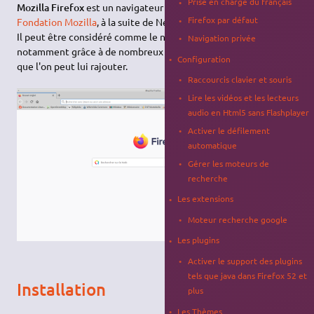
Prise en charge du français
Mozilla Firefox
est un navigateur web libre conçu par la
Firefox par défaut
Fondation Mozilla
, à la suite de Netscape.
Il peut être considéré comme le navigateur le plus complet,
Navigation privée
notamment grâce à de nombreux modules complémentaires
Configuration
que l'on peut lui rajouter.
Raccourcis clavier et souris
Lire les vidéos et les lecteurs
audio en Html5 sans Flashplayer
Activer le défilement
automatique
Gérer les moteurs de
recherche
Les extensions
Moteur recherche google
Les plugins
Activer le support des plugins
tels que java dans Firefox 52 et
Installation
plus
Les Thèmes