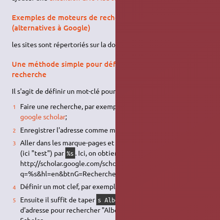
Exemples de moteurs de recherche généraux
(alternatives à Google)
les sites sont répertoriés sur la doc
moteurs de recherches
.
Une méthode simple pour définir ses moteurs de
recherche
Il s'agit de définir un mot-clé pour un marque-page :
Faire une recherche, par exemple rechercher
dans
test
google scholar
;
Enregistrer l'adresse comme marque-page;
Aller dans les marque-pages et remplacer le mot recherché
(ici "test") par
. Ici, on obtient:
%s
http://scholar.google.com/scholar?
q=%s&hl=en&btnG=Rechercher&lr=
Définir un mot clef, par exemple "s".
Ensuite il suffit de taper
dans la barre
s Albert Einstein
d'adresse pour rechercher "Albert Einstein" dans Google
Scholar.