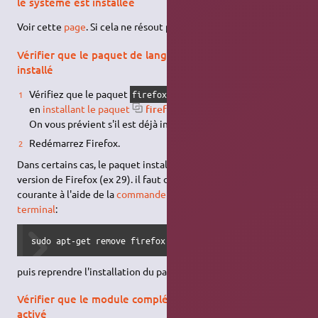
le système est installée
Voir cette
page
. Si cela ne résout pas le problème:
Vérifier que le paquet de langue pour Firefox est
installé
Vérifiez que le paquet
est bien installé
firefox-locale-fr
en
installant le paquet
firefox-locale-fr
On vous prévient s'il est déjà installé, si non il s'installe.
Redémarrez Firefox.
Dans certains cas, le paquet installé n'est pas reconnu par la
version de Firefox (ex 29). il faut désinstaller la version
courante à l'aide de la
commande
suivante saisie dans un
terminal
:
sudo apt-get remove firefox-locale-fr
puis reprendre l'installation du paquet expliquée ci-dessus.
Vérifier que le module complémentaire de Firefox est
activé