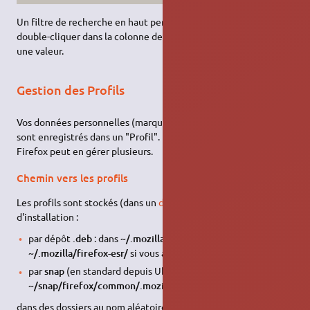
Un filtre de recherche en haut permet de trouver une valeur ;
double-cliquer dans la colonne de droite permet de modifier
une valeur.
Gestion des Profils
Vos données personnelles (marque-pages, mots de passe,…)
sont enregistrés dans un "Profil".
Firefox peut en gérer plusieurs.
Chemin vers les profils
Les profils sont stockés (dans un
dossier caché
), selon le type
d'installation :
par dépôt
.deb
: dans
~/.mozilla/firefox/
ou
~/.mozilla/firefox-esr/
si vous avez installé la version ESR
par
snap
(en standard depuis Ubuntu 22.04) : dans
~/snap/firefox/common/.mozilla/firefox/
dans des dossiers au nom aléatoire (sous la forme