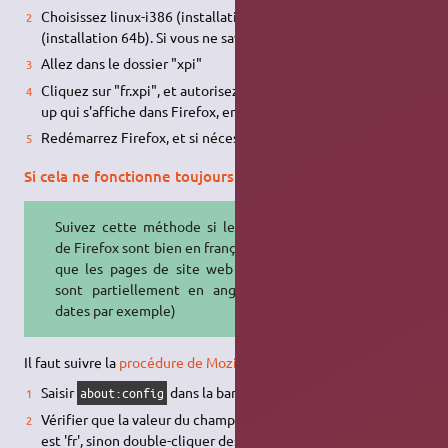
Choisissez linux-i386 (installation 32b) ou linux-x86_64
(installation 64b). Si vous ne savez pas choisissez linux-i386.
Allez dans le dossier "xpi"
Cliquez sur "fr.xpi", et autorisez son installation dans le pop-
up qui s'affiche dans Firefox, en haut à gauche.
Redémarrez Firefox, et si nécessaire,
votre session
.
Si cela ne fonctionne toujours pas
Suivez cette méthode si les menus
de Firefox sont bien en français, mais
que les pages de site web français
sont partiellement en anglais (les
dates par exemple)
Il faut suivre la
procédure de Mozilla
:
Saisir
dans la barre d'adresse;
about:config
Vérifier que la valeur du champ
general.useragent.locale
est 'fr', sinon double-cliquer dessus et mettre fr.