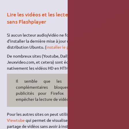
Lire les vidéos et les lecteurs audio en Html5
sans Flashplayer
Si aucun lecteur audio/vidéo ne fonctionne il est alors judicieux
d'installer la dernière mise à jour de FFmpeg dans votre
distribution Ubuntu. (
installer le paquet
ffmpeg
)
De nombreux sites (Youtube, Dailymotion, Arte, ina.fr,
Jeuxvideo.com, et cetera) sont équipés d'un lecteur qui affiche
nativement les vidéos HD en HTML5.
Il semble que les modules
complémentaires bloqueurs de
publicités pour Firefox peuvent
empêcher la lecture de vidéos.
Pour les autres sites on peut utiliser l'extension pour Firefox
Viewtube
qui permet de visualiser les vidéos de sites de
partage de vidéos sans avoir à installer
Adobe Flash Player
. Il