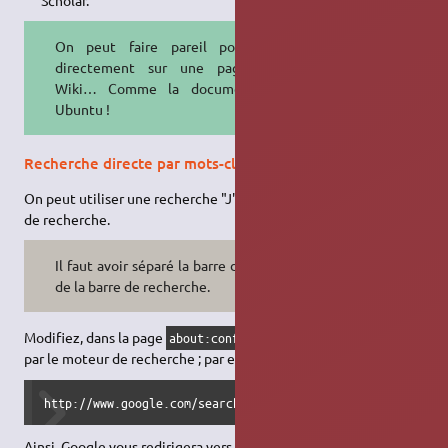
On peut faire pareil pour aller
directement sur une page d'un
Wiki… Comme la documentation
Ubuntu !
Recherche directe par mots-clés
On peut utiliser une recherche "J'ai de la chance" dans la barre
de recherche.
Il faut avoir séparé la barre d'adresse
de la barre de recherche.
Modifiez, dans la page
, la valeur de
about:config
keyword.
URL
par le moteur de recherche ; par exemple :
http://www.google.com/search?sourceid=navclient&gfns=1&q=
Ainsi, Google vous redirigera vers le site le plus pertinent qu'il