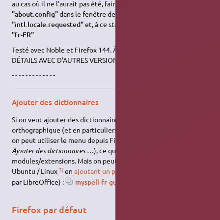
au cas où il ne l'aurait pas été, faire (sans les guillemets)
"about:config"
dans le fenêtre de Firefox, puis
"intl.locale.requested"
et, à ce stade, compléter en rajoutant
"fr-FR"
Testé avec Noble et Firefox 144. À ADAPTER POUR LES
DÉTAILS AVEC D'AUTRES VERSIONS.
- - - - - - - - - - - - -
Ajouter des dictionnaires
Si on veut ajouter des dictionnaires pour utiliser la correction
orthographique (et en particuliers les dictionnaires Français),
on peut utiliser le menu depuis Firefox (clic droit ⇒
Langues ⇒
Ajouter des dictionnaires …
), ce qui ajoute des
modules/extensions. Mais on peut aussi utiliser la méthode
7)
Ubuntu / Linux
en
ajoutant un paquet
(qui sera aussi utilisé
par LibreOffice) :
myspell-fr-gut
Firefox par défaut