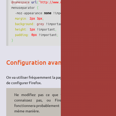
@namespace
url
(
"http://www.mozilla.org/keymaster/gatekeep
menuseparator 
{
  -moz-appearance
:
none
 !important
;
margin
:
2px
3px
;
background
:
grey
 !important
;
height
:
1px
 !important
;
padding
:
0px
 !important
;
}
Configuration avancée
On va utiliser fréquemment la page
qui permet
about:config
de configurer Firefox.
Ne modifiez pas ce que vous ne
connaissez pas, ou Firefox ne
fonctionnera probablement pas de la
même manière.