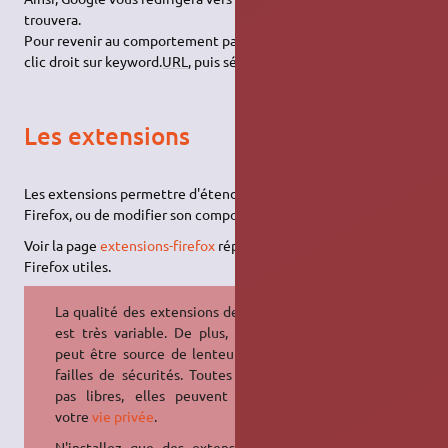
trouvera.
Pour revenir au comportement par défaut, il suffit de faire un
clic droit sur keyword.
URL
, puis sélectionner Réinitialiser.
Les extensions
Les extensions permettre d'étendre les fonctionnalités de
Firefox, ou de modifier son comportement ou son apparence.
Voir la page
extensions-firefox
répertoriant les extensions
Firefox utiles.
La qualité des extensions de Firefox
est très variable. De plus, chacune
peut être source de lenteurs ou de
failles de sécurités. Toutes ne sont
pas libres, elles peuvent nuire à
votre
vie privée
.
N'installez que des extensions qui