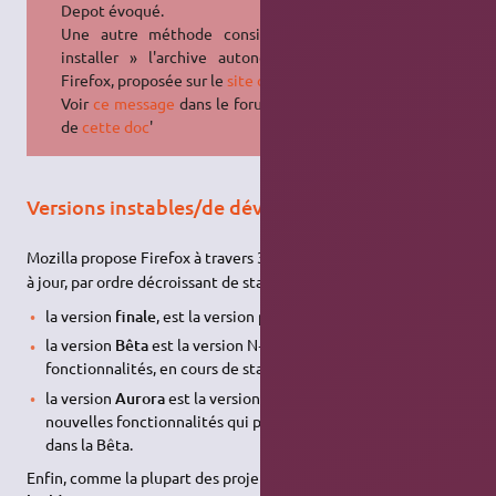
Depot évoqué.
Une autre méthode consiste à «
installer » l'archive autonome de
Firefox, proposée sur le
site officiel
.
Voir
ce message
dans le forum ou §2
de
cette doc
'
Versions instables/de développement
2)
Mozilla propose Firefox à travers 3 canaux différents
de mise
à jour, par ordre décroissant de stabilité :
la version
finale
, est la version proposée par défaut ;
la version
Bêta
est la version N+1, avec des nouvelles
fonctionnalités, en cours de stabilisation ;
la version
Aurora
est la version N+2, avec le test des
nouvelles fonctionnalités qui pourraient être conservées
dans la Bêta.
Enfin, comme la plupart des projets, Firefox dispose de
« daily