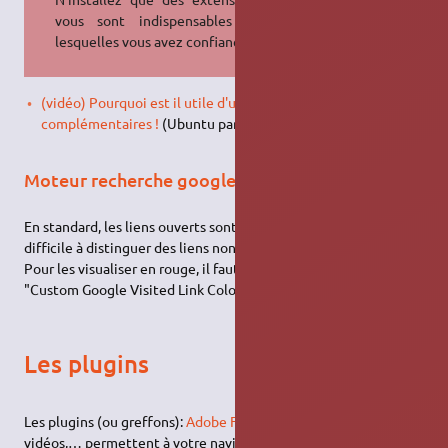
vous sont indispensables et en
lesquelles vous avez confiance.
(vidéo) Pourquoi est il utile d'utiliser certains modules
complémentaires !
(Ubuntu party)
Moteur recherche google
En standard, les liens ouverts sont de couleur bleu-indigo,
difficile à distinguer des liens non ouverts de couleur bleue.
Pour les visualiser en rouge, il faut installer l'extention
"Custom Google Visited Link Color".
Les plugins
Les plugins (ou greffons):
Adobe Flash Player™
,
Java
, plugins
vidéos,… permettent à votre navigateur de lire les différents