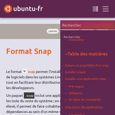
JAMMY
APPLICATION
FORMAT
PAQUET
Rechercher
S'identifier
Format Snap
−
Table des matières
Nature et propriétés d’un snap
Le format
snap
permet l'installation
Installer snapd
de logiciels dans les systèmes Linux,
Installer une application snap
tout en facilitant leur distribution pour
Pré-requis
les développeurs.
Utilisation
Un paquet
inclut une application et ses dépendances et
.snap
En ligne de commande
les isole du reste du système ; en contrepartie d'un volume plus
élevé, il permet de faire cohabiter plusieurs versions de mêmes
Mise à jour des applications
dépendances au sein d'un même système Linux,
Cas général