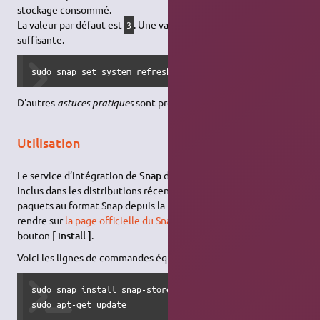
stockage consommé.
La valeur par défaut est
. Une valeur de
se révèle
3
2
suffisante.
sudo snap set system refresh.retain=2
D'autres
astuces pratiques
sont proposées dans ce
message
.
Utilisation
Le service d’intégration de
Snap
dans la Logithèque Ubuntu est
inclus dans les distributions récentes d'Ubuntu. Pour gérer les
paquets au format Snap depuis la logithèque, il suffit de vous
rendre sur
la page officielle du Snap Store
et de cliquer sur le
bouton
[ install ]
.
Voici les lignes de commandes équivalentes :
sudo snap install snap-store

sudo apt-get update