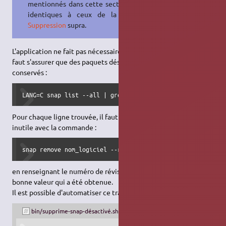
mentionnés dans cette section sont
identiques à ceux de la section
Suppression
supra.
L'application ne fait pas nécessairement un ménage parfait. Il
faut s'assurer que des paquets désactivés n'ont pas été
conservés :
LANG=C snap list --all | grep "disabled"
Pour chaque ligne trouvée, il faut supprimer le paquet devenu
inutile avec la commande :
snap remove nom_logiciel --revision=9999
en renseignant le numéro de révision (exemple ici : 9999) par la
bonne valeur qui a été obtenue.
5)
Il est possible d'automatiser ce travail via ce petit script
:
bin/supprime-snap-désactivé.sh