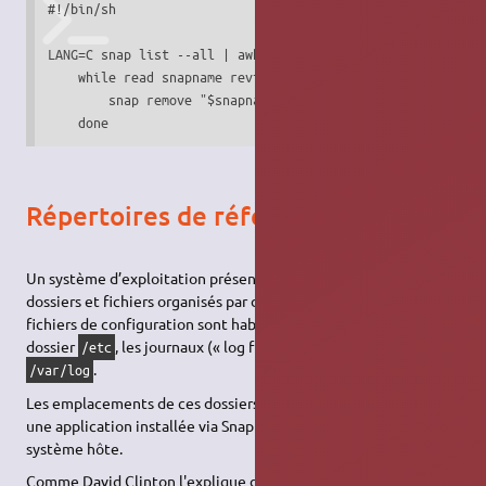
#!/bin/sh

LANG=C snap list --all | awk '/disabled/{print $1, $3}' |

    while read snapname revision ; do

        snap remove "$snapname" --revision="$revision"

    done
Répertoires de référence
Un système d’exploitation présente une arborescence de
dossiers et fichiers organisés par défaut. En l’occurrence les
fichiers de configuration sont habituellement trouvés dans le
dossier
, les journaux (« log files ») dans le dossier
/etc
.
/var/log
Les emplacements de ces dossiers et fichiers de référence pour
une application installée via Snap sont différents de l’usage du
système hôte.
Comme David Clinton l'explique dans son article (en anglais)