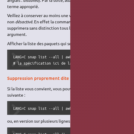
disabled
terme approprié.
Veillez à conserver au moins une version de paquet snap à l’état
non
désactivé
. En effet la commande proposée par la suite
supprimera sans distinction tous les paquets snap indiqués en
argument.
Afficher la liste des paquets qui seront supprimés :
LANG=C snap list --all | awk '/disabled/{print}'

# la spécification ici de la variable LANG permet un filt
Suppression proprement dite
Si la liste vous convient, vous pouvez saisir la commande
suivante :
LANG=C snap list --all | awk '/disabled/{print $1, $3}' |
ou, en version sur plusieurs lignes :