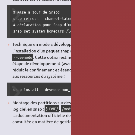
# mise à jour de Snapd

snap refresh --channel=latest/edge snapd

# déclaration pour Snap d’un chemin personnalisé des dossi
snap set system homedirs=/local/home/
8)
Technique en mode « développement »
: elle consiste en
l’installation d’un paquet snap avec l'option spécifique
. Cette option est normalement réservée à une
--devmode
étape de développement (avant mise en production). Elle
réduit le confinement et étend l'accès du programme snap
aux ressources du système :
snap install --devmode mon_logiciel
Montage des partitions sur des points accessibles à un
logiciel en snap :
,
,
ou
.
$HOME/
/media/
/mnt/
/run/media/
La documentation officielle de Snapcraft peut aussi être
9)
consultée en matière de gestion des interfaces
.