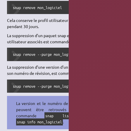
snap remove mon_logiciel
Cela conserve le profil utilisateur (instantané ou « snapshot »)
pendant 30 jours.
La suppression d’un paquet snap et de tous les profils
utilisateur associés est commandée par :
snap remove --purge mon_logiciel
La suppression d’une version d’un paquet snap, identifiée par
son numéro de révision, est commandée par :
snap remove --purge mon_logiciel --revision=numéro_révisi
La version et le numéro de révision
peuvent être retrouvés par la
commande
ou
snap list
.
snap info mon_logiciel