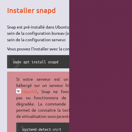
Installer snapd
Snap est pré-installé dans Ubuntu depuis la version 16.04 LTS au
1)
2)
sein de la configuration bureau (« Desktop »)
, mais non au
sein de la configuration serveur.
Vous pouvez l'installer avec la commande suivante :
sudo apt install snapd
Si votre serveur est un
VPS
hébergé sur un serveur hôte avec
OpenVZ
, Snap ne fonctionnera
pas ou fonctionnera de manière
dégradée. La commande suivante
permet de connaitre la technologie
de virtualisation sous-jacente :
systemd-detect-virt
