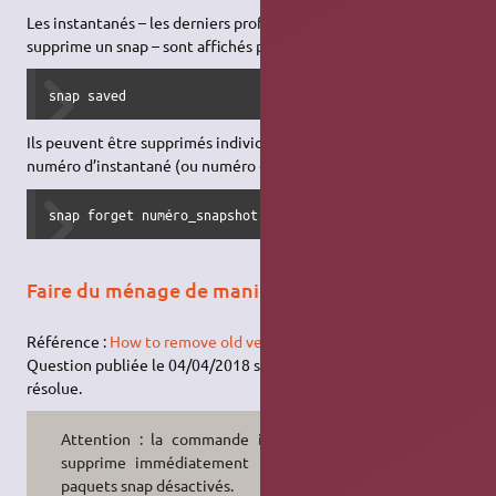
Les instantanés – les derniers profils conservés quand on
supprime un snap – sont affichés par :
snap saved
Ils peuvent être supprimés individuellement en indiquant le
numéro d’instantané (ou numéro de « snapshot ») visé :
snap forget numéro_snapshot
Faire du ménage de manière radicale
Référence :
How to remove old version of installed snaps
.
Question publiée le 04/04/2018 sur le forum SuperUser et
résolue.
Attention : la commande indiquée
supprime immédiatement tous les
paquets snap désactivés.