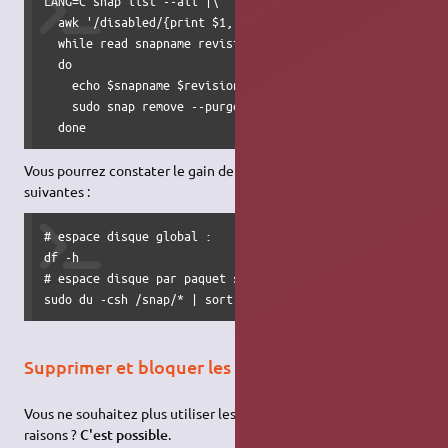
LANG=C snap list --all |\

  awk '/disabled/{print $1, $3}' |\

  while read snapname revision

  do

    echo $snapname $revision

    sudo snap remove --purge "$snapname" --revision="$revi
  done
Vous pourrez constater le gain de place avec les commandes
suivantes :
# espace disque global :

df -h

# espace disque par paquet snap :

sudo du -csh /snap/* | sort -rh
Supprimer et bloquer les paquets snap
Vous ne souhaitez plus utiliser les paquets snap pour diverses
raisons ?
C'est possible
.