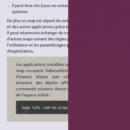
il peut être mis à jour ou restauré sans affecter le reste du
système.
De plus un snap est séparé du reste du système d'exploitation
et des autres applications grâce à des mécanismes de sécurité.
Il peut néanmoins échanger du contenu et fonctionner avec
d'autres snaps suivant des règles précises contrôlées par
l'utilisateur et les paramétrages généraux du système
d'exploitation.
Les applications installées au format
snap occupent habituellement plus
d'espace disque que celles qui
émanent des dépôts officiels. La
commande suivante donne une idée
de l'espace utilisé :
snap info 
<
nom-du-programme
>