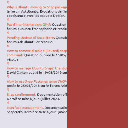
2)
Why is Ubuntu moving to Snap packages?
Sujet publié le 05/05/2015 sur
le forum AskUbuntu. Évocations de l’intérêt de l’approche Snap en
coexistence avec les paquets Debian.
3)
Pas d'imprimante dans GIMP
. Question publiée le 05/09/2018 sur le
forum Kubuntu francophone et résolue.
4)
Pending Update of Snap Store
. Question publiée le 06/06/2022 sur le
forum Ask Ubuntu et résolue.
5)
How to remove disabled (unused) snap packages with a single line of
command?
Question publiée le 15/05/2018 sur le forum AskUbuntu et
résolue.
6)
How to manage Ubuntu Snaps: the stuff no one tells you
. Article de
David Clinton publié le 19/08/2019 sur FreeCodeCamp.org (
archive
).
7)
How to use Snap Packages when $HOME is not /home/$USER?
Question
posée le 25/05/2018 sur le forum AskUbuntu et résolue.
8)
Snap confinement
. Documentation officielle de Canonical Snapcraft.
Dernière mise à jour : juillet 2023.
9)
Interface management
. Documentation officielle de Canonical
Snapcraft. Dernière mise à jour : janvier 2024.