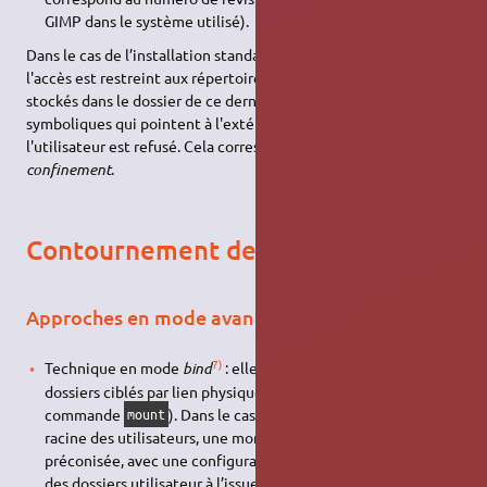
GIMP dans le système utilisé).
Dans le cas de l’installation standard d'une application snap,
l'accès est restreint aux répertoires et fichiers de l'utilisateur,
stockés dans le dossier de ce dernier. L'accès par les liens
symboliques qui pointent à l'extérieur des répertoires de
l'utilisateur est refusé. Cela correspond à la notion de
confinement
.
Contournement des répertoires
Approches en mode avancé
7)
Technique en mode
bind
: elle repose sur le montage des
dossiers ciblés par lien physique (option
de la
--bind
commande
). Dans le cas particulier des dossiers
mount
racine des utilisateurs, une montée de version de Snapd est
préconisée, avec une configuration spécifique du chemin
des dossiers utilisateur à l’issue de la mise à niveau :