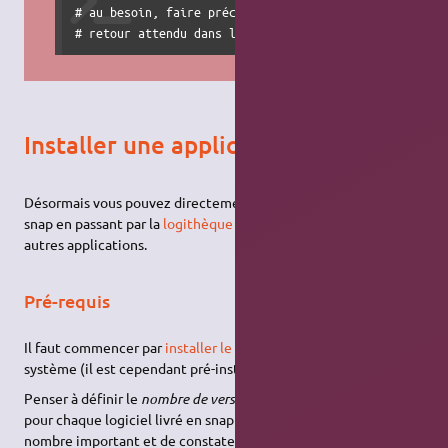
# au besoin, faire précéder la commande de : sudo

# retour attendu dans le cas de OpenVZ : openvz
Installer une application snap
Désormais vous pouvez directement installer des applications
snap en passant par la
logithèque Ubuntu
comme pour les
autres applications.
Pré-requis
Il faut commencer par
installer le paquet
sur votre
snapd
système (il est cependant pré-installé sur Ubuntu).
Penser à définir le
nombre de versions qui seront conservées
pour chaque logiciel livré en snap sous peine d'en retrouver un
nombre important et de constater un important espace de