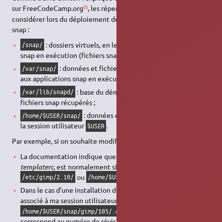
6)
sur FreeCodeCamp.org
, les répertoires suivants sont à
considérer lors du déploiement de logiciel à partir de paquet
snap :
: dossiers virtuels, en lecture seule, des applications
/snap/
snap en exécution (fichiers snap « montés ») ;
: données et fichiers de configuration associés
/var/snap/
aux applications snap en exécution ;
: base du démon snap et entrepôt des
/var/lib/snapd/
fichiers snap récupérés ;
: données et fichiers de configuration de
/home/$USER/snap/
la session utilisateur
.
$USER
Par exemple, si on souhaite modifier les modèles de
GIMP
.
La documentation indique que le fichier concerné,
templaterc
, est normalement situé dans le répertoire
ou
.
/etc/gimp/2.10/
/home/$USER/gimp/…
Dans le cas d’une installation de GIMP par snap, le fichier
associé à ma session utilisateur
sera disponible dans
$USER
(ici, 105
/home/$USER/snap/gimp/105/.config/GIMP/2.10
correspond au numéro de révision de la version active de