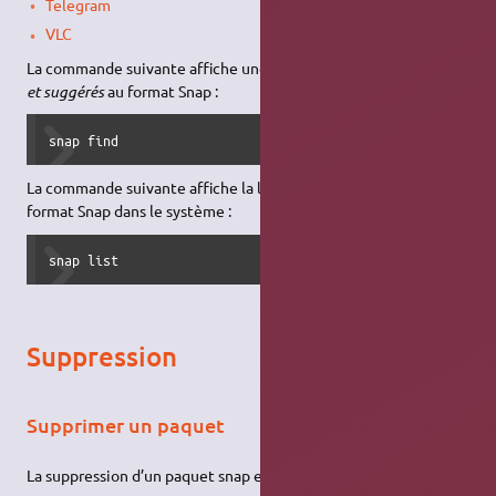
Telegram
VLC
La commande suivante affiche une liste de
logiciels disponibles
et suggérés
au format Snap :
snap find
La commande suivante affiche la liste des
logiciels installés
au
format Snap dans le système :
snap list
Suppression
Supprimer un paquet
La suppression d’un paquet snap est commandée par :