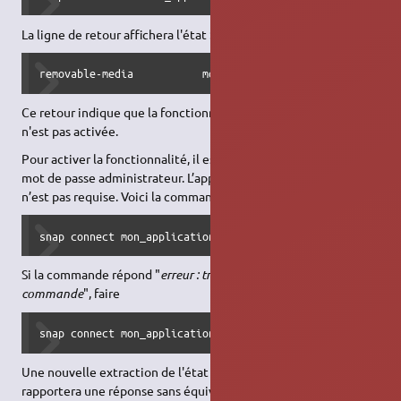
La ligne de retour affichera l'état :
removable-media           mon_application:removable-media
Ce retour indique que la fonctionnalité est prévue mais qu'elle
n'est pas activée.
Pour activer la fonctionnalité, il est nécessaire de connaître un
mot de passe administrateur. L’appartenance au groupe
sudo
n’est pas requise. Voici la commande à saisir :
snap connect mon_application:removable-media :removable-m
Si la commande répond "
erreur : trop d'arguments pour la
commande
", faire
snap connect mon_application:removable-media
Une nouvelle extraction de l'état (cf. commande supra)
rapportera une réponse sans équivoque :