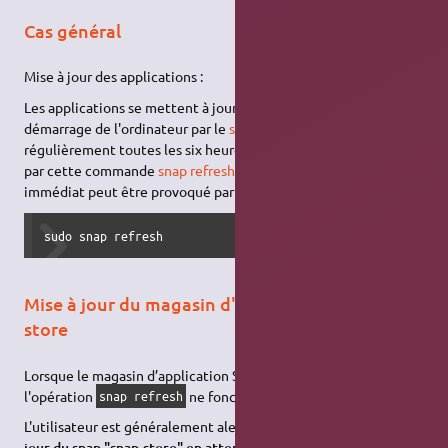
Cas général
Mise à jour des applications :
Les applications se mettent à jour automatiquement au
démarrage de l'ordinateur par le
service
snapd et
régulièrement toutes les six heures. La vérification est possible
par cette commande
snap refresh --time
. Le déclenchement
immédiat peut être provoqué par cette commande
sudo snap refresh
Mise à jour du magasin d'application snap-
store
Lorsque le magasin d’application Snap Store doit être mis à jour,
l'opération
ne fonctionne pas.
snap refresh
L'utilisateur est généralement alerté par un message «
mise à
jour du snap "snap-store" en attente
» à l’ouverture de sa