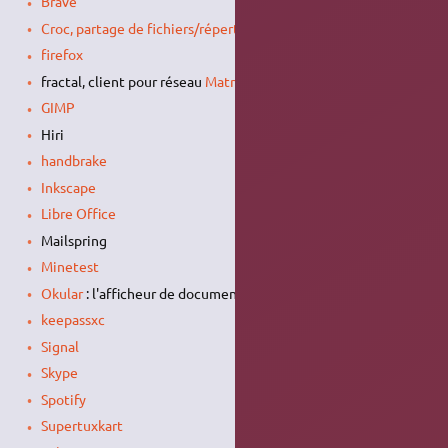
Brave
Croc, partage de fichiers/répertoires en pair à pair
firefox
fractal, client pour réseau
Matrix
GIMP
Hiri
handbrake
Inkscape
Libre Office
Mailspring
Minetest
Okular
: l'afficheur de documents
keepassxc
Signal
Skype
Spotify
Supertuxkart