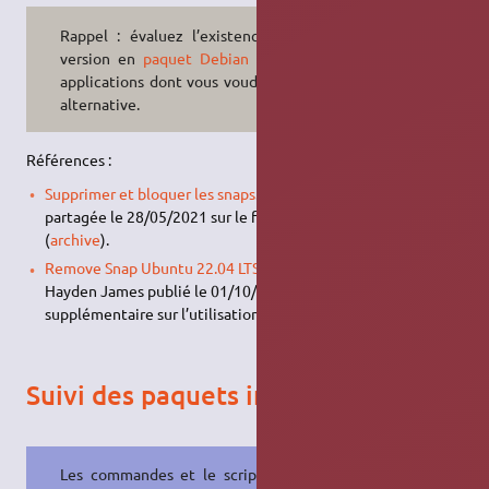
Rappel : évaluez l’existence d’une
version en
paquet Debian
pour les
applications dont vous voudriez une
alternative.
Références :
Supprimer et bloquer les snaps
. Procédure pas à pas
partagée le 28/05/2021 sur le forum Ubuntu francophone
(
archive
).
Remove Snap Ubuntu 22.04 LTS
. Article (
en anglais
) de
Hayden James publié le 01/10/2023 sur Blog Linux. Mention
supplémentaire sur l’utilisation de
apt
.
Suivi des paquets installés
Les commandes et le script
shell