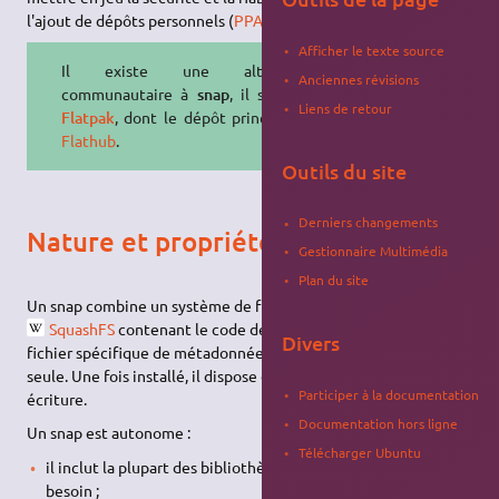
l'ajout de dépôts personnels (
PPA
).
Afficher le texte source
Il existe une alternative
Anciennes révisions
communautaire à
snap
, il s'agit de
Liens de retour
Flatpak
, dont le dépôt principal est
Flathub
.
Outils du site
Derniers changements
Nature et propriétés d’un snap
Gestionnaire Multimédia
Plan du site
Un snap combine un système de fichiers compressés
SquashFS
contenant le code de l'application associée et un
Divers
fichier spécifique de métadonnées
. Il est en lecture
snap.yaml
seule. Une fois installé, il dispose d'une zone accessible en
Participer à la documentation
écriture.
Documentation hors ligne
Un snap est autonome :
Télécharger Ubuntu
il inclut la plupart des bibliothèques et des outils dont il a
besoin ;