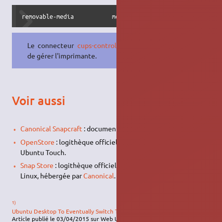
removable-media           mon_application:removable-media
Le connecteur
cups-control
permet
de gérer l'imprimante.
Voir aussi
Canonical Snapcraft
: documentation officielle en anglais.
OpenStore
: logithèque officielle de programmes snap pour
Ubuntu Touch.
Snap Store
: logithèque officielle de programmes snap pour
Linux, hébergée par
Canonical
.
1)
Ubuntu Desktop To Eventually Switch To Snap Packages By Default
.
Article publié le 03/04/2015 sur Web Upd8.