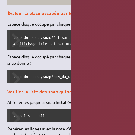
Évaluer la place occupée par les snap
Espace disque occupé par chaque paquet snap installé :
sudo du -csh /snap/* | sort -rh

# affichage trié ici par ordre décroissant sur le volume 
Espace disque occupé par chaque version installée d’un paquet
snap donné :
sudo du -csh /snap/nom_du_snap/* | sort -rh
Vérifier la liste des snap qui seront supprimés
Afficher les paquets snap installés, actifs ou non :
snap list --all
Repérer les lignes avec la note
désactivé
(ou, sur un système en
anglais :
). Par la suite, adapter les commandes par le