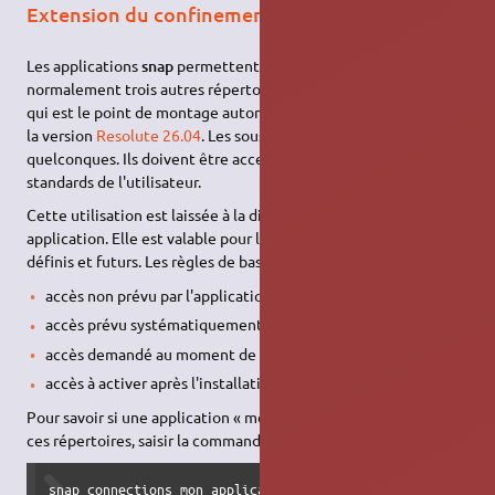
Extension du confinement
Les applications
snap
permettent malgré tout d'utiliser
normalement trois autres répertoires :
,
et
/mnt
/media
/run
qui est le point de montage automatique implicite à partir de
la version
Resolute 26.04
. Les sous-répertoires peuvent être
quelconques. Ils doivent être accessibles par les applications
standards de l'utilisateur.
Cette utilisation est laissée à la discrétion de chaque
application. Elle est valable pour l’ensemble des utilisateurs
définis et futurs. Les règles de base sont les suivantes :
accès non prévu par l'application ;
accès prévu systématiquement par l'application ;
accès demandé au moment de l'installation de l'application ;
accès à activer après l'installation.
Pour savoir si une application « mon_application » peut utiliser
ces répertoires, saisir la commande suivante :
snap connections mon_application | grep removable