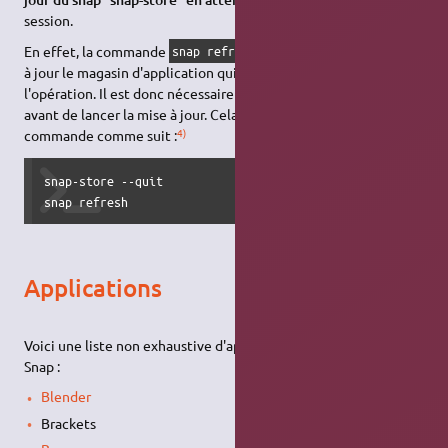
session.
En effet, la commande
ne permet pas de mettre
snap refresh
à jour le magasin d'application qui reste actif tout au long de
l'opération. Il est donc nécessaire de désactiver le magasin
avant de lancer la mise à jour. Cela peut se faire en ligne de
4)
commande comme suit :
snap-store --quit

snap refresh
Applications
Voici une liste non exhaustive d'applications disponibles sous
Snap :
Blender
Brackets