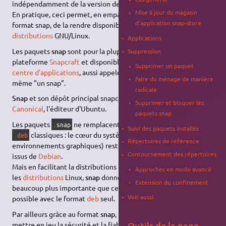
indépendamment de la version de celui-ci.
Mise à jour du magasin
En pratique, ceci permet, en empaquetant une application au
d'application snap-store
format snap, de la rendre disponible sur absolument toutes les
distributions
GNU
/Linux.
Applications
Les paquets
snap
sont pour la plupart centralisés sur la
Suppression
plateforme
Snapcraft
et disponibles sur Ubuntu depuis le
Supprimer un paquet
centre d'applications
, aussi appelé
Snap Store
, et qui est lui-
Faire du ménage de manière
même "un snap".
radicale
Snap
et son dépôt principal snapcraft sont maintenus par
Supprimer et bloquer les
Canonical
, l'éditeur d'Ubuntu.
paquets snap
Les paquets
ne remplacent pas toujours les paquets
.snap
Suivi des paquets installés
classiques : le cœur du système Ubuntu (noyau,
.deb
Répertoires de référence
environnements graphiques) reste géré à partir des paquets
Contournement des répertoires
issus de
Debian
.
Mais en facilitant la distributions des applications pour toutes
Approches en mode avancé
les
distributions
Linux,
snap
donne accès à une logithèque
Extension du confinement
beaucoup plus importante que ce qui était logistiquement
Voir aussi
possible avec le format
deb
seul.
Par ailleurs grâce au format
snap
, les utilisateurs n'ont plus à
Outils de la page
mettre en jeu la sécurité et la fiabilité de leur système par