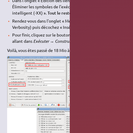
Dans l'onglet « Édition des liens », cochez
uniquement
«
Éliminer les symboles de l'exécutable (-Xs) » et « Lien
intelligent (-XX) ».
Tout le reste doit être décoché !
Rendez-vous dans l'onglet « Message » (attention:
Verbosity) puis décochez « Insérer un logo FPC (-l) ».
Pour finir, cliquez sur le bouton « OK », puis compilez en
allant dans
Exécuter → Construire tout
.
Voilà, vous êtes passé de 18 Mio à environ 2,3 Mio…