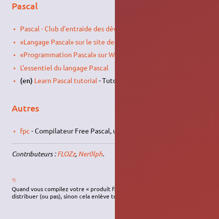
Pascal
Pascal - Club d'entraide des développeurs francophones
«Langage Pascal» sur le site de la Wikiversité
«Programmation Pascal» sur Wikilivres
L'essentiel du langage Pascal
(en)
Learn Pascal tutorial
- Tutoriel sur le Pascal.
Autres
fpc
- Compilateur Free Pascal, utilisé par Lazarus.
Contributeurs :
FLOZz
,
Ner0lph
.
1)
Quand vous compilez votre « produit fini », l'exécutable que vous allez
distribuer (ou pas), sinon cela enlève toute possibilité de débogage.