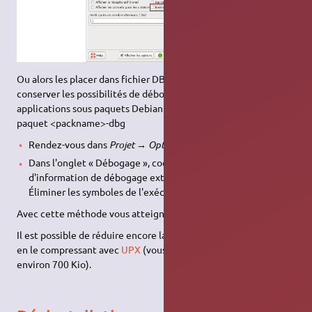
Ou alors les placer dans fichier DBG externe ce qui permet de
conserver les possibilités de débogages. Généralement dans les
applications sous paquets Debian ceux ci sont inclus dans le
paquet <packname>-dbg
Rendez-vous dans
Projet → Options du compilateur
.
Dans l'onglet « Débogage », cochez « Utiliser un fichier
d'information de débogage externe pour "gdb" (-Xg) » et «
Éliminer les symboles de l'exécutable (-Xs) ».
Avec cette méthode vous atteignez 5,5Mio
Il est possible de réduire encore la taille de votre exécutable
en le compressant avec
UPX
(vous devriez alors atteindre
environ 700 Kio).