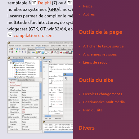
semblable à
Delphi
(7) ou à
Kylix
et est disponible sur de
Pascal
nombreux systèmes (
GNU
/Linux, Windows, Mac
OS
, etc.).
Autres
Lazarus permet de compiler le même code source pour une
multitude d'architectures, de systèmes d'exploitation et de
widgetset (GTK, QT, win32/64, etc.), et peut effectuer une
Outils de la page
compilation croisée
.
Afficher le texte source
Anciennes révisions
Liens de retour
Outils du site
Derniers changements
Gestionnaire Multimédia
Plan du site
Divers