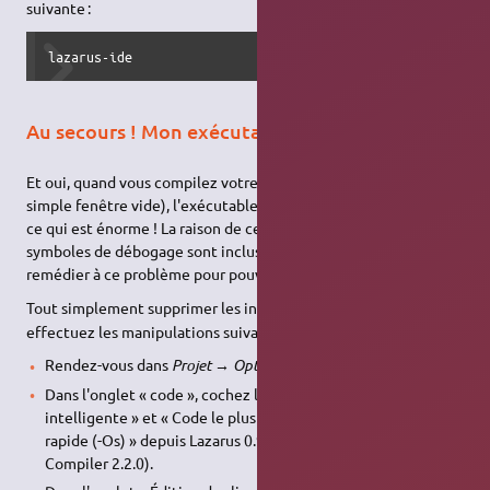
suivante :
lazarus-ide
Au secours ! Mon exécutable fait 18 Mio !
Et oui, quand vous compilez votre programme (même une
simple fenêtre vide), l'exécutable généré fait près de 18 Mio,
ce qui est énorme ! La raison de cette taille est que les
symboles de débogage sont inclus dans l’exécutable. Pour
remédier à ce problème pour pouvez soit :
1)
Tout simplement supprimer les informations de débogages.
,
effectuez les manipulations suivantes :
Rendez-vous dans
Projet → Options du compilateur
.
Dans l'onglet « code », cochez les cases « Table des liens
intelligente » et « Code le plus petit » (« Petit plutôt que
rapide (-Os) » depuis Lazarus 0.9.26-2 et Free Pascal
Compiler 2.2.0).