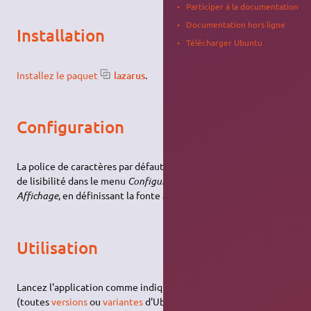
Participer à la documentation
Documentation hors ligne
Installation
Télécharger Ubuntu
Installez le paquet
lazarus
.
Configuration
La police de caractères par défaut peut être changée pour plus
de lisibilité dans le menu
Configuration → Options…
, section
Affichage
, en définissant la fonte à
Courier 10 Pitch
.
Utilisation
Lancez l'application comme indiqué
ici
ou via le
terminal
(toutes
versions
ou
variantes
d'Ubuntu) avec la
commande