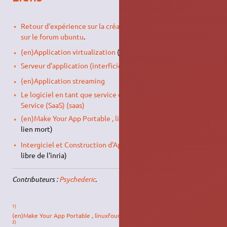
Retour d'expérience sur la création d'Application portable
sur le forum ubuntu
.
(en)Application virtualization
(wikipedia en)
Serveur d'application (interficiel sur wikipedia)
(en)Application streaming
Le logiciel en tant que service ou en anglais le Software as a
Service (SaaS) (saas)
(en)Make Your App Portable , linuxfoundation
(mise à jour
lien mort)
Intergiciel et Construction d'Applications Réparties
(livre
libre de l'inria)
Contributeurs :
Psychederic
.
1)
(en)Make Your App Portable , linuxfoundation
2)