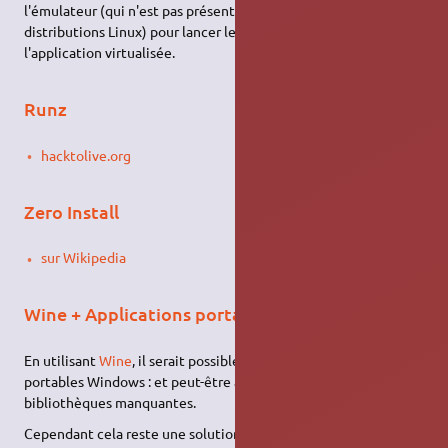
l'émulateur (qui n'est pas présent par défaut sur les
distributions Linux) pour lancer le "logiciel portable" /
l'application virtualisée.
Runz
hacktolive.org
Zero Install
sur Wikipedia
Wine + Applications portables Windows
En utilisant
Wine
, il serait possible d'émuler les applications
portables Windows : et peut-être avec moins de problèmes de
bibliothèques manquantes.
Cependant cela reste une solution insatisfaisante au regard de