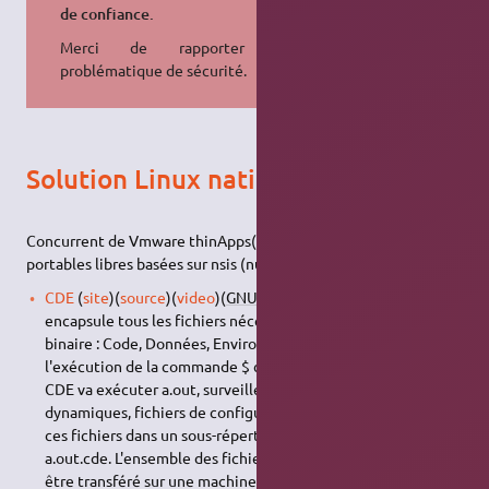
de confiance.
Merci de rapporter toute
problématique de sécurité.
Solution Linux natif
Concurrent de Vmware thinApps(windows), et des applications
portables libres basées sur nsis (nullsoft), et autres.
CDE
(
site
)(
source
)(
video
)(
GNU
GPL
v3) basé sur strace,
encapsule tous les fichiers nécessaires à l'exécution du
binaire : Code, Données, Environnement. Ainsi, lors de
l'exécution de la commande $ cde a.out sur la machine A,
CDE va exécuter a.out, surveiller ses accès (bibliothèques
dynamiques, fichiers de configuration, polices, etc.), copier
ces fichiers dans un sous-répertoire et créer un fichier
a.out.cde. L'ensemble des fichiers de ce sous-répertoire peut
être transféré sur une machine B. Lors de l'exécution de