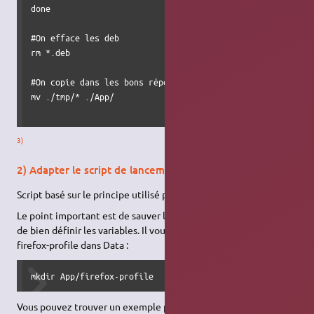
done

#On efface les deb

rm *.deb

#On copie dans les bons répertoires

mv ./tmp/* ./App/

3)
2) Adapter le script de lancement
Script basé sur le principe utilisé par
http://www.portools.com/
Le point important est de sauver le profile ( dernière ligne ) et
de bien définir les variables. Il vous faudra ici créer le répertoire
firefox-profile dans Data :
mkdir App/firefox-profile
Vous pouvez trouver un exemple plus simple après celui-ci.