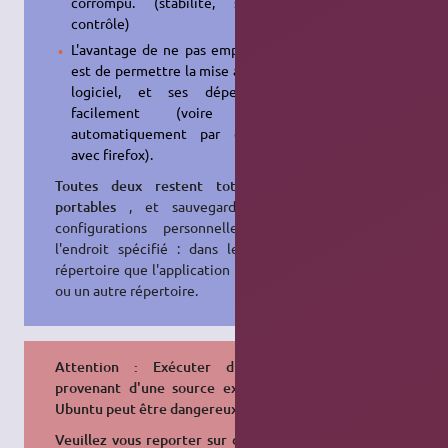
corrompu. (stabilité, sécurité,
contrôle)
L'avantage de ne pas empaqueter
est de permettre la mise à jour du
logiciel, et ses dépendances
facilement (voire même
automatiquement par exemple
avec firefox).
Toutes deux restent totalement
portables
, et sauvegardent les
configurations personnelles dans
l'endroit spécifié : dans le même
répertoire que l'application portable
ou un autre répertoire.
Attention : Exécuter du code
provenant d'une source externe à
Ubuntu peut être dangereux.
Veuillez vous reporter sur des sites