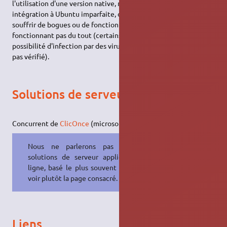
l'utilisation d'une version native, notons par exemple une
intégration à Ubuntu imparfaite, des applications qui peuvent
souffrir de bogues ou de fonctionnalités inopérantes, voire ne
fonctionnant pas du tout (certains mentionnent également la
possibilité d'infection par des virus Windows, mais ceci n'est
pas vérifié).
Solutions de serveur applicatif
Concurrent de
ClicOnce
(microsoft) ou
Java Web Start
( sun ).
Nous ne parlerons pas ici des
solutions de serveur applicatif en
ligne, basé le plus souvent sur java,
voir plutôt la page consacré. Merci.
Liens