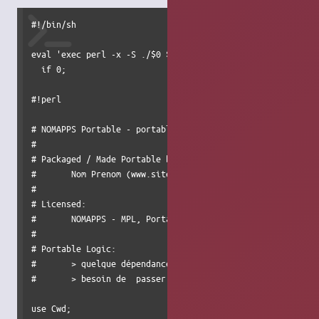
#!/bin/sh

eval 'exec perl -x -S ./$0 ${1+"$@"}'

  if 0; 

#!perl

# NOMAPPS Portable - portableTools for Linux

#

# Packaged / Made Portable by:

#	Nom Prenom (www.site.com)

#

# Licensed:

#	NOMAPPS - MPL, Portable Code - GPL.

#

# Portable Logic:

#	> quelque dépendance packagé et problématique de .conf ...

#	> besoin de  passer le répertoire profile pour garder les configurations. 

use Cwd;
