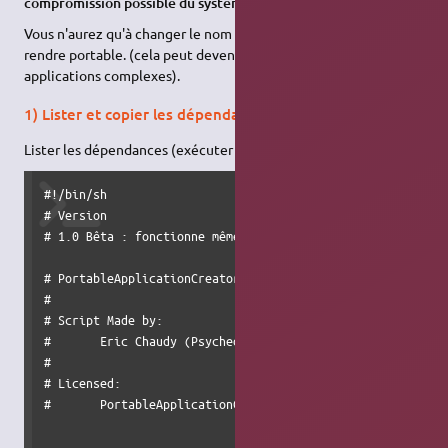
compromission possible du système.
Vous n'aurez qu'à changer le nom du paquet que vous voulez
rendre portable. (cela peut devenir plus compliqué avec des
applications complexes).
1) Lister et copier les dépendances
Lister les dépendances (exécuter dans la racine du projet) :
#!/bin/sh 

# Version 

# 1.0 Bêta : fonctionne même pour des applications relativ
# PortableApplicationCreator.sh Portable - portableTools f
#

# Script Made by:

#	Eric Chaudy (Psychederic)

#

# Licensed:

#	PortableApplicationCreator - GNU GPLv2 !
