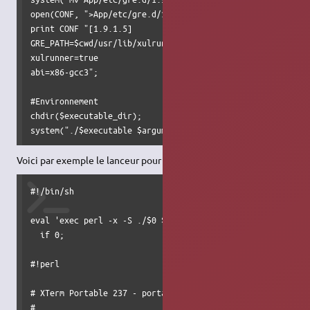
open(CONF, ">App/etc/gre.d/1.9.1.5.system.conf");

print CONF "[1.9.1.5]

GRE_PATH=$cwd/usr/lib/xulrunner-1.9.1.5

xulrunner=true

abi=x86-gcc3";

#Environnement

chdir($executable_dir);

Voici par exemple le lanceur pour xterm :
#!/bin/sh

eval 'exec perl -x -S ./$0 ${1+"$@"}'

  if 0; 

#!perl

# XTerm Portable 237 - portableTools for Linux

#
