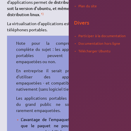
d'applications permet de
distribuer des logiciels - quelle que
Plan du site
soit la version d'ubuntu, et même quelle que soit la
1)
distribution linux
.
Divers
La virtualisation d'applications est aussi utilisée pour les
téléphones portables.
Participer à la documentation
Note pour la compréhension
Documentation hors ligne
complète du sujet : les applications
Télécharger Ubuntu
portables peuvent être
empaquetées ou non.
En entreprise il serait préférable
d'utiliser des applications
empaquetées - et compatibles linux
2)
nativement (sans logiciel tierce)
.
Les applications portables connues
du grand public ne sont que
rarement empaquetées.
L'avantage de l'empaquetage est
que le paquet ne pourra être