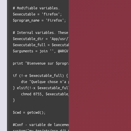
# Modifiable variables.

$executable = 'firefox';

$program_name = 'Firefox';

# Internal variables. These usually do not need to be chan
$executable_dir = 'App/usr/lib/firefox-3.5.5/';

$executable_full = $executable_dir . $executable;

$arguments = join '', @ARGV;

print "Bienvenue sur $program_name Portable.\n\n";

if (!-e $executable_full) {

    die "Quelque chose n'a pas fonctionné. L'executable pr
} elsif(!-x $executable_full) {

    chmod 0755, $executable_full || die "Je n'ai pas pus c
}

$cwd = getcwd();

#Conf - variable de lancement

system("mv App/etc/gre.d/1.9.1.5.system.conf App/etc/gre.d