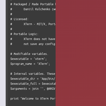
# Packaged / Made Portable by:

#	Daniil Kulchenko (www.portools.com)

#

# Licensed:

#	XTerm - MIT/X, Portable Code - GPL.

#

# Portable Logic:

#	XTerm does not have any non-standard runtime dependencies, and does

#	not save any config files anywhere. Therefore, none.

# Modifiable variables.

$executable = 'xterm';

$program_name = 'XTerm';

# Internal variables. These usually do not need to be chan
$executable_dir = 'App/bin/';

$executable_full = $executable_dir . $executable;

$arguments = join '', @ARGV;

print "Welcome to XTerm Portable.\n\n";
