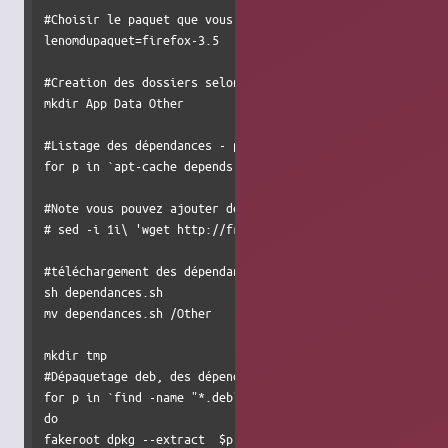
#Choisir le paquet que vous désirez transformer en applica
lenomdupaquet=firefox-3.5

#Creation des dossiers selon la convention de nommage

mkdir App Data Other

#Listage des dépendances - par défaut toutes les dépendanc
for p in `apt-cache depends $lenomdupaquet | awk '{print 
#Note vous pouvez ajouter des dépendances à cet endroit, s
# sed -i 1i\ 'wget http://fr.archive.ubuntu.com/ubuntu/poo
#téléchargement des dépendances

sh dependances.sh

mv dependances.sh /Other

mkdir tmp

#Dépaquetage deb, des dépendances

for p in `find -name "*.deb"` 

do

fakeroot dpkg --extract  $p tmp
