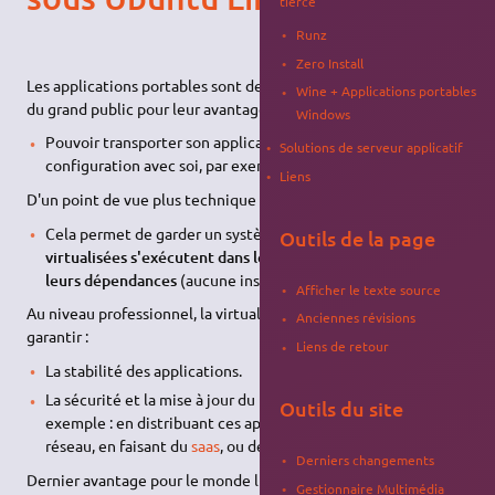
tierce
Runz
Zero Install
Les applications portables sont de plus en plus utilisées auprès
Wine + Applications portables
du grand public pour leur avantage :
Windows
Pouvoir transporter son application, ses données, et sa
Solutions de serveur applicatif
configuration avec soi, par exemple sur une clé
USB
.
Liens
D'un point de vue plus technique :
Cela permet de garder un système stable :
les applications
Outils de la page
virtualisées s'exécutent dans leurs environnements et avec
leurs dépendances
(aucune installation de librairie).
Afficher le texte source
Au niveau professionnel, la virtualisation d'applications peut
Anciennes révisions
garantir :
Liens de retour
La stabilité des applications.
La sécurité et la mise à jour du parc informatique (par
Outils du site
exemple : en distribuant ces applications facilement par
réseau, en faisant du
saas
, ou de l'
application à la demande
).
Derniers changements
Dernier avantage pour le monde linux : la virtualisation
Gestionnaire Multimédia