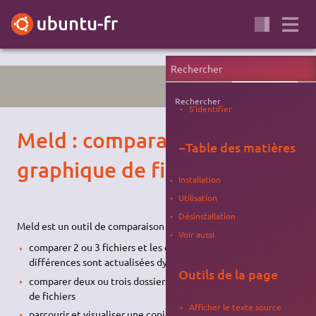
PROGRAMMATION
Rechercher
S'identifier
Meld : comparaison
−
Table des matières
graphique de fichiers
Installation
Utilisation
Désinstallation
Meld est un outil de comparaison et de fusion. Vous pouvez :
Voir aussi
comparer 2 ou 3 fichiers et les éditer directement (les
différences sont actualisées dynamiquement)
Outils de la page
comparer deux ou trois dossiers et lancer des comparaisons
de fichiers
Afficher le texte source
parcourir et visualiser une copie de travail provenant d'un