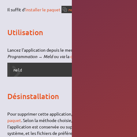
Il suffit d'
installer le paquet
.
meld
Utilisation
Lancez l'application depuis le menu
Applications
→
Programmation
→
Meld
ou
via
la
commande
suivante :
meld
Désinstallation
Pour supprimer cette application, il suffit de
supprimer son
paquet
. Selon la méthode choisie, la configuration globale de
l'application est conservée ou supprimée. Les journaux du
système, et les fichiers de préférence des utilisateurs dans