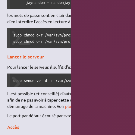
      jayrandom = randomjay
les mots de passe sont en clair dans ce fichier, il convient donc
d'en interdire l'accès en lecture à tout le monde ("other") :
sudo chmod o-r /var/svn/projet1/conf/authz

sudo chmod o-r /var/svn/projet1/conf/passwd
Lancer le serveur
Pour lancer le serveur, il suffit d'exécuter :
sudo svnserve -d -r /var/svn
Il est possible (et conseillé) d'automatiser le lancement de SVN
afin de ne pas avoir à taper cette commande à chaque
démarrage de la machine. Voir
plus bas
.
Le port par défaut écouté par svnserve est 3690.
Accès