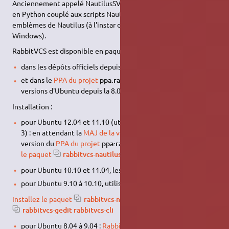
Anciennement appelé NautilusSVN, il s'agit d'un outil réalisé
en Python couplé aux scripts Nautilus et utilisant des
emblèmes de Nautilus (à l'instar de TortoiseSVN sous
Windows).
RabbitVCS est disponible en paquet
dans les dépôts officiels depuis la version 10.10 d'Ubuntu
et dans le
PPA du projet
ppa:rabbitvcs/ppa
pour toutes les
versions d'Ubuntu depuis la 8.04.
Installation :
pour Ubuntu 12.04 et 11.10 (utilisant le Nautilus de gnome
3) : en attendant la
MAJ de la version dans Ubuntu
, utiliser la
version du
PPA du projet
ppa:rabbitvcs/ppa
, puis
installant
le paquet
rabbitvcs-nautilus3
pour Ubuntu 10.10 et 11.04, les dépôts officiels suffisent
pour Ubuntu 9.10 à 10.10, utiliser le PPA
Installez le paquet
rabbitvcs-nautilus
et optionnellement
rabbitvcs-gedit rabbitvcs-cli
pour Ubuntu 8.04 à 9.04 :
RabbitVCS 0.12 (Hardy)
,
RabbitVCS