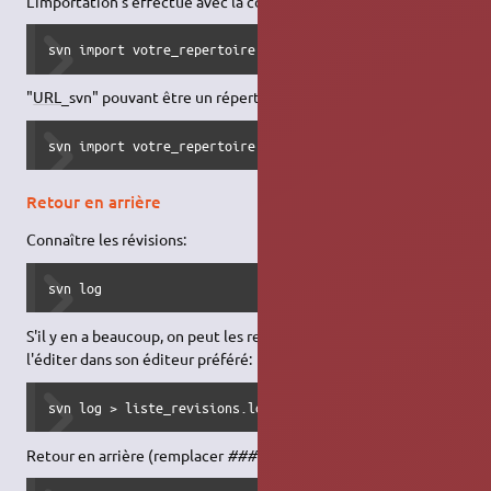
L'importation s'effectue avec la commande :
svn import votre_repertoire URL_svn
"
URL
_svn" pouvant être un répertoire local, il suffit de faire:
svn import votre_repertoire file:///repertoire_svn
Retour en arrière
Connaître les révisions:
svn log
S'il y en a beaucoup, on peut les rediriger dans un fichier pour
l'éditer dans son éditeur préféré:
svn log > liste_revisions.log
Retour en arrière (remplacer
###
par le numéro de la révision):