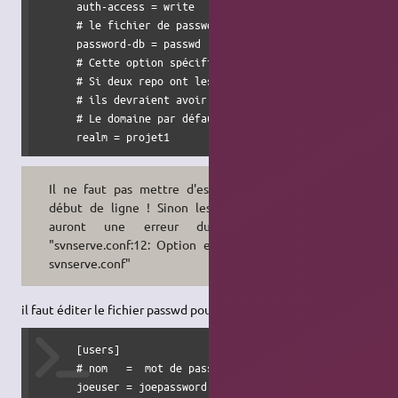
      auth-access = write

      # le fichier de password

      password-db = passwd

      # Cette option spécifie l'authentification du référe
      # Si deux repo ont les mêmes référentiels d'authenti
      # ils devraient avoir le même mot de passe de base d
      # Le domaine par défaut est le référentiel uuid.

      realm = projet1
Il ne faut pas mettre d'espace en
début de ligne ! Sinon les clients
auront une erreur du style
"svnserve.conf:12: Option expected
svnserve.conf"
il faut éditer le fichier passwd pour qu'il ressemble à :
      [users]

      # nom   =  mot de passe

      joeuser = joepassword
