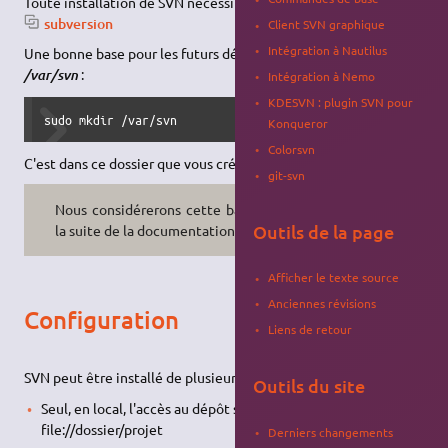
Toute installation de SVN nécessitera l'
installation du paquet
subversion
Client SVN graphique
Intégration à Nautilus
Une bonne base pour les futurs dépôts ("
repository
") est
:
/var/svn
Intégration à Nemo
KDESVN : plugin SVN pour
sudo mkdir /var/svn
Konqueror
Colorsvn
C'est dans ce dossier que vous créerez vos futurs
repository
.
git-svn
Nous considérerons cette base pour
Outils de la page
la suite de la documentation.
Afficher le texte source
Anciennes révisions
Configuration
Liens de retour
SVN peut être installé de plusieurs façons :
Outils du site
Seul, en local, l'accès au dépôt se faisant par
file://dossier/projet
Derniers changements