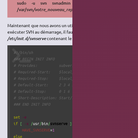
sudo -u svn svnadmin create
/var/svn
/votre_nouveau_repository
Maintenant que nous avons un utilisateur spécifique, pour
exécuter SVN au démarrage, il faut créer un script exécutable
contenant le code :
/etc/init.d/svnserve
#!/bin/sh
### BEGIN INIT INFO
# Provides:          subversion 
# Required-Start:    $local_fs $remote_fs $network $syslo
# Required-Stop:     $local_fs $remote_fs $network $syslo
# Default-Start:     2 3 4 5
# Default-Stop:      0 1 6
# Short-Description: Start/stop subversion daemon 
### END INIT INFO
set
-e
if
[
-x
/
usr
/
bin
/
svnserve
]
 ; 
then
HAVE_SVNSERVE
=
1
else