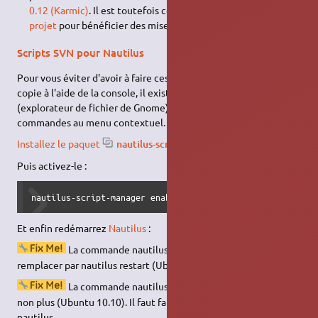
0.12 (Karmic)
. Il est toutefois conseillé d'utiliser le
PPA du
projet
pour bénéficier des mises a jour.
Scripts SVN pour Nautilus
Pour vous éviter d'avoir à faire ces manipulations sur votre
copie à l'aide de la console, il existe un script pour nautilus
(explorateur de fichier de Gnome) afin d'intégrer ces
commandes au menu contextuel.
Installez le paquet
nautilus-script-collection-svn
.
Puis activez-le :
nautilus-script-manager enable Subversion
Et enfin redémarrez
Nautilus
:
La commande nautilus –restart ne fonctionne pas. A
remplacer par nautilus restart (Ubuntu 9.10 et +)
La commande nautilus restart ne fonctionne pas
non plus (Ubuntu 10.10). Il faut faire nautilus -q puis relancer
nautilus