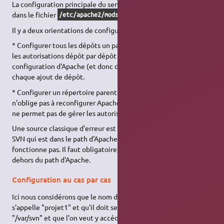
La configuration principale du serveur SVN se situe maintenant
dans le fichier
.
/etc/apache2/mods-enabled/dav_svn.conf
Il y a deux orientations de configuration:
* Configurer tous les dépôts un par un, ce qui permet de gérer
les autorisations dépôt par dépôt mais qui oblige à modifier la
configuration d'Apache (et donc de le relancer ensuite) à
chaque ajout de dépôt.
* Configurer un répertoire parent de tous les dépôts, ce qui
n'oblige pas à reconfigurer Apache pour chaque ajout mais qui
ne permet pas de gérer les autorisations finement.
Une source classique d'erreur est d'utiliser un répertoire pour
SVN qui est dans le path d'Apache, dans ce cas SVN ne
fonctionne pas. Il faut obligatoirement utiliser un répertoire en
dehors du path d'Apache.
Configuration au cas par cas
Ici nous considérons que le nom du dépôt que l'on veut créer
s'appelle "projet1" et qu'il doit se situer dans le répertoire
"/var/svn" et que l'on veut y accéder
par l'url