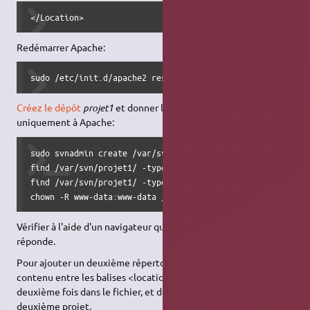
</Location>
Redémarrer Apache:
sudo /etc/init.d/apache2 restart
Créez le dépôt
projet1
et donner les droits d'accès au dépôt
uniquement à Apache:
sudo svnadmin create /var/svn/projet1

find /var/svn/projet1/ -type f -exec chmod 640 {} \;

find /var/svn/projet1/ -type d -exec chmod 770 {} \;

chown -R www-data:www-data /var/svn/projet1
Vérifier à l'aide d'un navigateur que
http://mon_serveur/projet
réponde.
Pour ajouter un deuxième répertoire, il faut recopier le
contenu entre les balises <location> et </location> une
deuxième fois dans le fichier, et donner une url différente au
deuxième projet.