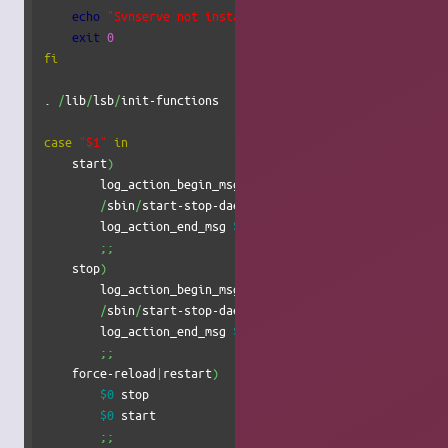
echo
"Svnserve not installed."
exit
0
fi
. 
/
lib
/
lsb
/
init-functions

case
"$1"
in
    start
)
        log_action_begin_msg 
"Starting SVN server"
/
sbin
/
start-stop-daemon 
--start
--chuid
 svn:svn 
-
        log_action_end_msg 
$?
;;
    stop
)
        log_action_begin_msg 
"Stopping SVN server"
/
sbin
/
start-stop-daemon 
--stop
--exec
/
usr
/
bin
/
sv
        log_action_end_msg 
$?
;;
    force-reload
|
restart
)
$0
 stop

$0
 start

;;