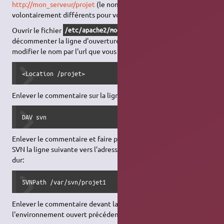
http://mon_serveur/projet
(le nom et l'url sont ici
volontairement différents pour voir la différence).
Ouvrir le fichier
et
/etc/apache2/mods-enabled/dav_svn.conf
décommenter la ligne d'ouverture de l'environnement, et
modifier le nom par l'url que vous voulez utiliser:
<Location /projet>
Enlever le commentaire sur la ligne pour activer le module:
DAV svn
Enlever le commentaire et faire pointer vers votre répertoire
SVN la ligne suivante vers l'adresse du dépôt sur votre disque
dur:
SVNPath /var/svn/projet1
Enlever le commentaire devant la ligne de fermeture de
l'environnement ouvert précédemment: