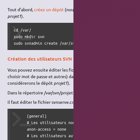
Tout d'abord,
créez un dépôt
(nous considérerons le répertoire
projet1
).
cd /var/

sudo mkdir svn

sudo svnadmin create /var/svn/projet1
Création des utilisateurs SVN
Vous pouvez ensuite éditer les fichiers de configuration (pour
choisir mot de passe et autres) dans le répertoire créé (nous
considérerons le dépôt
projet1
).
Dans le répertoire /var/svn/projet1/conf/
il faut éditer le fichier svnserve.conf avec au minimum :
      [general]

      # Les utilisateurs non auth : none/read/write

      anon-access = none

      # Les utilisateurs auth : none/read/write
