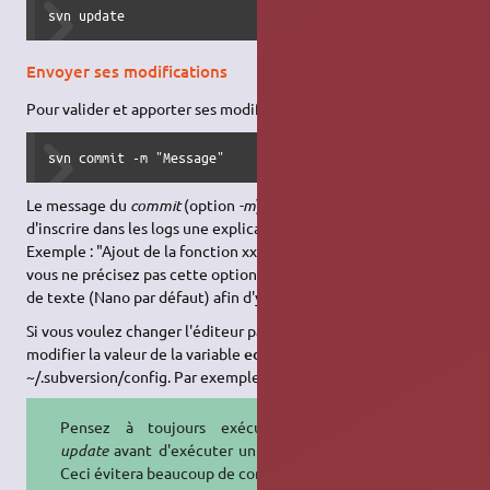
svn update
Envoyer ses modifications
Pour valider et apporter ses modifications au dépôt, il suffit de :
svn commit -m "Message"
Le message du
commit
(option
-m
) est obligatoire, il permet
d'inscrire dans les logs une explication des modifications.
Exemple : "Ajout de la fonction xxx dans le fichier xxx, …". Si
vous ne précisez pas cette option, SVN vous ouvre un éditeur
de texte (Nano par défaut) afin d'y inscrire ce message.
Si vous voulez changer l'éditeur par défaut (Nano), il faut
modifier la valeur de la variable
editor-cmd
du fichier
~/.subversion/config. Par exemple
editor-cmd = vi
Pensez à toujours exécuter un
update
avant d'exécuter un
commit
.
Ceci évitera beaucoup de conflit.