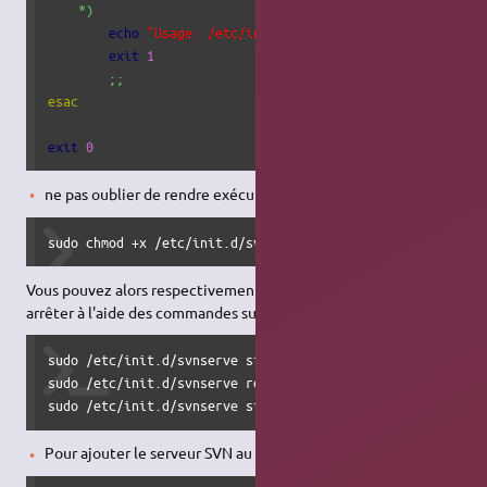
*
)
echo
"Usage: /etc/init.d/svnserve {start|stop|res
exit
1
;;
esac
exit
0
ne pas oublier de rendre exécutable le script :
sudo chmod +x /etc/init.d/svnserve
Vous pouvez alors respectivement le démarrer, redémarrer et
arrêter à l'aide des commandes suivantes :
sudo /etc/init.d/svnserve start

sudo /etc/init.d/svnserve restart

sudo /etc/init.d/svnserve stop
Pour ajouter le serveur SVN au démarrage de la machine :