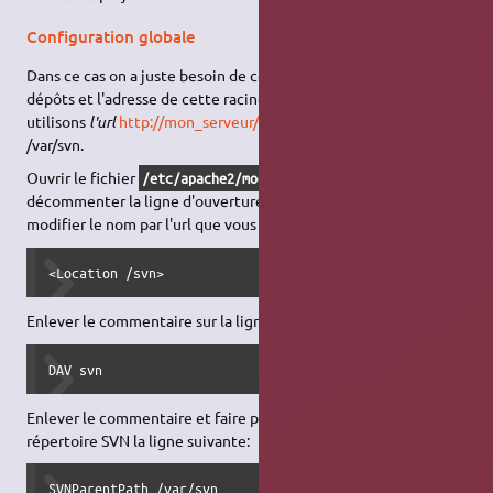
Configuration globale
Dans ce cas on a juste besoin de connaître l'url de la racine des
dépôts et l'adresse de cette racine sur le disque dur. Ici nous
utilisons
l'url
http://mon_serveur/svn
et la racine s'appelle
/var/svn.
Ouvrir le fichier
et
/etc/apache2/mods-enabled/dav_svn.conf
décommenter la ligne d'ouverture de l'environnement, et
modifier le nom par l'url que vous voulez utiliser:
<Location /svn>
Enlever le commentaire sur la ligne pour activer le module:
DAV svn
Enlever le commentaire et faire pointer vers la racine de votre
répertoire SVN la ligne suivante:
SVNParentPath /var/svn