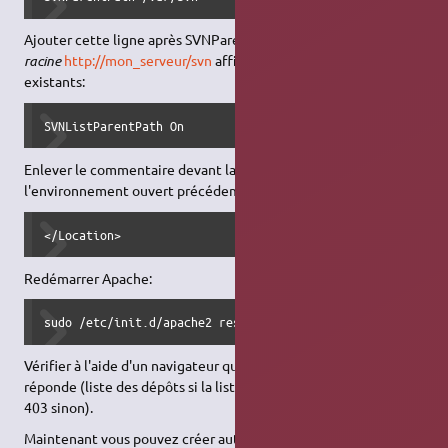
Ajouter cette ligne après SVNParentPath si vous voulez que
la
racine
http://mon_serveur/svn
affiche la liste des dépôts SVN
existants:
SVNListParentPath On
Enlever le commentaire devant la ligne de fermeture de
l'environnement ouvert précédemment:
</Location>
Redémarrer Apache:
sudo /etc/init.d/apache2 restart
Vérifier à l'aide d'un navigateur que
http://mon_serveur/svn
réponde (liste des dépôts si la liste est activée, erreur HTTP
403 sinon).
Maintenant vous pouvez créer autant de dépôts que vous