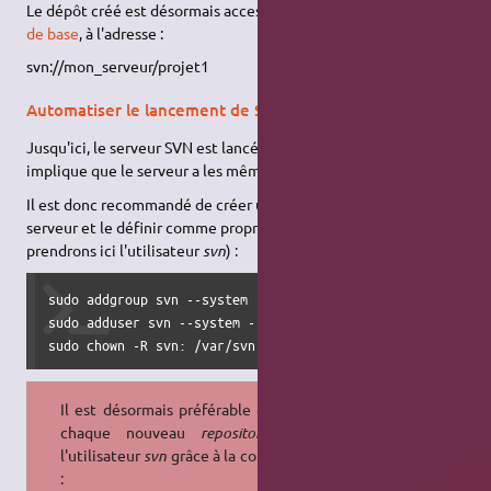
Le dépôt créé est désormais accessible, via les
commandes SVN
de base
, à l'adresse :
svn://mon_serveur/projet1
Automatiser le lancement de SVN
Jusqu'ici, le serveur SVN est lancé avec votre utilisateur. Ce qui
implique que le serveur a les mêmes droits que vous.
Il est donc recommandé de créer un utilisateur pour lancer le
serveur et le définir comme propriétaire du dépôt (nous
prendrons ici l'utilisateur
svn
) :
sudo addgroup svn --system

sudo adduser svn --system --home /var/svn --no-create-home
sudo chown -R svn: /var/svn
Il est désormais préférable de créer
chaque nouveau
repository
avec
l'utilisateur
svn
grâce à la commande
: