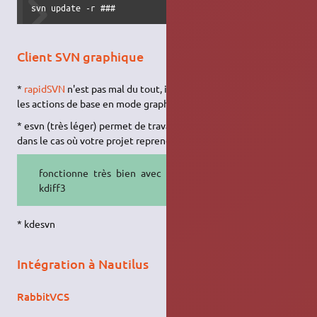
svn update -r ###
Client SVN graphique
*
rapidSVN
n'est pas mal du tout, il permet de réaliser toutes
les actions de base en mode graphique.
* esvn (très léger) permet de travailler avec des "workspaces",
dans le cas où votre projet reprend des dépôts différents.
fonctionne très bien avec fldiff et
kdiff3
* kdesvn
Intégration à Nautilus
RabbitVCS