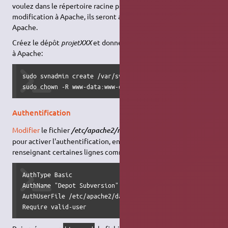
voulez dans le répertoire racine puis donner les droits de
modification à Apache, ils seront accessibles sans redémarrer
Apache.
Créez le dépôt
projetXXX
et donner les droits d'accès au dépôt
à Apache:
sudo svnadmin create /var/svn/projet1

sudo chown -R www-data:www-data /var/svn/projet1
Authentification
Modifier
le fichier
/etc/apache2/mods-enabled/dav_svn.conf
pour activer l'authentification, en décommentant et
renseignant certaines lignes comme ceci :
AuthType Basic

AuthName "Depot Subversion"

AuthUserFile /etc/apache2/dav_svn.passwd

Require valid-user