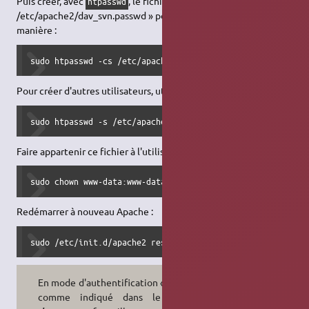
Puis créer, avec
, le fichier «
htpasswd
/etc/apache2/dav_svn.passwd » pour un utilisateur, de cette
manière :
sudo htpasswd -cs /etc/apache2/dav_svn.passwd utilisateur
Pour créer d'autres utilisateurs, utiliser la commande :
sudo htpasswd -s /etc/apache2/dav_svn.passwd utilisateur
Faire appartenir ce fichier à l'utilisateur d'Apache :
sudo chown www-data:www-data /etc/apache2/dav_svn.passwd
Redémarrer à nouveau Apache :
sudo /etc/init.d/apache2 restart
En mode d'authentification « Basic »,
comme indiqué dans le fichier