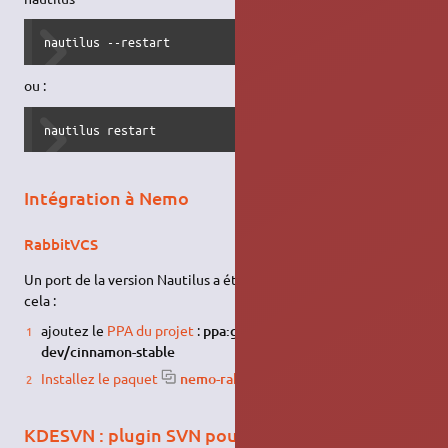
nautilus --restart
ou :
nautilus restart
Intégration à Nemo
RabbitVCS
Un port de la version Nautilus a été réalisé pour Nemo. Pour
cela :
ajoutez le
PPA du projet
:
ppa:gwendal-lebihan-
dev/cinnamon-stable
Installez le paquet
nemo-rabbitvcs
.
KDESVN : plugin SVN pour Konqueror