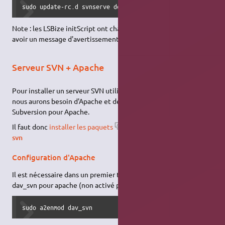
sudo update-rc.d svnserve defaults
Note : les LSBize initScript ont changé de format; vous pouvez
avoir un message d'avertissement en retour.
Serveur SVN + Apache
Pour installer un serveur SVN utilisant le serveur web
Apache
,
nous aurons besoin d'Apache et de la bibliothèque de
Subversion pour Apache.
Il faut donc
installer les paquets
apache2 libapache2-mod-
svn
Configuration d'Apache
Il est nécessaire dans un premier temps d'activer le module
dav_svn pour apache (non activé par défaut):
sudo a2enmod dav_svn