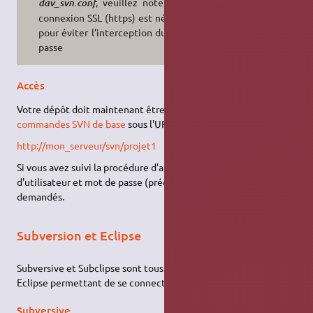
, veuillez noter qu'une
dav_svn.conf
connexion SSL (https) est nécessaire
pour éviter l’interception du mot de
passe
Accès
Votre dépôt doit maintenant être accessible
via
les
commandes SVN de base
sous l'
URL
:
http://mon_serveur/svn/projet1
Si vous avez suivi la procédure d'authentification, un nom
d'utilisateur et mot de passe (précédemment créés) seront
demandés.
Subversion et Eclipse
Subversive et Subclipse sont tous deux des greffons pour
Eclipse permettant de se connecter à un dépôt SVN.
Subversive