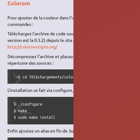
Colorsvn
Pour ajouter de la couleur dans l'utilisation de svn en ligne de
commandes :
Téléchargez l'archive de code source de colorsvn (la dernière
version est la 0.3.2) depuis le site de tigris :
http://colorsvn.tigris.org/
Décompressez l'archive et placez votre terminal dans le
répertoire des sources :
:~$ cd Téléchargements/colorsvn-0.3.2/
L'installation se fait via configure, make, make install :
$ ./configure

$ make

$ sudo make install
Enfin ajoutez un alias en fin de .bashrc (ou .bash_aliases)