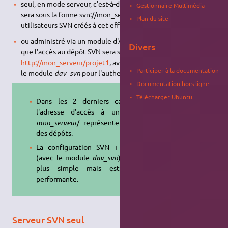
seul, en mode serveur, c'est-à-dire que l'accès au dépôt SVN
Gestionnaire Multimédia
sera sous la forme svn://mon_serveur/projet1 , avec des
Plan du site
utilisateurs SVN créés à cet effet;
ou administré via un module d'Apache (
dav_svn
), c'est-à-dire
Divers
que l'accès au dépôt SVN sera sous la forme
http://mon_serveur/projet1
, avec des utilisateurs créés pour
Participer à la documentation
le module
dav_svn
pour l'authentification.
Documentation hors ligne
Télécharger Ubuntu
Dans les 2 derniers cas, dans
l'adresse d'accès à un dépôt,
mon_serveur
/ représente
la base
des dépôts.
La configuration SVN + Apache
(avec le module
dav_svn
) semble
plus simple mais est moins
performante.
Serveur SVN seul