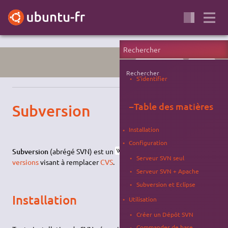
PROGRAMMATION
SERVEUR
Rechercher
S'identifier
−
Table des matières
Subversion
Installation
Configuration
Subversion
(abrégé SVN) est un
système de gestion de
Serveur SVN seul
versions
visant à remplacer
CVS
.
Serveur SVN + Apache
Subversion et Eclipse
Installation
Utilisation
Créer un Dépôt SVN
Commandes de base