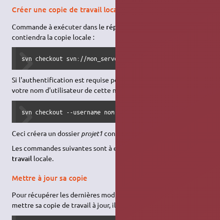
Créer une copie de travail locale
Commande à exécuter dans le
répertoire parent
, qui
contiendra la copie locale :
svn checkout svn://mon_serveur/projet1
Si l'authentification est requise pour votre dépôt, précisez
votre nom d'utilisateur de cette manière :
svn checkout --username nom svn://mon_serveur/projet1
Ceci créera un dossier
projet1
contenant les sources du dépôt.
Les commandes suivantes sont à exécuter
depuis la copie de
travail
locale.
Mettre à jour sa copie
Pour récupérer les dernières modifications du dépôt et ainsi
mettre sa copie de travail à jour, il suffit de taper :