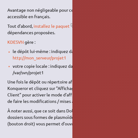
Avantage non négligeable pour certains, le plugin est
accessible en français.
Tout d'abord,
installez le paquet
kdesvn
ainsi que les
dépendances proposées.
KDESVN
gère :
le dépôt lui-même : indiquez dans la barre d'adresse
http://mon_serveur/projet1
votre copie locale : indiquez dans la barre d'adresse
/var/svn/projet1
Une fois le dépôt ou répertoire affiché, allez dans le menu de
Konqueror et cliquez sur "Affichage > Type d'affichage > SVN
Client" pour activer le mode d'affichage SVN vous permettant
de faire les modifications / mises à jour / etc…
À noter aussi, que ce soit dans Dolphin, Konqueror ou les
dossiers sous formes de plasmoïdes, le menu contextuel
(bouton droit) vous permet d'ouvrir un dossier avec KDESVN.