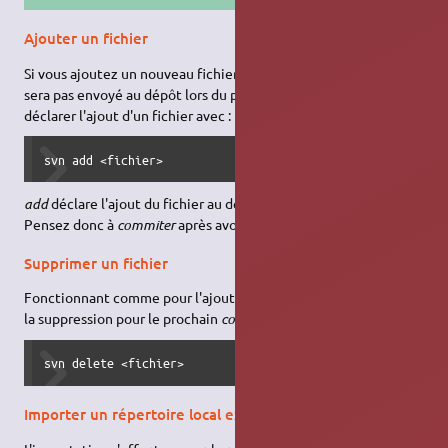
Ajouter un fichier
Si vous ajoutez un nouveau fichier à votre copie locale, il ne
sera pas envoyé au dépôt lors du prochain
commit
. Il faut
déclarer l'ajout d'un fichier avec :
svn add <fichier>
add
déclare l'ajout du fichier au dépôt pour le prochain
commit
.
Pensez donc à
commiter
après avoir ajouté un fichier.
Supprimer un fichier
Fonctionnant comme pour l'ajout d'un fichier, la déclaration de
la suppression pour le prochain
commit
s'effectue avec :
svn delete <fichier>
Importer un répertoire local existant