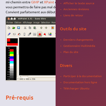
mi-chemin entre
GIMP
et
XPaint
et sous licence
GPL
. Elle
Afficher le texte source
vous permettra de faire pas mal de modifications simples.
Anciennes révisions
Convient parfaitement aux débutants.
Liens de retour
Outils du site
Derniers changements
Gestionnaire Multimédia
Plan du site
Divers
Participer à la documentation
Documentation hors ligne
Télécharger Ubuntu
Pré-requis