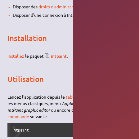
Disposer des
droits d'administration
.
Disposer d'une connexion à Internet configurée et activée.
Installation
Installez
le paquet
mtpaint
.
Utilisation
Lancez l'application depuis le
tableau de bord d'Unity
ou pour
les menus classiques, menu
Applications → Graphisme →
mtPaint graphic editor
ou encore depuis un
terminal
via
la
commande
suivante :
mtpaint