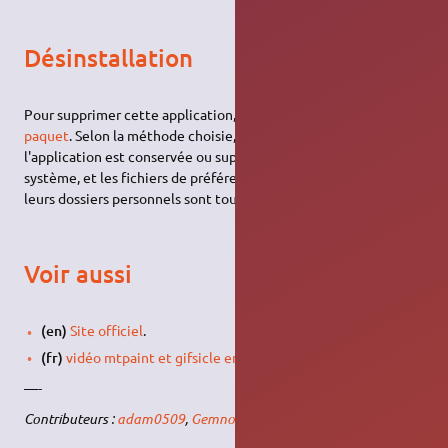
Désinstallation
Pour supprimer cette application, il suffit de
supprimer son
paquet
. Selon la méthode choisie, le configuration globale de
l'application est conservée ou supprimée. Les journaux du
système, et les fichiers de préférence des utilisateurs dans
leurs dossiers personnels sont toujours conservés.
Voir aussi
(en)
Site officiel
.
(fr)
vidéo mtpaint et gifsicle en action
—-
Contributeurs :
adam0509
,
Gemnoc