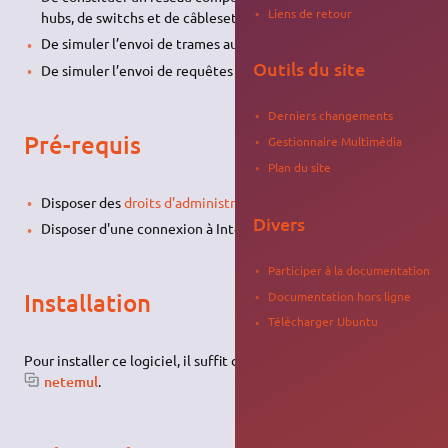
Liens de retour
hubs, de switchs et de câbleset de l'Internet.
De simuler l’envoi de trames au niveau Ethernet.
Outils du site
De simuler l’envoi de requêtes au niveau IP.
Derniers changements
Pré-requis
Gestionnaire Multimédia
Plan du site
Disposer des
droits d'administration
.
Divers
Disposer d'une connexion à Internet configurée et activée.
Participer à la documentation
Installation
Documentation hors ligne
Télécharger Ubuntu
Pour installer ce logiciel, il suffit d'
installer ce paquet
netemul
.