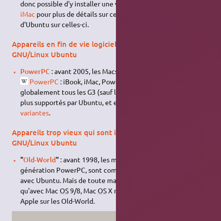
donc possible d'y installer une version AMD64). Voir la
page
iMac
pour plus de détails sur ces machines-ci et l'installation
d'Ubuntu sur celles-ci.
Appareils en fin de vie logicielle qui fonctionnaient avec
GNU/Linux Ubuntu
PowerPC
: avant 2005, les Macs ont un processeur
PowerPC
: iBook, iMac, PowerBook, PowerMac et
globalement tous les G3 (sauf les gris), G4, G5. Ils ne sont
plus supportés par Ubuntu, et encore moins par une de ses
variantes
.
Appareils trop vieux qui sont incompatibles avec
GNU/Linux Ubuntu
"
Old-World
"
: avant 1998, les machines d'Apple, y compris la
génération PowerPC, sont complètement incompatibles
avec Ubuntu. Mais de toute manière, ils ne sont compatibles
qu'avec Mac
OS
9/8, Mac
OS
X n'étant pas supporté par
Apple sur les Old-World.