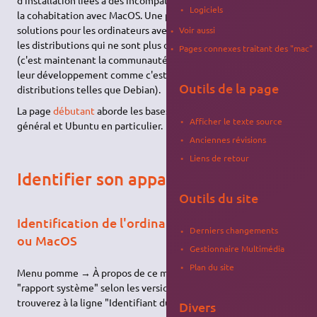
Logiciels
la cohabitation avec MacOS. Une partie sera consacrée aux
solutions pour les ordinateurs avec architecture
hpPC (?)
dont
Voir aussi
les distributions qui ne sont plus officiellement soutenues
Pages connexes traitant des "mac"
(c'est maintenant la communauté qui a la charge de poursuivre
leur développement comme c'est le cas pour de grandes
Outils de la page
distributions telles que Debian).
La page
débutant
aborde les bases concernant
GNU
/Linux
en
Afficher le texte source
général et Ubuntu en particulier.
Anciennes révisions
Liens de retour
Identifier son appareil Apple
Outils du site
Identification de l'ordinateur depuis MacOSX
Derniers changements
ou MacOS
Gestionnaire Multimédia
Plan du site
Menu pomme → À propos de ce mac → Plus d'infos (ou
"rapport système" selon les versions) → Matériel: vous le
trouverez à la ligne "Identifiant du modèle"
Divers