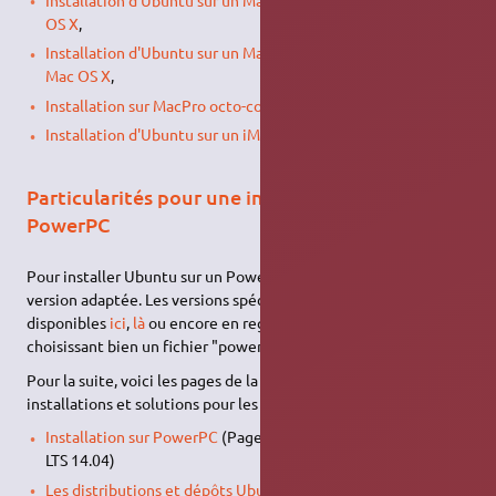
OS X
,
Installation d'Ubuntu sur un MacBook en simple boot sans
Mac OS X
,
Installation sur MacPro octo-core
,
Installation d'Ubuntu sur un iMac (intel de 2006)
Particularités pour une installation sur
PowerPC
Pour installer Ubuntu sur un PowerPC, il vous faudra une
version adaptée. Les versions spécifiques PPC d'Ubuntu sont
disponibles
ici
,
là
ou encore en regardant
là
(mais surtout en
choisissant bien un fichier "powerpc").
Pour la suite, voici les pages de la documentation associées aux
installations et solutions pour les PowerPC :
Installation sur PowerPC
(Page à jour d'informations sur la
LTS 14.04)
Les distributions et dépôts Ubuntu pour les PowerPC