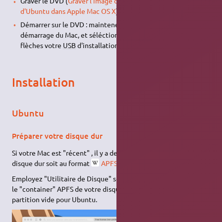
Graver le DVD (
Graver l'image du disque d'installation
d'Ubuntu dans Apple Mac OS X
)
Démarrer sur le DVD : maintenez la touche option (alt) au
démarrage du Mac, et séléctionnez à l'aide des touches de
flèches votre
USB
d'installation crée auparavant.
Installation
Ubuntu
Préparer votre disque dur
Si votre Mac est "récent" , il y a de fortes chances que votre
disque dur soit au format
APFS
.
Employez "Utilitaire de Disque" sous Mac OSX afin de réduire
le "container" APFS de votre disque dur, et ainsi créer une
partition vide pour Ubuntu.