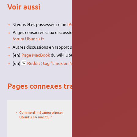
Voir aussi
Si vous êtes possesseur d'un
iPod
Pages consacrées aux discussions sur Ubuntu sur Mac dans le
forum Ubuntu-fr
Autres discussions en rapport sur le
forum Ubuntu-fr
(en)
Page MacBook
du wiki Ubuntu anglophone
(en)
Reddit
:
tag "Linux on Mac"
Pages connexes traitant des "mac"
Le
Floriang
17/11/2009,
Comment métamorphoser
19:11
Ubuntu en macOS ?
Le
darkeclypse