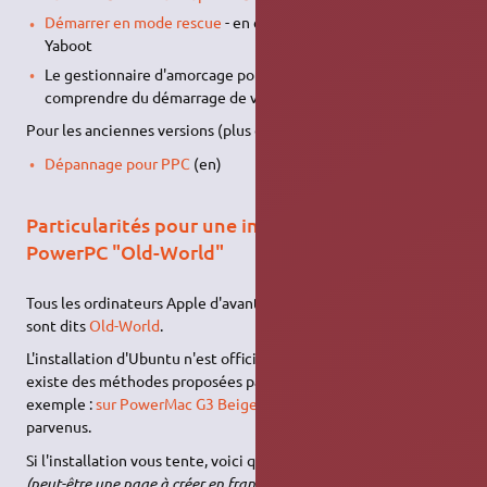
Démarrer en mode rescue
- en cas de dysfonctionnement de
Yaboot
Le gestionnaire d'amorcage pour PPC :
Yaboot
- pour tout
comprendre du démarrage de votre PowerPC
Pour les anciennes versions (plus du tout maintenues) :
Dépannage pour PPC
(en)
Particularités pour une installation sur
PowerPC "Old-World"
Tous les ordinateurs Apple d'avant mai 1998 (avant l'iMac G3)
sont dits
Old-World
.
L'installation d'Ubuntu n'est officiellement pas possible. Il
existe des méthodes proposées par des utilisateurs (par
exemple :
sur PowerMac G3 Beige
) qui y sont tout de même
parvenus.
Si l'installation vous tente, voici quelques
conseils (en anglais)
.
(peut-être une page à créer en français avec quelqu'un qui aurait