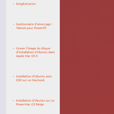
11/11/2009,
DmgExtractor
11:52
Le
Blackpegaz
22/12/2006,
Gestionnaire d'amorçage :
08:40
Yaboot pour PowerPC
Le
YannUbuntu
01/06/2010,
Graver l'image du disque
10:35
d'installation d'Ubuntu dans
Apple Mac OS X
Le
Pi0tr
09/07/2014,
Installation d'Ubuntu avec
21:19
OSX sur un Macbook
Le
03/05/2009,
Installation d'Ubuntu sur un
20:37
PowerMac G3 Beige