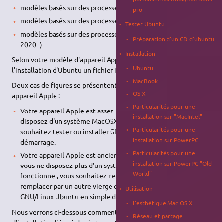
modèles basés sur des processeurs PowerPC (1994-2006)
pro
modèles basés sur des processeurs Intel 64 bits (2006-2020)
Tester Ubuntu
modèles basés sur des processeurs Apple Silicon ARM Mx (
Préparation d'un CD d'ubuntu
2020- )
Installation
Selon votre modèle d'appareil Apple, vous devrez utiliser pour
Ubuntu
l'installation d'Ubuntu un fichier image ISO différent.
MacBook
Deux cas de figures se présentent à vous selon l'état de votre
OS X
appareil Apple :
Particularités pour une
Votre appareil Apple est assez récent/très récent, vous
installation sur "MacIntel"
disposez d'un système MacOSX ou MacOS fonctionnel, vous
Particularités pour une
souhaitez tester ou installer
GNU
/Linux Ubuntu en double
installation sur PowerPC
démarrage.
Particularités pour une
Votre appareil Apple est ancien/assez récent/très récent,
installation sur PowerPC "Old-
vous ne disposez plus
d'un système MacOSX ou MacOS
World"
fonctionnel, vous souhaitez nettoyer le disque dur, le
remplacer par un autre vierge et tester ou installer
Utilisation
GNU
/Linux Ubuntu en simple démarrage.
L'esthétique Mac OS X
Nous verrons ci-dessous comment résoudre les difficultés
Réseau et partage
d'installation liées à des incompatibilités, à la configuration de