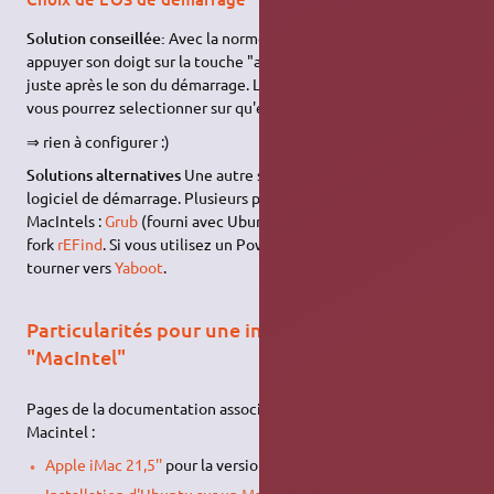
Solution conseillée:
Avec la norme EFI, il suffit de laisser
appuyer son doigt sur la touche "alt" ou "option" au démarrage
juste après le son du démarrage. Le menu EFI va apparaitre et
vous pourrez selectionner sur qu'elle disque démarrer.
⇒ rien à configurer :)
Solutions alternatives
Une autre solution est de configurer le
logiciel de démarrage. Plusieurs possibilités si vous êtes sur
MacIntels :
Grub
(fourni avec Ubuntu),
rEFIt
(en anglais)
, ou son
fork
rEFind
. Si vous utilisez un PowerPC, il vous faudra vous
tourner vers
Yaboot
.
Particularités pour une installation sur
"MacIntel"
Pages de la documentation associées aux installations sur
Macintel :
Apple iMac 21,5''
pour la version fin 2009 du iMac
Installation d'Ubuntu sur un MacBook en dual boot avec Mac