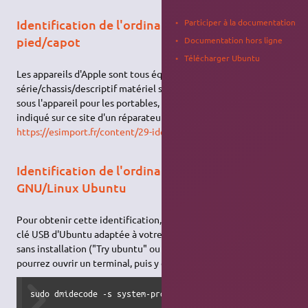
Participer à la documentation
Identification de l'ordinateur sous son
pied/capot
Documentation hors ligne
Télécharger Ubuntu
Les appareils d'Apple sont tous équipés d'une référence de
série/chassis/descriptif matériel sommaire située en général
sous l'appareil pour les portables, sous le pied des Imac comme
indiqué sur ce site d'un réparateur
https://esimport.fr/content/29-identifier-mac
.
Identification de l'ordinateur depuis
GNU/Linux Ubuntu
Pour obtenir cette identification, vous devez disposer d'une
clé
USB
d'Ubuntu adaptée à votre appareil. Après démarrage
sans installation ("Try ubuntu" ou "Essayer ubuntu") vous
pourrez ouvrir un terminal, puis y entrer la commande :
sudo dmidecode -s system-product-name