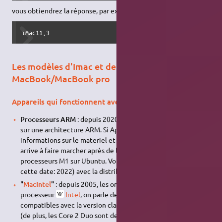
vous obtiendrez la réponse, par exemple :
iMac11,3
Les modèles d'Imac et de portables
MacBook/MacBook pro
Appareils qui fonctionnent avec GNU/Linux Ubuntu
Processeurs ARM
: depuis 2020, les ordinateurs Apple sont
sur une architecture ARM. Si Apple refuse de donner les
informations sur le materiel et ses drivers, la communauté
arrive à faire marcher après de longues manipulations les
processeurs M1 sur Ubuntu. Vous aurez plus de facilité (à
cette date: 2022) avec la distribution
Asahi Linux
.
"
MacIntel
"
: depuis 2005, les ordinateurs Apple ont un
processeur
Intel
, on parle de
MacIntel
. Ils sont
compatibles avec la version classique d'Ubuntu notée i386
(de plus, les Core 2 Duo sont des processeurs 64bit, il est