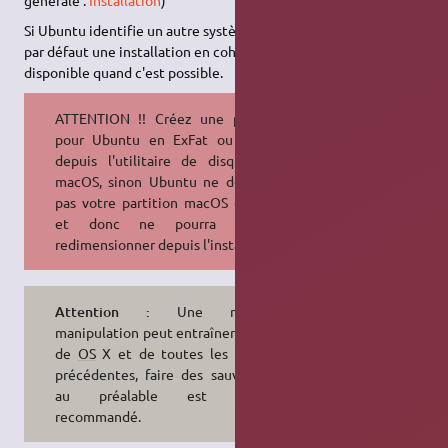
Si Ubuntu identifie un autre système d'exploitation, il propose
par défaut une installation en cohabitation en utilisant l'espace
disponible quand c'est possible.
ATTENTION !! Créez une partition
pour Ubuntu en ExFat ou en FAT
depuis l'utilitaire de disque sous
macOS, sinon Ubuntu ne détectera
pas votre partition macOS en APFS
et donc ne pourra pas le
redimensionner depuis l'installateur.
Attention :
Une mauvaise
manipulation peut entraîner la perte
de
OS
X et de toutes les données
précédentes, faire des sauvegardes
au préalable est toujours
recommandé.