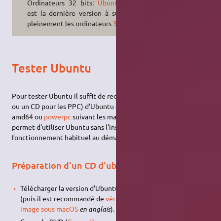
Ordinateurs 32 bits:
Ubuntu 18.04
est la dernière version à supporter
pleinement les ordinateurs
32 bits
.
Tester Ubuntu
Pour tester Ubuntu il suffit de redémarrer avec une Clé
USB
(
ou un CD pour les PPC) d'Ubuntu dans sa version Desktop
amd64 ou
powerpc
suivant les machines. Cette procédure
permet d'utiliser Ubuntu sans l'installer puis de revenir au
fonctionnement habituel au démarrage suivant.
Préparation d'un CD d'ubuntu
Télécharger la version d'Ubuntu voulue au format ISO x64
(puis il est recommandé de
vérifier la somme MD5 d'une
image sous macOS
en anglais
).