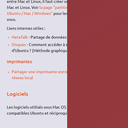
entre Mac et Linux, il faut créer une partition compatible avec
Mac et Linux. Voir
la page "partition d'échange de fichier entre
Ubuntu / Mac / Windows"
pour les solutions qui s'offrent à
vous.
Liens internes utiles :
NetaTalk
- Partage de données avec des machines Mac
OS
Disques
- Comment accéder à ses partitions Mac
OS
à partir
d'Ubuntu ? (Méthode graphique)
Imprimantes
Partager une imprimante entre Mac OS X et Ubuntu dans un
réseau local
Logiciels
Les logiciels utilisés sous Mac
OS
X ne sont naturellement pas
compatibles Ubuntu et réciproquement.