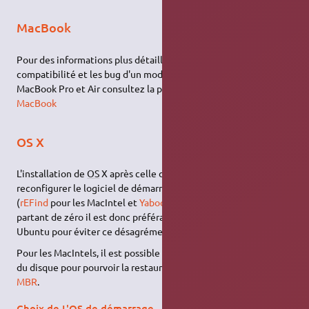
MacBook
Pour des informations plus détaillées sur l'installation, la
compatibilité et les bug d'un modèle particulier de MacBook,
MacBook Pro et Air consultez la page
Ubuntu et la famille
MacBook
OS X
L'installation de
OS
X après celle de Ubuntu impose de
reconfigurer le logiciel de démarrage après l'installation
(
rEFind
pour les MacIntel et
Yaboot
pour les PowerPC). En
partant de zéro il est donc préférable d'installer Mac
OS
avant
Ubuntu pour éviter ce désagrément.
Pour les MacIntels, il est possible de sauvegarder la partie
boot
du disque pour pourvoir la restaurer ensuite :
sauvegarder votre
MBR
.
Choix de L'OS de démarrage