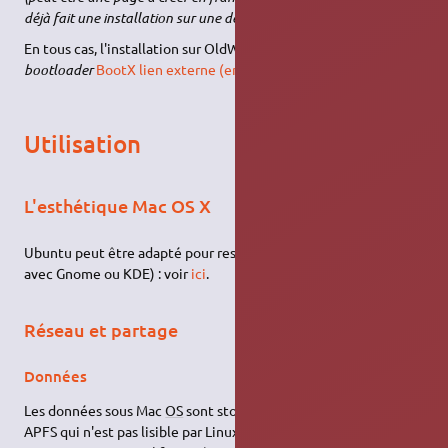
déjà fait une installation sur une de ces machines)
En tous cas, l'installation sur OldWorld Macs passe par le
bootloader
BootX
lien externe (en anglais)
.
Utilisation
L'esthétique Mac OS X
Ubuntu peut être adapté pour ressembler a MacOS (que ce soit
avec Gnome ou KDE) : voir
ici
.
Réseau et partage
Données
Les données sous Mac
OS
sont stockées dans des partitions
APFS qui n'est pas lisible par Linux. Pour partager des données