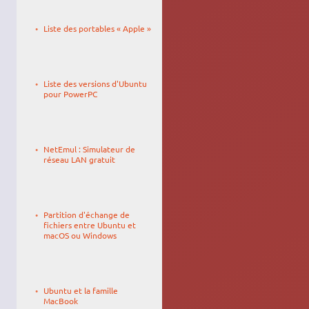
Le
_Enchained
19/06/2008,
Liste des portables « Apple »
11:06
Le
gagoune
18/02/2011,
Liste des versions d'Ubuntu
23:11
pour PowerPC
Le
summd5
13/03/2014,
NetEmul : Simulateur de
21:28
réseau LAN gratuit
Le
sangorys
29/01/2022,
Partition d'échange de
17:44
fichiers entre Ubuntu et
macOS ou Windows
Le
sivolc73
30/11/2016,
Ubuntu et la famille
01:46
MacBook