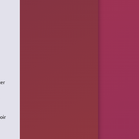
cer
n
é
oir