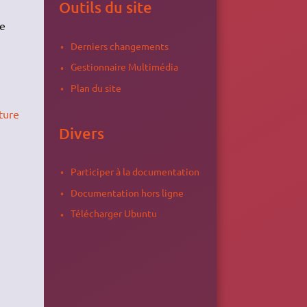
Outils du site
re
Derniers changements
Gestionnaire Multimédia
Plan du site
ature
Divers
Participer à la documentation
Documentation hors ligne
Télécharger Ubuntu