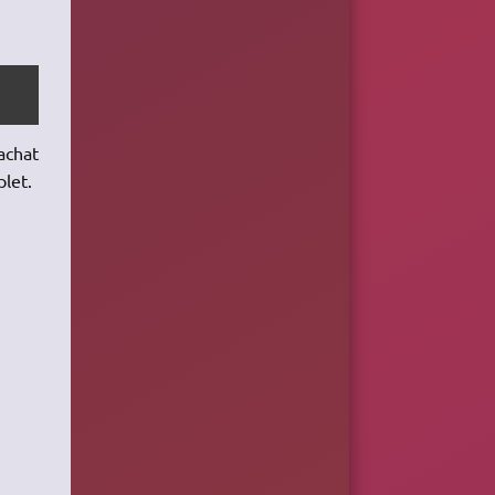
achat
plet.