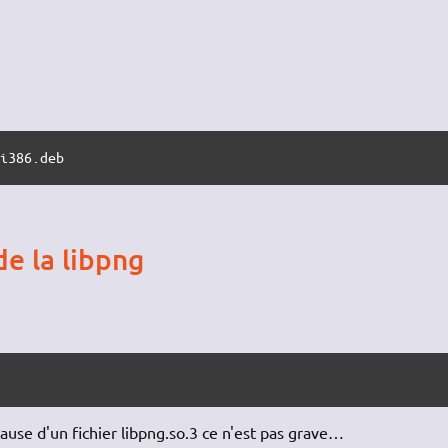
_i386.deb
de la libpng
use d'un fichier libpng.so.3 ce n'est pas grave…