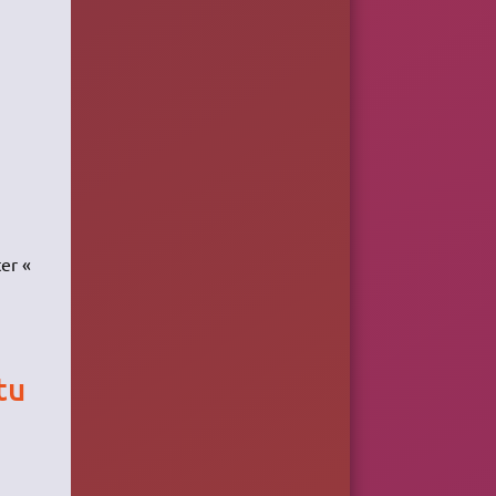
ter «
tu