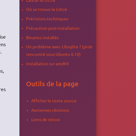
Où se trouve le Littré
Précisions techniques
Précaution post-installation
ise
Binaires installés
ens
Un problème avec Libsqlite ? (prob
.
rencontré sous Ubuntu 6.10)
installation sur amd64
s,
Outils de la page
res
Afficher le texte source
Anciennes révisions
Liens de retour