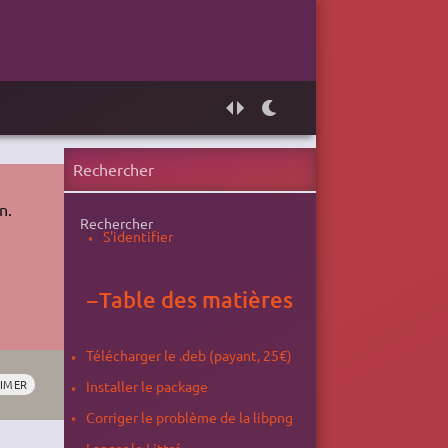
n.
Rechercher
S'identifier
−
Table des matières
Télécharger le .deb (payant, 25€)
RIMER
Installer le package
Corriger le problème de la libpng
Lancer le Littré