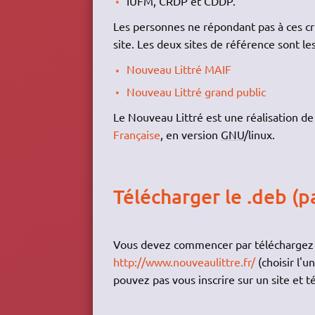
IUFM, CRDP et CDDP.
Les personnes ne répondant pas à ces cri
site. Les deux sites de référence sont les
Nouveau Littré MAIF
Nouveau Littré grand public
Le Nouveau Littré est une réalisation d
Française
, en version
GNU
/linux.
Télécharger le .deb (p
Vous devez commencer par téléchargez l
http://www.nouveaulittre.fr/
(choisir l'
pouvez pas vous inscrire sur un site et té