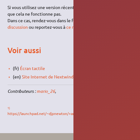
Si vous utilisez une version récente d'Ubuntu, il est probable
que cela ne fonctionne pas.
Dans ce cas, rendez-vous dans le forum où vous trouverez
cette
discussion
ou reportez-vous à
ce rapport de bug
.
Voir aussi
(fr)
Écran tactile
(en)
Site Internet de Nextwindow
Contributeurs :
mario_26
,
1)
https://launchpad.net/~djpnewton/+archive/xf86-input-nextwindow/