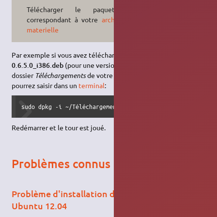
Télécharger le paquet
.deb
correspondant à votre
architecture
materielle
Par exemple si vous avez téléchargé le paquet
nwfermi-
0.6.5.0_i386.deb
(pour une version 32 bits donc) dans le
dossier
Téléchargements
de votre Dossier Personnel vous
pourrez saisir dans un
terminal
:
sudo dpkg -i ~/Téléchargements/nwfermi-0.6.5.0_i386.deb
Redémarrer et le tour est joué.
Problèmes connus
Problème d'installation de nwfermi après
Ubuntu 12.04