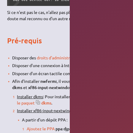
Si ce n'est pas le cas, n'allez pas plus loin: votre écran est sans
doute mal reconnu ou d'un autre modèle.
Pré-requis
Disposer des
droits d'administration
;
Disposer d'une connexion à Internet configurée et activée ;
Disposer d'un écran tactile compatible (voir plus haut) ;
Afin d'installer
nwfermi
, il vous faudra installer au préalable
dkms
et
xf86-input-nextwindow
.
Installer dkms
: Pour installer ce logiciel, il suffit d'
installer
le paquet
dkms
.
Installer xf86-input-nextwindow
:
A partir d'un dépôt PPA :
Ajoutez le PPA
ppa:djpnewton/xf86-input-