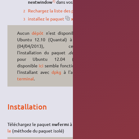
1)
nextwindow
dans vos sources de logiciels.
Rechargez la liste des paquets
.
installez le paquet
xf86-input-nextwindow
.
Aucun
dépôt
n'est disponible pour
Ubuntu 12.10 (Quantal) à ce jour
(04/04/2013), cependant
l'installation du paquet
.deb
prévu
pour Ubuntu 12.04 (Precise)
disponible
ici
semble fonctionner en
l'installant avec
dpkg
à l'aide d'un
terminal
.
Installation
Téléchargez le paquet
nwfermi
à
cette adresse
, puis
installez-
le
(méthode du paquet isolé)