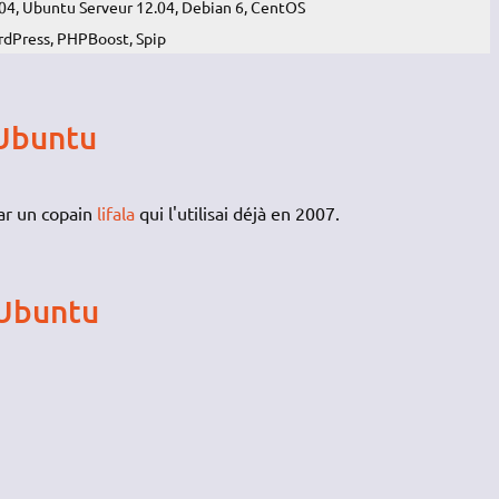
04, Ubuntu Serveur 12.04, Debian 6, CentOS
rdPress, PHPBoost, Spip
 Ubuntu
ar un copain
lifala
qui l'utilisai déjà en 2007.
 Ubuntu