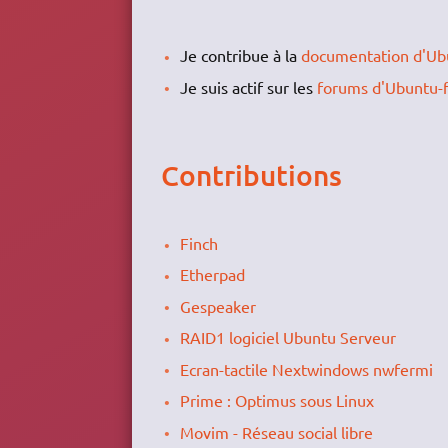
Je contribue à la
documentation d'Ub
Je suis actif sur les
forums d'Ubuntu-f
Contributions
Finch
Etherpad
Gespeaker
RAID1 logiciel Ubuntu Serveur
Ecran-tactile Nextwindows nwfermi
Prime : Optimus sous Linux
Movim - Réseau social libre