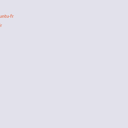
untu-fr
r