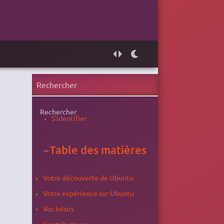
Rechercher
S'identifier
−
Table des matières
Votre découverte de Ubuntu
Votre expérience sur Ubuntu
Vos loisirs
Contributions