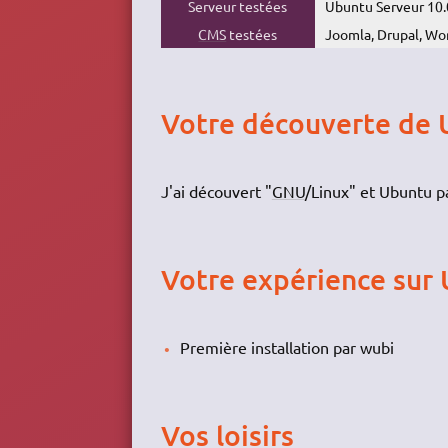
Serveur testées
Ubuntu Serveur 10.
CMS
testées
Joomla, Drupal, Wo
Votre découverte de
J'ai découvert "
GNU
/Linux" et Ubuntu p
Votre expérience sur
Première installation par wubi
Vos loisirs