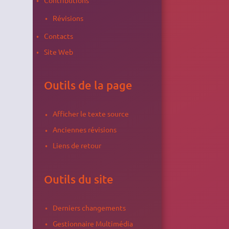
Révisions
Contacts
Site Web
Outils de la page
Afficher le texte source
Anciennes révisions
Liens de retour
Outils du site
Derniers changements
Gestionnaire Multimédia