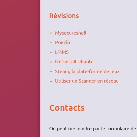
Révisions
Mysecureshell
Poezio
LMMS
NetInstall Ubuntu
Steam, la plate-forme de jeux
Utiliser un Scanner en réseau
Contacts
On peut me joindre par le formulaire de