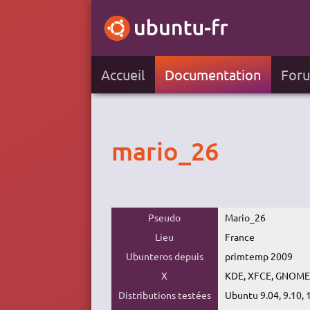
Accueil
Documentation
For
mario_26
Pseudo
Mario_26
Lieu
France
Ubunteros depuis
primtemp 2009
X
KDE, XFCE, GNOME
Distributions testées
Ubuntu 9.04, 9.10, 