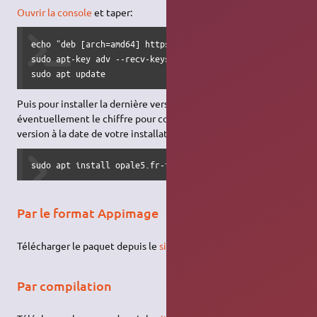
Ouvrir la console
et taper:
echo "deb [arch=amd64] https://deb.scenari.software stable
sudo apt-key adv --recv-keys --keyserver keyserver.ubuntu.
sudo apt update
Puis pour installer la dernière version en français (corriger
éventuellement le chiffre pour correspondre à la dernière
version à la date de votre installation) :
sudo apt install opale5.fr-fr 
Par le format Appimage
Télécharger le paquet depuis le
site officiel
et
l'installer
.
Par compilation