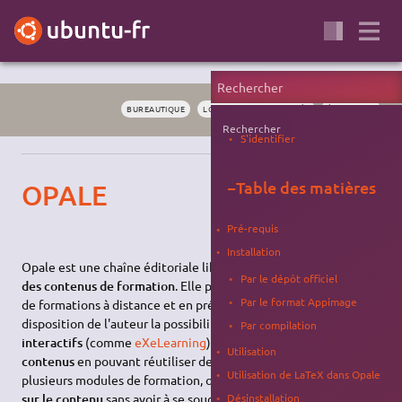
BUREAUTIQUE
LOGICIELS POUR LE LYCÉE
ÉDUCATION
Rechercher
S'identifier
−
Table des matières
OPALE
Pré-requis
Installation
Opale est une chaîne éditoriale libre permettant de
réaliser
Par le dépôt officiel
des contenus de formation
. Elle peut donc servir dans le cadre
Par le format Appimage
de formations à distance et en présentiel, mettant à
disposition de l'auteur la possibilité de créer des
exercices
Par compilation
interactifs
(comme
eXeLearning
), de
gérer efficacement ses
Utilisation
contenus
en pouvant réutiliser des unités de contenu dans
Utilisation de LaTeX dans Opale
plusieurs modules de formation, ou encore de
se concentrer
sur le contenu
sans avoir à se soucier de la mise en forme
Désinstallation