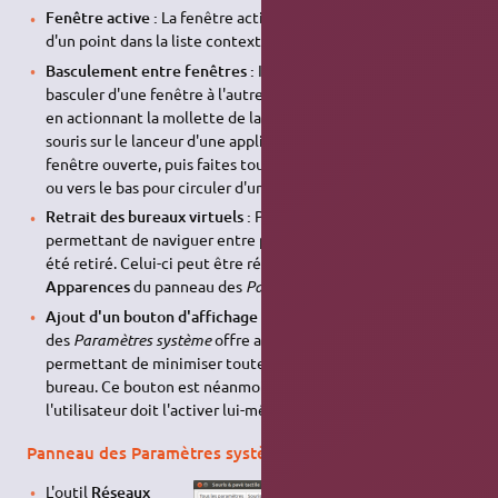
Fenêtre active :
La fenêtre active est désormais indiquée
d'un point dans la liste contextuelle d'un lanceur ;
Basculement entre fenêtres :
Il est désormais plus facile de
basculer d'une fenêtre à l'autre pour une même application
en actionnant la mollette de la souris. Placez le curseur de la
souris sur le lanceur d'une application ayant plus d'une
fenêtre ouverte, puis faites tourner la mollette vers le haut
ou vers le bas pour circuler d'une fenêtre à l'autre ;
Retrait des bureaux virtuels :
Par défaut, le lanceur spécial
permettant de naviguer entre plusieurs bureaux virtuels a
été retiré. Celui-ci peut être réactivé à l'aide de l'outil
Apparences
du panneau des
Paramètres système
;
Ajout d'un bouton d'affichage du bureau :
L'outil
Apparence
des
Paramètres système
offre aussi un nouveau bouton
permettant de minimiser toutes les fenêtres et afficher le
bureau. Ce bouton est néanmoins désactivé par défaut ;
l'utilisateur doit l'activer lui-même.
Panneau des Paramètres système
L'outil
Réseaux