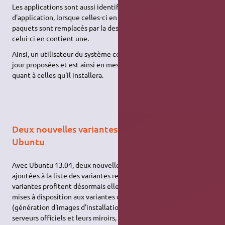
Les applications sont aussi identifiées par leur icône
d'application, lorsque celles-ci en ont une. Enfin, les noms des
paquets sont remplacés par la description du paquet, lorsque
celui-ci en contient une.
Ainsi, un utilisateur du système comprend mieux les mises à
jour proposées et est ainsi en mesure de faire un choix éclairé
quant à celles qu'il installera.
Deux nouvelles variantes s'ajoutent à la famille
Ubuntu
Avec Ubuntu 13.04, deux nouvelles variantes d'Ubuntu sont
ajoutées à la liste des variantes reconnues officiellement. Ces
variantes profitent désormais elles-aussi des infrastructures
mises à disposition aux variantes officielles par Canonical
(génération d'images d'installation et hébergement dans les
serveurs officiels et leurs miroirs, paquets logiciels dans les