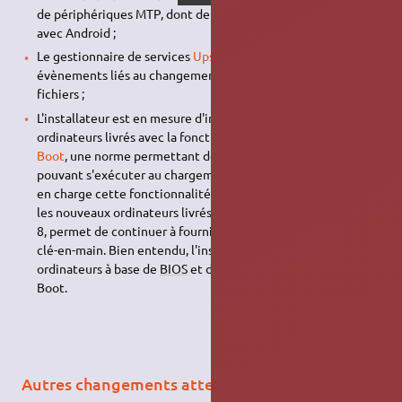
de périphériques MTP, dont de nombreux smartphones livrés
avec Android ;
Le gestionnaire de services
Upstart
1.8 gère désormais les
évènements liés au changements apportés aux systèmes de
fichiers ;
L'installateur est en mesure d'installer Ubuntu dans des
ordinateurs livrés avec la fonctionnalité
UEFI Secure
Boot
, une norme permettant de contrôler les logiciels
pouvant s'exécuter au chargement de l'ordinateur. Prendre
en charge cette fonctionnalité, activée par défaut dans tous
les nouveaux ordinateurs livrés avec Microsoft® Windows®
8, permet de continuer à fournir une expérience utilisateur
clé-en-main. Bien entendu, l'installateur gère toujours les
ordinateurs à base de
BIOS
et d'UEFI n'ayant pas Secure
Boot.
Autres changements attendus