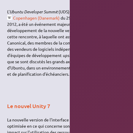
L'
Ubuntu Developer Summit
(UDS), qui s'est déroulé à
Copenhagen (Danemark)
du 29 octobre au 1er novembre
2012, a été un événement majeur du processus de
développement de la nouvelle version d'Ubuntu. C'est durant
cette rencontre, à laquelle ont assisté des ingénieurs de
Canonical, des membres de la communauté, des partenaires,
des vendeurs de logiciels indépendants, des membres
d'équipes de développement
upstream
et d'autres participants,
que se sont discutés les grands axes de développement
d'Ubuntu, dans un environnement tourné autour de discussions
et de planification d'échéanciers.
Le nouvel Unity 7
La nouvelle version de l'interface Unity a été énormément
optimisée en ce qui concerne son temps de réaction et son
impact sur l'utilisation des ressources système. Côté