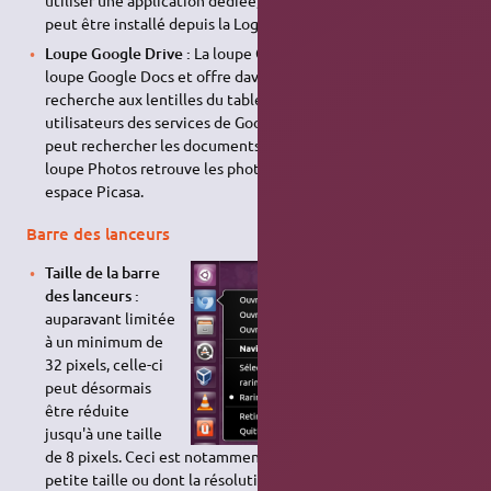
utiliser une application dédiée, le logiciel
friends-app
peut être installé depuis la Logithèque Ubuntu ;
Loupe Google Drive :
La loupe Google Drive remplace la
loupe Google Docs et offre davantage de sources de
recherche aux lentilles du tableau de bord pour les
utilisateurs des services de Google. Ainsi, la loupe Fichiers
peut rechercher les documents dans Google Drive et la
loupe Photos retrouve les photos de l'utilisateur dans son
espace Picasa.
Barre des lanceurs
Taille de la barre
des lanceurs :
auparavant limitée
à un minimum de
32 pixels, celle-ci
peut désormais
être réduite
jusqu'à une taille
de 8 pixels. Ceci est notamment d'intérêt pour les écrans de
petite taille ou dont la résolution est faible ;