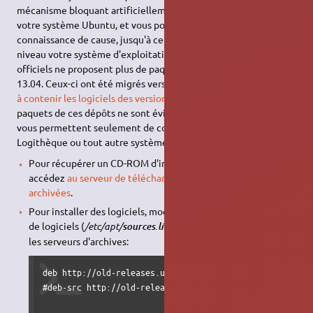
mécanisme bloquant artificiellement le fonctionnement de
votre système Ubuntu, et vous pouvez continuer à l'utiliser en
connaissance de cause, jusqu'à ce que vous décidiez à mettre à
niveau votre système d'exploitation. Notez que les dépôts
officiels ne proposent plus de paquets/logiciels pour Ubuntu
13.04. Ceux-ci ont été migrés vers
un dépôt d'archives, destinés
à contenir les logiciels des versions obsolètes d'Ubuntu
. Les
paquets de ces dépôts ne sont évidemment plus mis à jour; ils
vous permettent seulement de continuer à utiliser la
Logithèque ou tout autre système d'installation de logiciels.
Pour récupérer un CD-ROM d'installation d'Ubuntu 13.04,
accédez
au serveur de téléchargement des versions
archivées
.
Pour installer des logiciels, modifiez votre fichier de sources
de logiciels (
/etc/apt/
) afin de le faire pointer vers
sources.list
les serveurs d'archives:
deb http://old-releases.ubuntu.com/ubuntu/ raring main 
#deb-src http://old-releases.ubuntu.com/ubuntu/ raring 