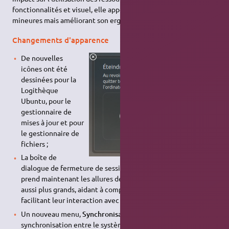
fonctionnalités et visuel, elle apporte quelques modifications
mineures mais améliorant son ergonomie et son esthétisme.
Changements d'apparence
De nouvelles
icônes ont été
dessinées pour la
Logithèque
Ubuntu, pour le
gestionnaire de
mises à jour et pour
le gestionnaire de
fichiers ;
La boîte de
dialogue de fermeture de session a été redessinée. Elle
prend maintenant les allures de Unity. Les boutons sont
aussi plus grands, aidant à comprendre leur effet et
facilitant leur interaction avec les écrans tactiles ;
Un nouveau menu,
Synchronisation
, affiche l'état de
synchronisation entre le système Ubuntu et les services de