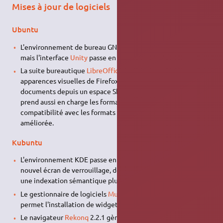
Mises à jour de logiciels
Ubuntu
L'environnement de bureau GNOME demeure en version 3.6,
mais l'interface
Unity
passe en version 7 ;
La suite bureautique
LibreOffice
4.0 prend en charge les
apparences visuelles de Firefox (Personas) et sait ouvrir les
documents depuis un espace SharePoint. Cette version
prend aussi en charge les formats Visio et Publisher, et la
compatibilité avec les formats Microsoft® Office® est
améliorée.
Kubuntu
L'environnement KDE passe en version 4.10, apportant un
nouvel écran de verrouillage, des nouvelles notifications et
une indexation sémantique plus rapide ;
Le gestionnaire de logiciels
Muon
passe à la version 2, qui
permet l'installation de widgets Plasma ;
Le navigateur
Rekonq
2.2.1 gère maintenant la correction