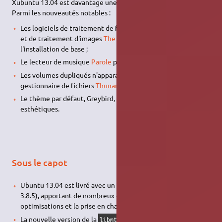
Xubuntu 13.04 est davantage une version de maintenance.
Parmi les nouveautés notables :
Les logiciels de traitement de feuilles de calculs
Gnumeric
et de traitement d'images
The GIMP
sont réintroduits dans
l'installation de base ;
Le lecteur de musique
Parole
passe en version 0.5.0 ;
Les volumes dupliqués n'apparaissent plus dans le
gestionnaire de fichiers
Thunar
;
Le thème par défaut, Greybird, a subi quelques mises à jour
esthétiques.
Sous le capot
Ubuntu 13.04 est livré avec un noyau Linux 3.8 (basé sur
3.8.5), apportant de nombreux correctifs de sécurité, des
optimisations et la prise en charge des cartes Ethernet Alx ;
La nouvelle version de la
prend en charge davantage
libmtp