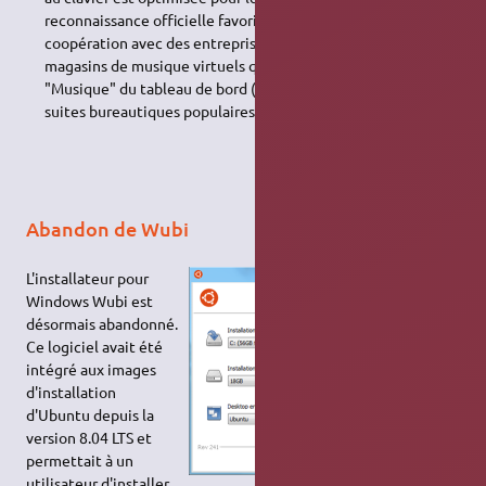
reconnaissance officielle favorisera entre autres la
coopération avec des entreprises chinoises, telles les
magasins de musique virtuels qui s'intègrent à la loupe
"Musique" du tableau de bord (Baidu Music) ou encore les
suites bureautiques populaires en Chine (WPS Office).
Abandon de Wubi
L'installateur pour
Windows Wubi est
désormais abandonné.
Ce logiciel avait été
intégré aux images
d'installation
d'Ubuntu depuis la
version 8.04 LTS et
permettait à un
utilisateur d'installer