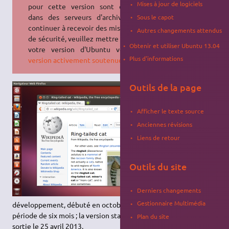
Mises à jour de logiciels
pour cette version sont déplacés
dans des serveurs d'archive. Pour
Sous le capot
continuer à recevoir des mises à jour
Autres changements attendus
de sécurité, veuillez mettre à niveau
Obtenir et utiliser Ubuntu 13.04
votre version d'Ubuntu vers
une
Plus d'informations
version activement soutenue
.
Outils de la page
Ubuntu 13.04
(nom de code
:
The Raring
Afficher le texte source
Ringtail
ou
Le
Anciennes révisions
Bassaris
Liens de retour
Trépignant
en
français) est
la dix-
Outils du site
huitième
version
Derniers changements
d'Ubuntu. Son
Gestionnaire Multimédia
développement, débuté en octobre 2012, s'échelonne sur une
période de six mois ; la version stable, finale d'Ubuntu 13.04 est
Plan du site
sortie le 25 avril 2013.