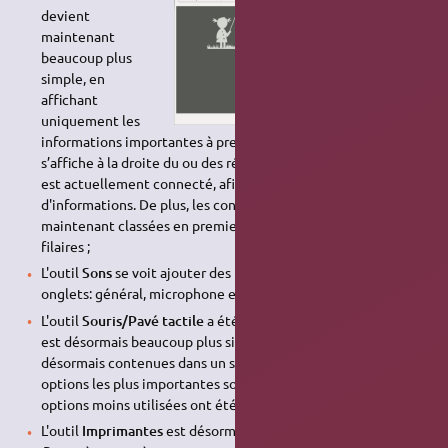
devient
maintenant
beaucoup plus
simple, en
affichant
uniquement les
informations importantes à première vue. Une petite flèche
s’affiche à la droite du ou des réseaux auxquels l'ordinateur
est actuellement connecté, afin d'en obtenir plus
d'informations. De plus, les connexions sans fil sont
maintenant classées en premier, au dessus des connexions
filaires ;
L'outil
Sons
se voit ajouter des boutons ON/OFF dans divers
onglets: général, microphone et alertes ;
L'outil
Souris/Pavé tactile
a été complètement retravaillé. Il
est désormais beaucoup plus simple, les options étant
désormais contenues dans un seul onglet, car seules les
options les plus importantes sont présentes. Les autres
options moins utilisées ont été retirées ;
L'outil
Imprimantes
est désormais intégré dans les