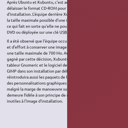
Après Ubuntu et Kubuntu, c'est au tour de Xubuntu de
délaisser le format CD-ROM pour livrer ses images
d'installation. L'équipe derrière Xubuntu a décidé d'augmenter
la taille maximale possible d'une image ISO de Xubuntu à 1 Go,
ce qui fait en sorte qu'elle ne pourra être gravée que sur un
DVD ou déployée sur une clé
USB
.
Il a été observé que l'équipe occupait beaucoup trop de temps
et d'effort à conserver une image d'installation en accord avec
une taille maximale de 700 Mo. Avec l'espace supplémentaire
gagné par cette décision, Xubuntu contient à nouveau le
tableur Gnumeric et le logiciel de traitement d'images The
GIMP dans son installation par défaut. Le média d'installation
réintroduira aussi les paquets de langues les plus populaires et
des personnalisations graphiques supplémentaires. Néanmoins,
malgré la marge de manoeuvre supplémentaire, l'équipe
demeure fidèle à son principe de ne pas ajouter d'éléments
inutiles à l'image d'installation.