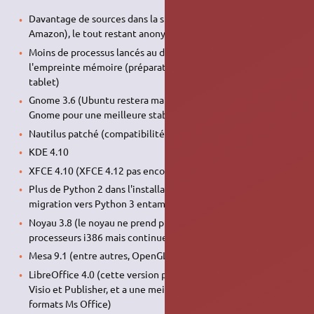
Davantage de sources dans la shopping-lens (pas que
Amazon), le tout restant anonymisé par Canonical
Moins de processus lancés au démarrage, réduction de
l'empreinte mémoire (préparatifs pour Ubuntu-phone et
tablet)
Gnome 3.6 (Ubuntu restera maintenant sur la version N-1 de
Gnome pour une meilleure stabilité)
Nautilus patché (compatibilité avec Unity)
KDE 4.10
XFCE 4.10 (XFCE 4.12 pas encore annoncé)
Plus de Python 2 dans l'installation par défaut (suite de la
migration vers Python 3 entamée dans Quantal)
Noyau 3.8 (le noyau ne prend plus en charge les vieux
processeurs i386 mais continue encore le support pour i486)
Mesa 9.1 (entre autres, OpenGL ES 3 pour CG Intel)
LibreOffice 4.0 (cette version prend en charge les formats
Visio et Publisher, et a une meilleure compatibilité avec les
formats Ms Office)