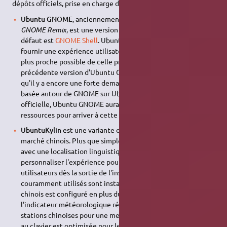
dépôts officiels, prise en charge dans Launchpad…).
Ubuntu GNOME
, anciennement connu en tant que
Ubuntu
GNOME Remix
, est une version d'Ubuntu dont l'interface par
défaut est
GNOME Shell
. Ubuntu GNOME a pour objectif de
fournir une expérience utilisateur sur postes de travail la
plus proche possible de celle prévue par le projet GNOME. La
précédente version d'Ubuntu GNOME Remix a démontré
qu'il y a encore une forte demande d'une pure expérience
basée autour de GNOME sur Ubuntu. Avec la reconnaissance
officielle, Ubuntu GNOME aura maintenant davantage de
ressources pour arriver à cette fin.
UbuntuKylin
est une variante officielle à destination du
marché chinois. Plus que simplement une variante d'Ubuntu
avec une localisation linguistique chinoise, il s'agit ici de
personnaliser l'expérience pour bien refléter les besoins des
utilisateurs dès la sortie de l'installation. Des logiciels
couramment utilisés sont installés par défaut, un calendrier
chinois est configuré en plus du calendrier grégorien,
l'indicateur météorologique récupère les données météo de
stations chinoises pour une meilleure précision et la saisie
au clavier est optimisée pour les claviers chinois. La