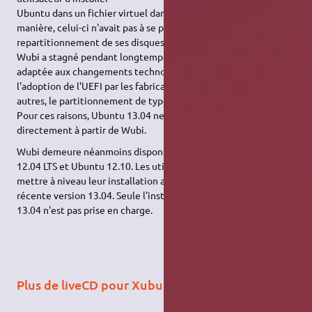
Ubuntu dans un fichier virtuel dans Windows. De cette
manière, celui-ci n'avait pas à se préoccuper d'un quelconque
repartitionnement de ses disques durs. Le développement de
Wubi a stagné pendant longtemps. L'application n'a plus été
adaptée aux changements technologiques provoqués par
l'adoption de l'UEFI par les fabricants d'ordinateurs (entre
autres, le partitionnement de type GPT pour les disques durs).
Pour ces raisons, Ubuntu 13.04 ne pourra pas être installé
directement à partir de Wubi.
Wubi demeure néanmoins disponible pour installer Ubuntu
12.04 LTS et Ubuntu 12.10. Les utilisateurs de Wubi peuvent
mettre à niveau leur installation actuelle d'Ubuntu vers la plus
récente version 13.04. Seule l'installation directe d'une version
13.04 n'est pas prise en charge.
Plus de liveCD pour Xubuntu