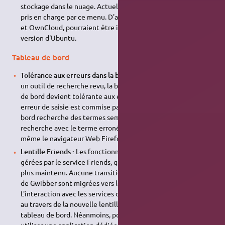
stockage dans le nuage. Actuellement, seul Ubuntu One est
pris en charge par ce menu. D'autres services, tels DropBox
et OwnCloud, pourraient être intégrés dans une future
version d'Ubuntu.
Tableau de bord
Tolérance aux erreurs dans la barre de recherche :
Grâce à
un outil de recherche revu, la barre de recherche du tableau
de bord devient tolérante aux erreurs de frappe. Lorsqu'une
erreur de saisie est commise par l'utilisateur, le tableau de
bord recherche des termes semblables. Par exemple, une
recherche avec le terme erroné «
fierfxo
» trouve quand
même le navigateur Web Firefox ;
Lentille Friends :
Les fonctionnalités sociales sont désormais
gérées par le service Friends, qui remplace Gwibber qui n'est
plus maintenu. Aucune transition n'est requise : vos données
de Gwibber sont migrées vers le service Friends.
L'interaction avec les services de réseaux sociaux s'effectue
au travers de la nouvelle lentille Friends, visible dans le
tableau de bord. Néanmoins, pour ceux qui préféreraient