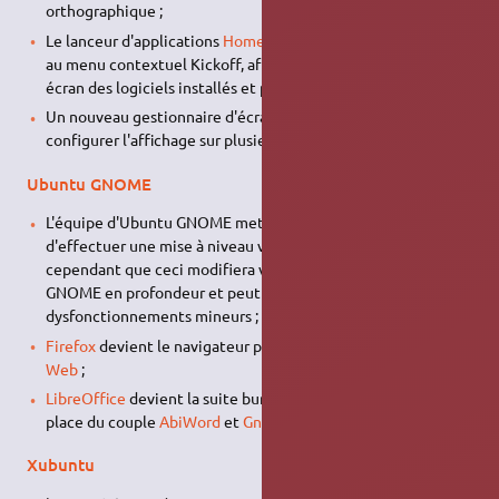
orthographique ;
Le lanceur d'applications
Homerun
devient une alternative
au menu contextuel Kickoff, afin d'avoir une vue en plein
écran des logiciels installés et pouvant être exécutés ;
Un nouveau gestionnaire d'écrans permet de facilement
configurer l'affichage sur plusieurs moniteurs ;
Ubuntu GNOME
L'équipe d'Ubuntu GNOME met à disposition un PPA afin
d'effectuer une mise à niveau vers GNOME 3.8. Notez
cependant que ceci modifiera votre système Ubuntu
GNOME en profondeur et peut causer quelques
dysfonctionnements mineurs ;
Firefox
devient le navigateur par défaut, remplaçant
GNOME
Web
;
LibreOffice
devient la suite bureautique par défaut, à la
place du couple
AbiWord
et
Gnumeric
.
Xubuntu