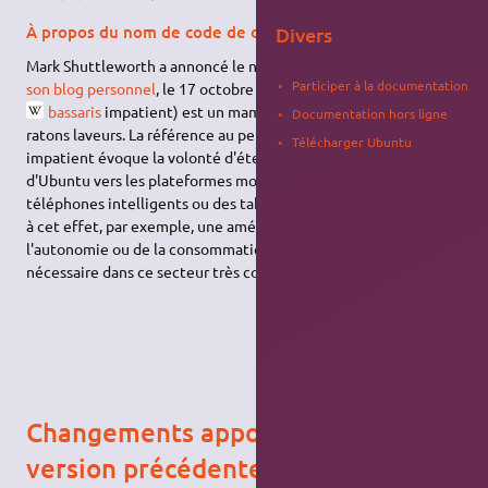
À propos du nom de code de développement
Divers
Mark Shuttleworth a annoncé le nom de code dans
un billet de
Participer à la documentation
son blog personnel
, le 17 octobre 2012.
The Raring Ringtail
(le
bassaris
impatient) est un mammifère de la famille des
Documentation hors ligne
ratons laveurs. La référence au petit animal, mince, agile et
Télécharger Ubuntu
impatient évoque la volonté d'étendre le développement
d'Ubuntu vers les plateformes mobiles, que ce soient des
téléphones intelligents ou des tablettes tactiles. On constate
à cet effet, par exemple, une amélioration de la gestion de
l'autonomie ou de la consommation mémoire et la course
nécessaire dans ce secteur très concurrentiel.
Changements apportés depuis la
version précédente