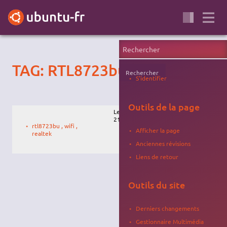
TAG: RTL8723bu
Rechercher
S'identifier
Outils de la page
Le 24/10/2017,
Toobuntu
21:33
rtl8723bu , wifi ,
Afficher la page
realtek
Anciennes révisions
Liens de retour
Outils du site
Derniers changements
Gestionnaire Multimédia