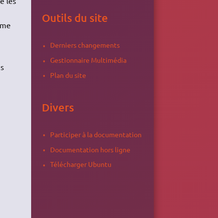
é les
Outils du site
mme
Derniers changements
Gestionnaire Multimédia
es
Plan du site
Divers
Participer à la documentation
Documentation hors ligne
Télécharger Ubuntu