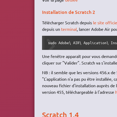
Installation de Scratch 2
Télécharger Scratch depuis
le site officie
depuis un
terminal
, lancer Adobe Air pou
sudo Adobe\ AIR\ Application\ In
Une fenêtre apparaît pour vous demander 
cliquer sur "Valider". Scratch va s'inst
NB : il semble que les versions 456.x de
"L'application n'a pas pu être installée, 
nouveau fichier d'installation auprès de l
version 455, téléchargeable à l'adresse
h
Scratch 1.4