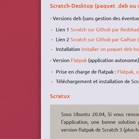
Scratch-Desktop (paquet .deb ou v
- Versions deb (sans gestion des éventu
Lien 1
Scratch sur Github par Redsha
Lien 2
Scratch sur Github par Gaëtan L
Installation
installer un paquet deb h
- Version
Flatpak
(application autonome)
Prise en charge de flatpak :
Flatpak, 
Téléchargement et installation de Scr
Scratux
Sous Ubuntu 20.04, Si vous rencon
l'application, une bonne solution
version flatpak de Scratch 3 (plus-h