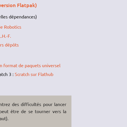
ersion Flatpak)
elles dépendances)
de Robotics
.H.-F.
ors dépôts
un format de paquets universel
atch 3 :
Scratch sur Flathub
trez des difficultés pour lancer
 peut être de se tourner vers la
aut).