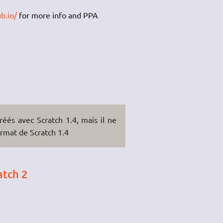
b.io/
for more info and PPA
créés avec Scratch 1.4, mais il ne
ormat de Scratch 1.4
atch 2