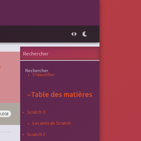
s
Rechercher
S'identifier
−
Table des matières
Scratch 3
LLEGE
Les amis de Scratch
Scratch 2