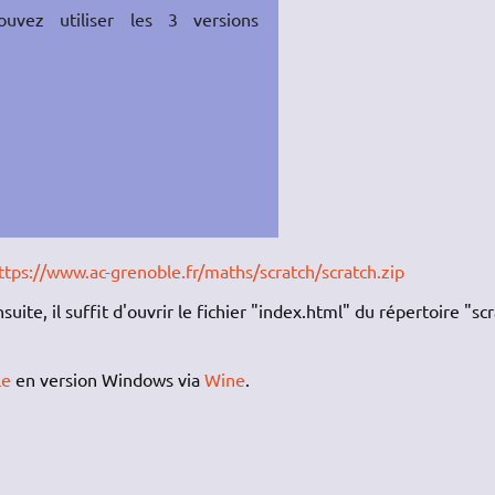
uvez utiliser les 3 versions
ttps://www.ac-grenoble.fr/maths/scratch/scratch.zip
suite, il suffit d'ouvrir le fichier "index.html" du répertoire "sc
le
en version Windows via
Wine
.