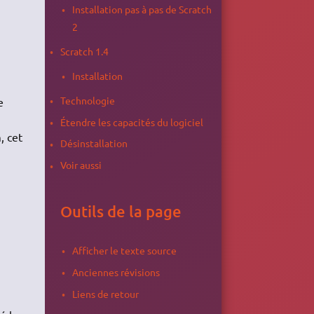
Installation pas à pas de Scratch
2
Scratch 1.4
Installation
Technologie
e
Étendre les capacités du logiciel
, cet
Désinstallation
Voir aussi
Outils de la page
Afficher le texte source
Anciennes révisions
Liens de retour