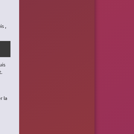
is ,
uis
t.
r la