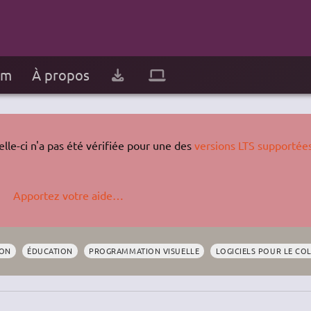
um
À propos
lle-ci n'a pas été vérifiée pour une des
versions LTS supportée
Apportez votre aide…
ON
ÉDUCATION
PROGRAMMATION VISUELLE
LOGICIELS POUR LE CO