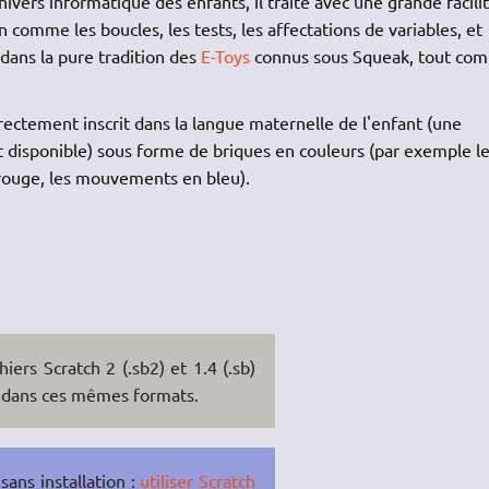
vers informatique des enfants, il traite avec une grande facilit
comme les boucles, les tests, les affectations de variables, et
 dans la pure tradition des
E-Toys
connus sous Squeak, tout co
irectement inscrit dans la langue maternelle de l'enfant (une
 disponible) sous forme de briques en couleurs (par exemple l
 rouge, les mouvements en bleu).
iers Scratch 2 (.sb2) et 1.4 (.sb)
on dans ces mêmes formats.
sans installation :
utiliser Scratch