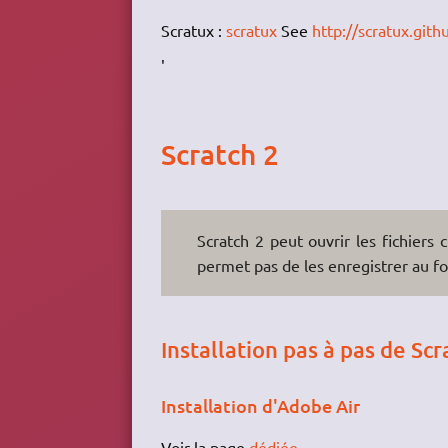
Scratux :
scratux
See
http://scratux.githu
'
Scratch 2
Scratch 2 peut ouvrir les fichiers 
permet pas de les enregistrer au f
Installation pas à pas de Scr
Installation d'Adobe Air
Voir la page
dédiée