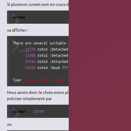
Si plusieurs
screen
sont en cours d'exécution, voilà ce que
screen
-r
va afficher :
There are several suitable screens on: 

13379
.toto1 
(
Detached
)
13308
.toto2 
(
Detached
)
13334
.toto3 
(
Attached
)
13356
.toto4 
(
Dead ???
)
Type 
"screen [-d] -r [pid.]tty.host"
 to resume one of the
Nous avons donc le choix entre plusieurs
screen
que l'on va
préciser simplement par
screen
-r
13379
ou