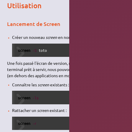
Utilisation
Lancement de Screen
Créer un nouveau
screen
en nommant la session :
screen
-S
 toto
Une fois passé l'écran de version, nous avons devant nous un
terminal prêt à servir, nous pouvons l'utiliser comme d'habitude
(en dehors des applications en mode graphique).
Connaître les
screen
existants :
screen
-ls
Rattacher un
screen
existant :
screen
-r