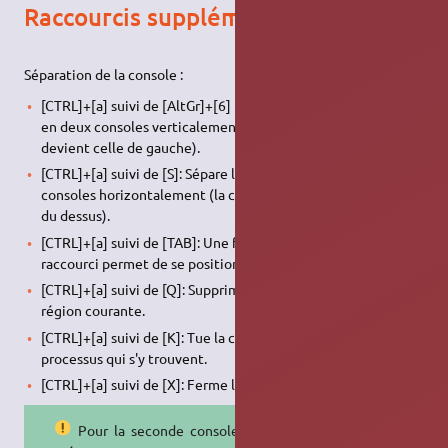
Raccourcis supplémentaires
Séparation de la console :
[CTRL]+[a] suivi de [AltGr]+[6] (|): Sépare la console courante
en deux consoles verticalement (la console courante
devient celle de gauche).
[CTRL]+[a] suivi de [S]: Sépare la console courante en deux
consoles horizontalement (la console courante devient celle
du dessus).
[CTRL]+[a] suivi de [TAB]: Une fois la console séparée, ce
raccourci permet de se positionner sur la console suivante.
[CTRL]+[a] suivi de [Q]: Supprime toutes les régions, sauf la
région courante.
[CTRL]+[a] suivi de [K]: Tue la console courante ainsi que les
processus qui s'y trouvent.
[CTRL]+[a] suivi de [X]: Ferme la région courante.
Pour la seconde console, il faut