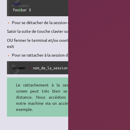
test
foo
@
bar $
Pour se détacher de la session du
screen
:
Saisir la suite de touche clavier suivante : [CTRL]+[a] suivi de [d]
OU fermer le terminal et/ou ouvrir un autre terminal OU tapez
exit
Pour se rattacher à la session du
screen
:
screen
-r
 nom_de_la_session
Le rattachement à la session du
screen
peut très bien se faire à
distance. Nous accédons alors à
notre machine via un accès
ssh
par
exemple.