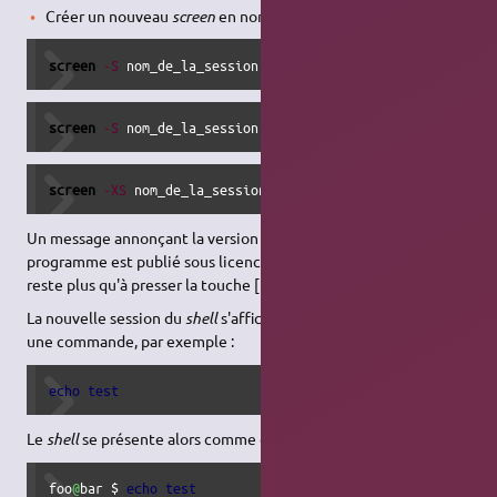
Créer un nouveau
screen
en nommant la session :
screen
-S
 nom_de_la_session
screen
-S
 nom_de_la_session 
-dm
sleep
10
screen
-XS
 nom_de_la_session quit
Un message annonçant la version utilisée et indiquant que ce
programme est publié sous licence
GPL
s'affiche à l'écran. Il ne
reste plus qu'à presser la touche [ESPACE].
La nouvelle session du
shell
s'affiche et attend qu'on saisisse
une commande, par exemple :
echo
test
Le
shell
se présente alors comme ça :
foo
@
bar $ 
echo
test