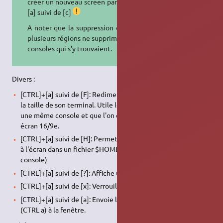
créer un nouveau screen par [CTRL]+
[a] suivi de [c]
A noter que la suppression d'une ou
plusieurs régions ne supprime pas les
consoles qui s'y trouvaient.
Divers :
[CTRL]+[a] suivi de [F]: Redimensionnement de la fenêtre à
la taille de son terminal. Utile lorsque l'on est plusieurs sur
une même console et que l'on enrage de ne pas avoir un
écran 16/9e.
[CTRL]+[a] suivi de [H]: Permet de logguer tout ce qui passe
à l'écran dans un fichier $HOME/screenlog.XX (XX : no de la
console)
[CTRL]+[a] suivi de [?]: Affiche une petite aide
[CTRL]+[a] suivi de [x]: Verrouille la session
[CTRL]+[a] suivi de [a]: Envoie le caractère de commande
(CTRL a) à la fenêtre.