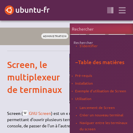
ADMINISTRATION
SYSTÈME
CONSOLE
TERMINAL
Rechercher
S'identifier
−
Table des matières
Screen, le
multiplexeur
Pré-requis
Installation
de terminaux
Exemple d'utilisation de Screen
Utilisation
Lancement de Screen
Screen
(
GNU Screen
) est un « multiplexeur de terminaux »
Créer un nouveau terminal
permettant d'ouvrir plusieurs terminaux dans une même
Naviguer entre les terminaux
console, de passer de l'un à l'autre et de les récupérer plus tard.
du screen