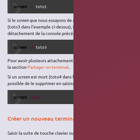
screen
-r
 toto1
Si le
screen
que nous essayons de rattacher n'a pas été détaché
(toto3 dans l'exemple ci-dessus), il est possible de forcer son
détachement de la console précédente :
screen
-d
 toto3
Pour avoir plusieurs attachements simultanés (option "-x"), voir
la section
Partager un terminal
.
Si un
screen
est mort (toto4 dans l'exemple ci-dessus), il est
possible de le supprimer en saisissant la commande
screen
-wipe
Créer un nouveau terminal
Saisir la suite de touche clavier suivante : [CTRL]+[a] suivi de [c]