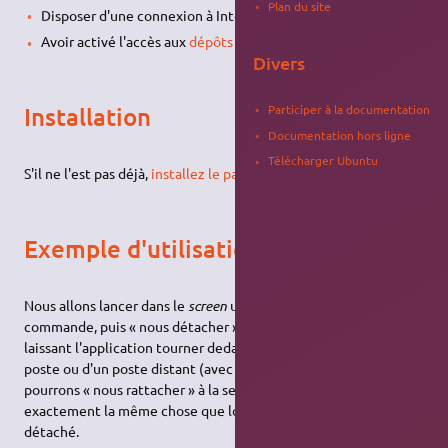
Plan du site
Disposer d'une connexion à Internet configurée et activée ;
Avoir activé l'accès aux
dépôts Universe et Multiverse
Divers
Installation
Participer à la documentation
Documentation hors ligne
Télécharger Ubuntu
S'il ne l'est pas déjà,
installez le paquet
screen
Exemple d'utilisation de Screen
Nous allons lancer dans le
screen
une application en ligne de
commande, puis « nous détacher » de la session du
screen
en
laissant l'application tourner dedans. Ensuite, à partir du même
poste ou d'un poste distant (avec
ssh
par exemple) nous
pourrons « nous rattacher » à la session du
screen
et récupérer
exactement la même chose que lorsque nous nous étions
détaché.