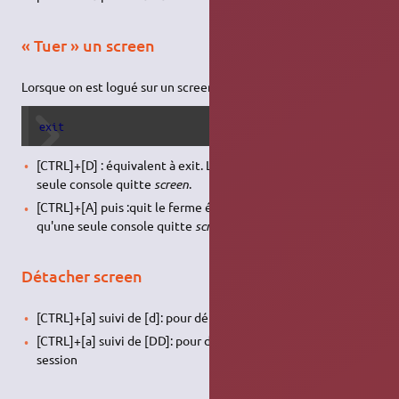
« Tuer » un screen
Lorsque on est logué sur un screen, pour le « tuer » (kill) :
exit
[CTRL]+[D] : équivalent à exit. Lorsqu’il n’y a plus qu’une
seule console quitte
screen
.
[CTRL]+[A] puis :quit le ferme également. Lorsqu'il n'y a plus
qu'une seule console quitte
screen
.
Détacher screen
[CTRL]+[a] suivi de [d]: pour détacher
screen
[CTRL]+[a] suivi de [DD]: pour détacher
screen
et fermer la
session