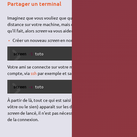
Partager un terminal
Imaginez que vous vouliez que quelqu'un fasse quelque chose à
distance sur votre machine, mais que vous souhaiteriez voir ce
qu'il fait, alors
screen
va vous aider :)
Créer un nouveau
screen
en nommant la session :
screen
-S
 toto
Votre ami se connecte sur votre machine avec le même
compte, via
ssh
par exemple et saisit la commande suivante :
screen
-x
 toto
À partir de là, tout ce qui est saisi dans un des 2 terminaux (le
vôtre ou le sien) apparaît sur les deux. Si il n'y a qu'un seul
screen
de lancé, il n'est pas nécessaire de préciser son nom lors
de la connexion.