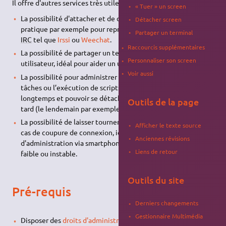
Il offre d'autres services très utiles comme :
« Tuer » un screen
La possibilité d'attacher et de détacher une session,
Détacher screen
pratique par exemple pour reprendre la main sur un client
Partager un terminal
IRC
tel que
Irssi
ou
Weechat
.
Raccourcis supplémentaires
La possibilité de partager un terminal avec un autre
Personnaliser son screen
utilisateur, idéal pour aider un utilisateur distant.
Voir aussi
La possibilité pour administrer un serveur, de lancer des
tâches ou l’exécution de scripts qui peuvent durer
longtemps et pouvoir se détacher puis se reconnecter plus
Outils de la page
tard (le lendemain par exemple).
La possibilité de laisser tourner une commande ssh même en
Afficher le texte source
cas de coupure de connexion, idéal pour des opérations
Anciennes révisions
d'administration via smartphone quand le réseau mobile est
Liens de retour
faible ou instable.
Outils du site
Pré-requis
Derniers changements
Gestionnaire Multimédia
Disposer des
droits d'administration
;