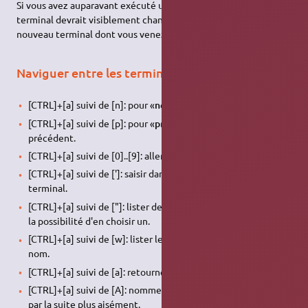
Si vous avez auparavant exécuté une commande, le contenu du
terminal devrait visiblement changer : vous êtes dans le
nouveau terminal dont vous venez de demander la création.
Naviguer entre les terminaux du screen
[CTRL]+[a] suivi de [n]: pour «
n
ext», aller au terminal suivant.
[CTRL]+[a] suivi de [p]: pour «
p
revious», aller au terminal
précédent.
[CTRL]+[a] suivi de [0]..[9]: aller au terminal
n
.
[CTRL]+[a] suivi de [']: saisir dans le prompt le numéro du
terminal.
[CTRL]+[a] suivi de ["]: lister des différents terminaux, avec
la possibilité d'en choisir un.
[CTRL]+[a] suivi de [w]: lister les terminaux actuels avec leur
nom.
[CTRL]+[a] suivi de [a]: retourner au terminal d'où l'on vient.
[CTRL]+[a] suivi de [A]: nommer les terminaux et s'y rendre
par la suite plus aisément.