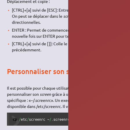
Déplacement et copie :
[CTRL]+[a] suivi de [ESC]: Entre en mode copie/scrollback.
On peut se déplacer dans le
screen
avec les flèches
directionnelles.
ENTER : Permet de commencer une sélection. Appuyer une
nouvelle fois sur ENTER pour terminer la sélection.
[CTRL]+[a] suivi de []]: Colle le contenu sélectionné
précédemment.
Personnaliser son screen
Il est possible pour chaque utilisateur du système de
personnaliser son
screen
grâce à un fichier de configuration
spécifique : «~/.screenrc». Un exemple d'un tel fichier est
disponible dans /etc/screenrc. Il vous suffit de faire :
cp
/
etc
/
screenrc ~
/
.screenrc