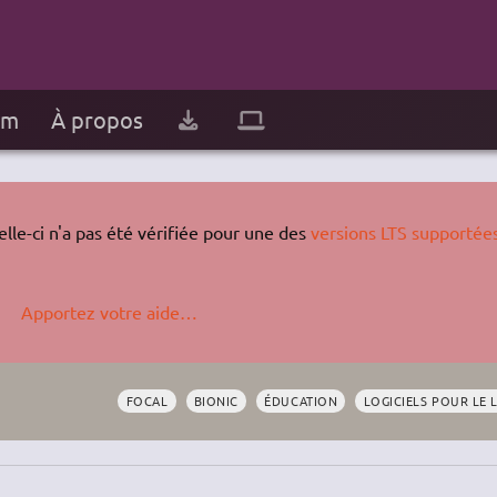
um
À propos
lle-ci n'a pas été vérifiée pour une des
versions LTS supportée
Apportez votre aide…
FOCAL
BIONIC
ÉDUCATION
LOGICIELS POUR LE 