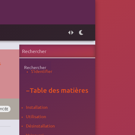
s
Rechercher
S'identifier
−
Table des matières
Installation
LYCÉE
Utilisation
Désinstallation
Voir aussi