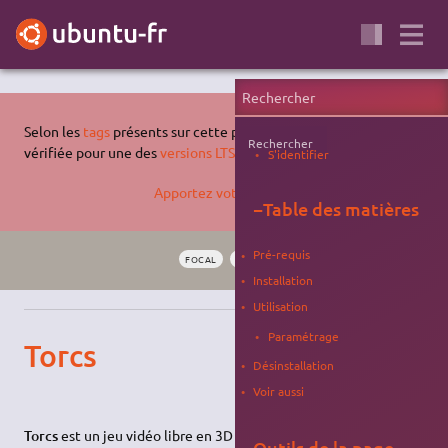
Selon les
tags
présents sur cette page, celle-ci n'a pas été
Rechercher
vérifiée pour une des
versions LTS supportées d'Ubuntu
.
S'identifier
Apportez votre aide…
−
Table des matières
Pré-requis
FOCAL
BIONIC
XENIAL
JEU
COURSE
Installation
Utilisation
Paramétrage
Torcs
Désinstallation
Voir aussi
Torcs
est un jeu vidéo libre en 3D qui permet de se retrouver
Outils de la page