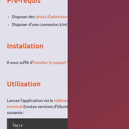
Pré-requis
Disposer des
droits d'administration
.
Disposer d'une connexion à Internet configurée et activée.
Installation
Il vous suffit d'
installer le paquet
torcs
.
Utilisation
Lancez l'application via le
tableau de bord
(Unity) ou via le
terminal
(toutes versions d'Ubuntu) avec la
commande
suivante :
torcs