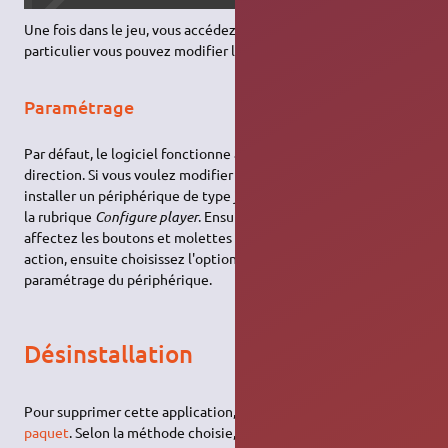
Une fois dans le jeu, vous accédez à l'aide en tapant F1, et en
particulier vous pouvez modifier le mode de vue en tapant F2.
Paramétrage
Par défaut, le logiciel fonctionne au clavier avec les flèches de
direction. Si vous voulez modifier les touches clavier ou
installer un périphérique de type joystick ou volant, allez dans
la rubrique
Configure player
. Ensuite choisissez
Controls
,
affectez les boutons et molettes de votre périphérique à une
action, ensuite choisissez l'option
Calibrate
pour finir le
paramétrage du périphérique.
Désinstallation
Pour supprimer cette application, il suffit de
supprimer son
paquet
. Selon la méthode choisie, la configuration globale de