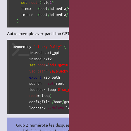
set
root
=
(
hd0,
1
)
    linux   
/
boot
/
hd-media
/
vmlinuz 
root
=
/
dev
/
ram0 
ramdisk
    initrd  
/
boot
/
hd-media
/
initrd.gz

}
Autre exemple avec partition GPT contenant plusieurs ISO.
menuentry 
"plucky Daily"
{
        insmod part_gpt

	insmod ext2

set
root
=
'hd0,gpt18'
iso_path
=
"/a/plucky-desktop-amd64.iso"
export
 iso_path

	search 
--set
=root 
--file
$iso_path
	loopback loop 
$iso_path
root
=
(
loop
)
	configfile 
/
boot
/
grub
/
loopback.cfg

	loopback 
--delete
 loop
}
Grub 2 numérote les disques à partir