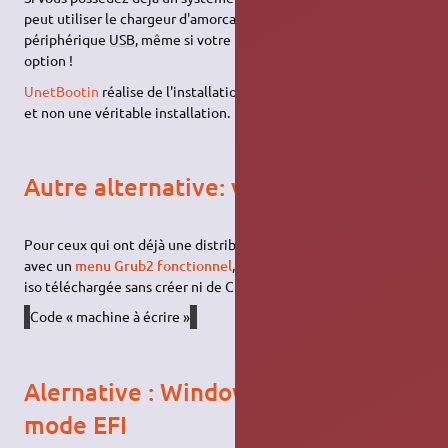
peut utiliser le chargeur d'amorcage
plop
pour amorcer un
périphérique
USB
, même si votre Bios ne supporte pas cette
option !
UnetBootin
réalise de l'installation bootable sur partition fat32
et non une véritable installation.
Autre alternative: via GRUB2
Pour ceux qui ont déjà une distribution Linux sur leur machine
avec un
menu Grub2 fonctionnel
, vous pouvez lancer l'image
iso téléchargée sans créer ni de CD ni de clé
USB
⇒
tutoriel
.
Code « machine à écrire »
Alernative : Windows installé en
mode EFI