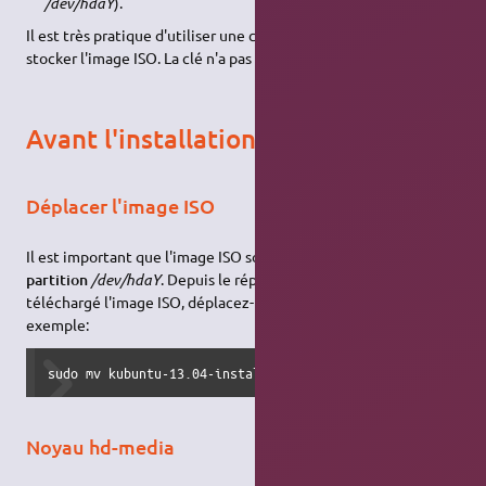
/dev/hdaY
).
Il est très pratique d'utiliser une clé
USB
(
/dev/sdxy
) pour
stocker l'image ISO. La clé n'a pas besoin d'être bootable.
Avant l'installation
Déplacer l'image ISO
Il est important que l'image ISO soit
à la racine de votre
partition
/dev/hdaY
. Depuis le répertoire où vous avez
téléchargé l'image ISO, déplacez-la avec la commande
mv
, par
exemple:
sudo mv kubuntu-13.04-install-i386.iso /
Noyau hd-media