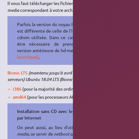
Il vous faut télécharger les fichiers
et
hd-
vmlinuz
initrd.gz
media
correspondant à votre architecture :
Parfois la version du noyau hd-media
est différente de celle de l'image de
cdrom utilisée. Dans ce cas il peut
être nécessaire de prendre une
version antérieure de hd-media
(voir
launchpad)
.
Bionic LTS
(maintenu jusqu'à avril 2023 : postes de travail et
serveurs)
Ubuntu 18.04 LTS (Bionic Beaver)
i386
(pour la majorité des ordinateurs).
amd64
(pour les processeurs AMD ou INTEL 64bits).
Installation sans CD avec les dépôts
par Internet
On peut aussi, au lieu d'utiliser
hd-
media
, se servir de
netboot
qui est un