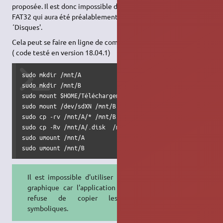
proposée. Il est donc impossible de ´Coller' dans la partition
FAT32 qui aura été préalablement montée par l'application
´Disques'.
Cela peut se faire en ligne de commande. Elles seront du style:
( code testé en version 18.04.1)
sudo mkdir /mnt/A

sudo mkdir /mnt/B

sudo mount $HOME/Téléchargements/ubuntu*.iso  /mnt/A

sudo mount /dev/sdXN /mnt/B

sudo cp -rv /mnt/A/* /mnt/B

sudo cp -Rv /mnt/A/.disk  /mnt/B  && sync

sudo umount /mnt/A

sudo umount /mnt/B
Il est impossible d'utiliser le mode
graphique car l'application
fichiers
refuse de copier les liens
symboliques.