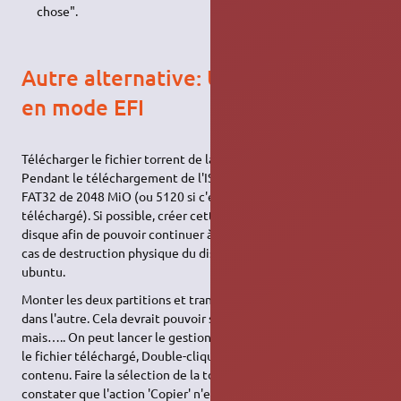
chose".
Autre alternative: Ubuntu installé
en mode EFI
Télécharger le fichier torrent de la version ubuntu qui convient.
Pendant le téléchargement de l'ISO, fabriquer une partition
FAT32 de 2048 MiO (ou 5120 si c'est un windows10 qui est
téléchargé). Si possible, créer cette partition sur un autre
disque afin de pouvoir continuer à disposer d'une ´live
USB
' en
cas de destruction physique du disque interne contenant
ubuntu.
Monter les deux partitions et transférer le contenu de l'une
dans l'autre. Cela devrait pouvoir se faire en mode graphique
mais….. On peut lancer le gestionnaire de fichier. Sélectionner
le fichier téléchargé, Double-cliquer pour visualiser son
contenu. Faire la sélection de la totalité des fichiers et
constater que l'action 'Copier' n'est pas actuellement