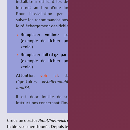
installateur utilisant les dépôts sur
Internet au lieu d'une image iso.
Pour l'installation par Internet,
suivre les recommandations et, pour
le téléchargement des fichiers :
Remplacer
vmlinuz
par
linux
(exemple de fichier pour i386,
xenial)
Remplacer
initrd.gz
par
initrd.gz
(exemple de fichier pour i386,
xenial)
Attention
voir ici
, dans les
répertoires
installer-amd64
pour
amd64
.
Il est donc inutile de suivre les
instructions concernant l'image iso.
Créez un dossier
/boot/hd-media
dans lequel vous copierez les
fichiers susmentionnés. Depuis le répertoire où vous les avez