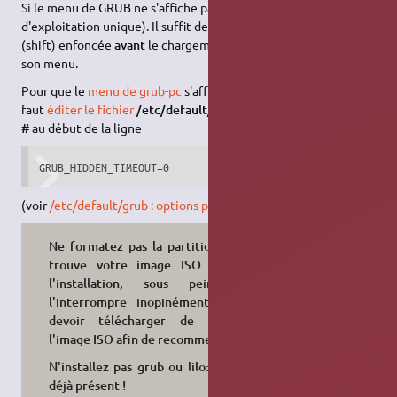
Si le menu de GRUB ne s'affiche pas au démarrage (système
d'exploitation unique). Il suffit de laisser la touche Majuscule
(shift) enfoncée
avant
le chargement de GRUB pour afficher
son menu.
Pour que le
menu de grub-pc
s'affiche systématiquement, il
faut
éditer le fichier
/etc/default/grub
puis il suffit d'ajouter le
#
au début de la ligne
GRUB_HIDDEN_TIMEOUT=0
(voir
/etc/default/grub : options par défaut
).
Ne formatez pas la partition où se
trouve votre image ISO lors de
l'installation, sous peine de
l'interrompre inopinément et de
devoir télécharger de nouveau
l'image ISO afin de recommencer !
N'installez pas grub ou lilo: ils sont
déjà présent !