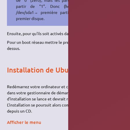
de “0” (zéro), mais les partitions à
partir de “1”. Donc
(hd0,1)
=
/dev/sda1→ première partition du
premier disque.
Ensuite, pour qu'ils soit activés dans grub :
sudo update-grub
Pour un boot réseau mettre le preseed/file comme indiqué ci-
dessus.
Installation de Ubuntu
Redémarrez votre ordinateur et choisissez l'option
HD-MEDIA
dans votre gestionnaire de démarrage. Le programme
d'installation se lance et devrait repérer votre image ISO.
L'installation se poursuit alors comme une installation classique
depuis un CD.
Afficher le menu