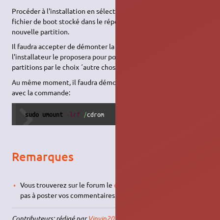
Procéder à l'installation en sélectionnant, par le bios EFI, le
fichier de boot stocké dans le répertoire EFI/boot de cette
nouvelle partition.
Il faudra accepter de démonter la partition de boot lorsque
l'installateur le proposera pour pouvoir créer ou modifier des
partitions par le choix ´autre chose ´.
Au même moment, il faudra démonter le support d'installation
avec la commande:
sudo
umount
-lrf
/
cdrom 
Remarques
Vous trouverez sur le forum le
didacticiel original
. N'hésitez
pas à poster vos commentaires et remarques.
Contributeurs: rédigé par
Vinvin2021
, mise à jour Dapper et