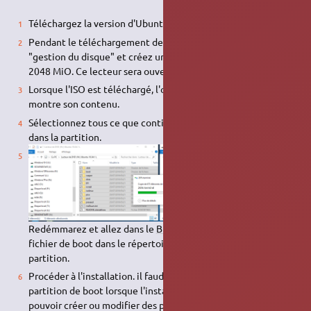
Téléchargez la version d'Ubuntu qui convient.
Pendant le téléchargement de l'ISO, lancez l'application
"gestion du disque" et créez une nouvelle partition simple
2048 MiO. Ce lecteur sera ouvert automatiquement.
Lorsque l'ISO est téléchargé, l'ouvrir pour que le fichier
montre son contenu.
Sélectionnez tous ce que contient le fichier et copiez-le
dans la partition.
Redémmarez et allez dans le
BIOS
EFI et sélectionnez un
fichier de boot dans le répertoire EFI/boot de cette
partition.
Procéder à l'installation. il faudra accepter de démonter la
partition de boot lorsque l'installateur le proposera pour
pouvoir créer ou modifier des partitions par le choix "autre