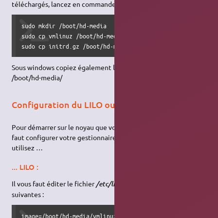
téléchargés, lancez en commande :
sudo mkdir /boot/hd-media

sudo cp vmlinuz /boot/hd-media

sudo cp initrd.gz /boot/hd-media
Sous windows copiez également les fichiers téléchargés dans
/boot/hd-media/
Configuration du LILO ou GRUB
Pour démarrer sur le noyau que vous venez d'installer, il vous
faut configurer votre gestionnaire de démarrage. Si vous
utilisez …
... LILO :
Il vous faut éditer le fichier
et y ajouter les lignes
/etc/lilo.conf
suivantes :
image=/boot/hd-media/vmlinuz
