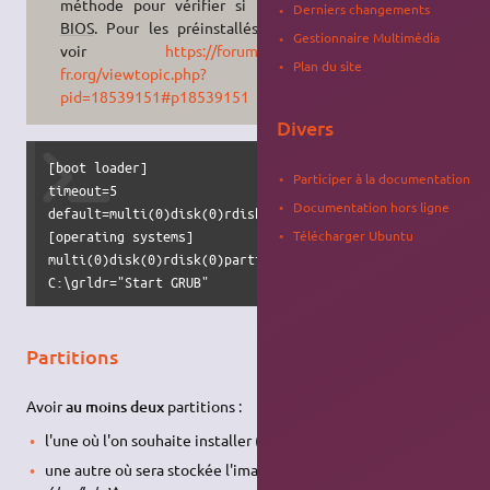
méthode pour vérifier si UEFI ou
Derniers changements
BIOS
. Pour les préinstallés en EFI
Gestionnaire Multimédia
voir
https://forum.ubuntu-
Plan du site
fr.org/viewtopic.php?
pid=18539151#p18539151
Divers
[boot loader]

Participer à la documentation
timeout=5

Documentation hors ligne
default=multi(0)disk(0)rdisk(0)partition(1)\WINDOWS

[operating systems]

Télécharger Ubuntu
multi(0)disk(0)rdisk(0)partition(1)\WINDOWS="Windows XP" /
C:\grldr="Start GRUB"
Partitions
Avoir
au moins deux
partitions :
l'une où l'on souhaite installer (K)Ubuntu (ici :
/dev/hdaX
)
une autre où sera stockée l'image ISO d'installation.(ici :