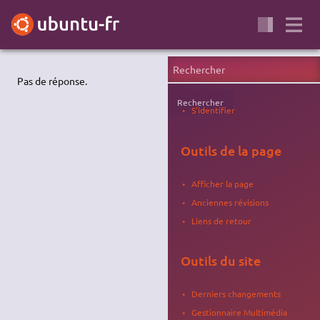
Pas de réponse.
Rechercher
S'identifier
Outils de la page
Afficher la page
Anciennes révisions
Liens de retour
Outils du site
Derniers changements
Gestionnaire Multimédia