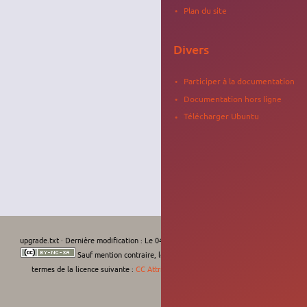
Plan du site
Divers
Participer à la documentation
Documentation hors ligne
Télécharger Ubuntu
upgrade.txt
· Dernière modification :
Le 04/02/2026, 13:05
de
krodelabestiole
Sauf mention contraire, le contenu de ce wiki est placé sous les
termes de la licence suivante :
CC Attribution-Noncommercial-Share Alike 4.0
International