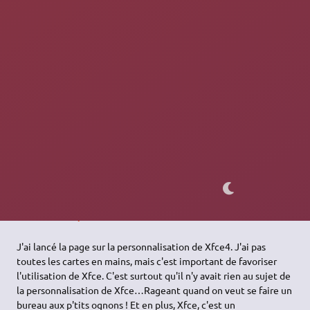
rapidement plongé la tête la première dans la configuration de
Xorg pour en tirer les meilleurs performances. Depuis j'aide
avec mes petits moyens ceux qui ont des difficultés.
-Café Ubuntu
Avec tout le monde :)
-Être ou ne pas être
A quoi ressemble votre environnement
est LE topic du forum !
La section dédiée à Xfce
, un environnement que j'affectionne
de plus en plus
Sur le Wiki, on me trouve...
J'ai lancé la page sur la personnalisation de Xfce4. J'ai pas
toutes les cartes en mains, mais c'est important de favoriser
l'utilisation de Xfce. C'est surtout qu'il n'y avait rien au sujet de
la personnalisation de Xfce…Rageant quand on veut se faire un
bureau aux p'tits ognons ! Et en plus, Xfce, c'est un