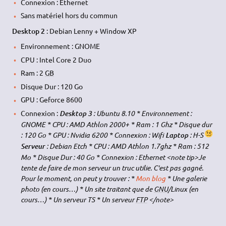
Connexion : Ethernet
Sans matériel hors du commun
Desktop 2
: Debian Lenny + Window XP
Environnement : GNOME
CPU : Intel Core 2 Duo
Ram : 2
GB
Disque Dur : 120 Go
GPU : Geforce 8600
Connexion :
: Ubuntu 8.10 * Environnement :
Desktop 3
GNOME * CPU : AMD Athlon 2000+ * Ram : 1 Ghz * Disque dur
: 120 Go * GPU : Nvidia 6200 * Connexion : Wifi
: H-S
Laptop
: Debian Etch * CPU : AMD Athlon 1.7ghz * Ram : 512
Serveur
Mo * Disque Dur : 40 Go * Connexion : Ethernet <note tip>Je
tente de faire de mon serveur un truc utilie. C'est pas gagné.
Pour le moment, on peut y trouver : *
Mon blog
* Une galerie
photo (en cours…) * Un site traitant que de
GNU
/Linux (en
cours…) * Un serveur TS * Un serveur
FTP
</note>