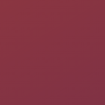
Présentations
Pourquoi dada55 ?
Tout simplement parce que mon pseudo est
dada
, que je suis
originaire de Bar-le-Duc (55) [France/Lorraine/Meuse] et que
ce pseudo était sans doute trop court pour Ubuntu-fr.org !
dada55, donc.
Utilisation d'Ubuntu :
-Depuis Dapper 6.06, j'ai commencé seul, en passant des heures
sur ce forum et le wiki. Ce fût difficile, mais le résultat en valait
le coup ! :)
Sur le forum, on me trouve dans les sections :
-Serveur graphique...
Ben vi, avec ma carte ATI très mal reconnue (Xpress 200M), j'ai