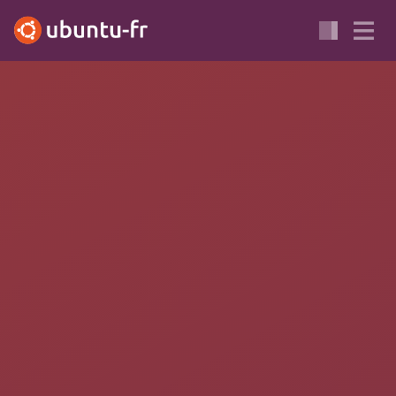
Page d'utilisateur de dada55
:
Ceci est la page d'utilisateur de
dada55. Elle a vocation à être en
constante évolution au grès de mes
avancées dans le monde du logiciel
libre et de Ubuntu.