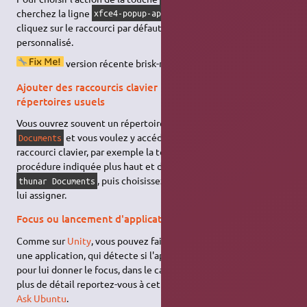
cherchez la ligne
, double-
xfce4-popup-applicationsmenu
cliquez sur le raccourci par défaut, choisissez votre raccourci
personnalisé.
version récente brisk-menu ?
Ajouter des raccourcis clavier pour ouvrir des
répertoires usuels
Vous ouvrez souvent un répertoire, par exemple le répertoire
et vous voulez y accéder rapidement par un
Documents
raccourci clavier, par exemple la touche
+
. Suivez la
Alt
D
procédure indiquée plus haut et dans
Commande
entrez
, puis choisissez la touche que vous voulez
thunar Documents
lui assigner.
Focus ou lancement d'application
Comme sur
Unity
, vous pouvez faire un raccourci clavier vers
une application, qui détecte si l'application est déjà lancée
pour lui donner le focus, dans le cas contraire il la lance… Pour
plus de détail reportez-vous à cette documentation sur (
en
)
Ask Ubuntu
.