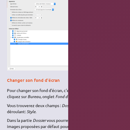
Changer son fond d'écran
Pour changer son fond d'écran, c'est toujours aussi simple,
cliquez sur
Bureau
, onglet
Fond d'écran
.
Vous trouverez deux champs :
Dossier
et
Couleur
et un menu
déroulant:
Style
.
Dans la partie
Dossier
vous pourrez choisir entre les diverses
images proposées par défaut pour changer le fond d'écran. Vous