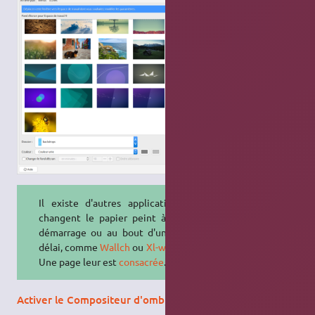
Il existe d'autres applications qui
changent le papier peint à chaque
démarrage ou au bout d'un certain
délai, comme
Wallch
ou
Xl-wallpaper
.
Une page leur est
consacrée
.
Activer le Compositeur d'ombres et de transparence