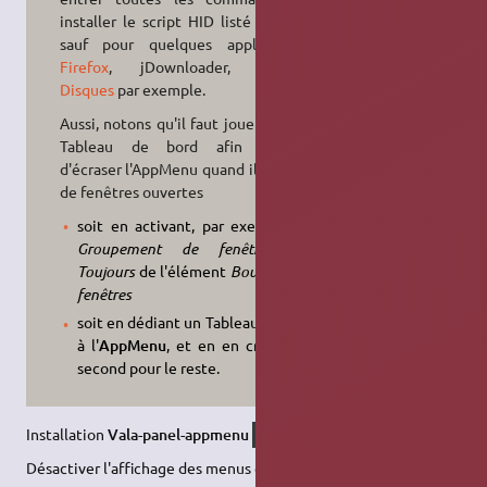
installer le script HID listé ci-après,
sauf pour quelques applications:
Firefox
, jDownloader,
GNOME
Disques
par exemple.
Aussi, notons qu'il faut jouer avec le
Tableau de bord afin d'éviter
d'écraser l'AppMenu quand il y a trop
de fenêtres ouvertes
soit en activant, par exemple, le
Groupement de fenêtres
sur
Toujours
de l'élément
Boutons des
fenêtres
soit en dédiant un Tableau de bord
à l'
AppMenu
, et en en créant un
second pour le reste.
Installation
Vala-panel-appmenu
xfce4-appmenu-plugin
Désactiver l'affichage des menus classiques :