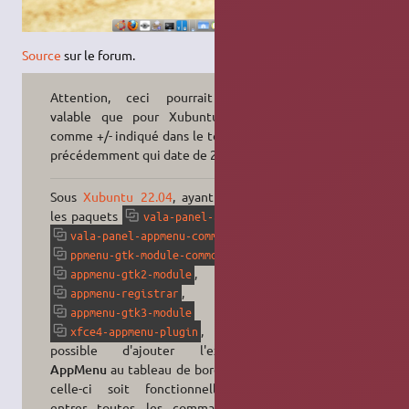
Source
sur le forum.
Attention, ceci pourrait n'être
valable que pour Xubuntu
16.04
,
comme +/- indiqué dans le topic cité
précédemment qui date de 2018.
Sous
Xubuntu
22.04
, ayant installé
les paquets
,
vala-panel-appmenu
,
vala-panel-appmenu-common
,
ppmenu-gtk-module-common
,
appmenu-gtk2-module
,
appmenu-registrar
et
appmenu-gtk3-module
, il est
xfce4-appmenu-plugin
possible d'ajouter l'extension
AppMenu
au tableau de bord et que
celle-ci soit fonctionnelle sans
entrer toutes les commandes ni