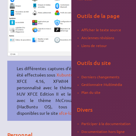
Outils de la page
Afficher le texte source
Anciennes révisions
Liens de retour
Outils du site
Les différentes captures d'écran ont
été effectuées sous
Xubuntu
22.04
/
Derniers changements
XFCE 4.16, XFWM4 étant
Gestionnaire Multimédia
personnalisé avec le thème MC-
OS
Plan du site
MJV XFCE Edition II et les icônes
avec le thème McCrouz iCons
(MacBuntu
OS
), tous les 2
Divers
disponibles sur le site
xfce-look.org
.
Participer à la documentation
Documentation hors ligne
Personnel