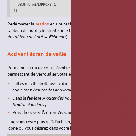
  UBUNTU_MENUPROXY=1

fi 
Redémarrer la
session
et ajouter l'applet
appmenu plugin
au
tableau de bord (clic droit sur le tableau de bord →
Préférence
du tableau de bord
→
Éléments
)
Activer l'écran de veille
Pour ajouter un raccourci à votre tableau de bord, vous
permettant de verrouiller votre écran:
Faites un clic droit avec votre souris sur la barre de menu, et
choisissez
Ajouter des nouveaux éléments
;
Dans la fenêtre
Ajouter des nouveaux éléments
, choisissez
Bouton d'actions
;
Puis choisissez l'action
Verrouiller l'écran
.
Il ne vous reste plus qu'à l'utiliser, voire à déplacer la nouvelle
icône où vous désirez dans votre barre de menu.