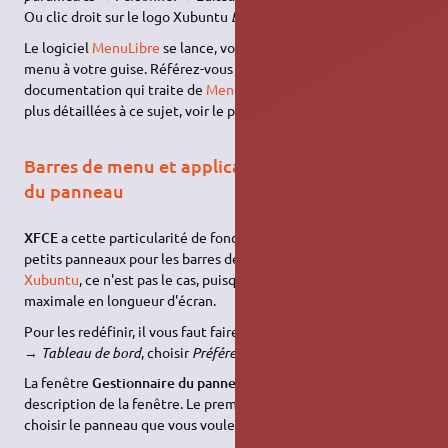
Ou clic droit sur le logo Xubuntu
Éditer les applications
.
Le logiciel
MenuLibre
se lance, vous pouvez paramétrer le
menu à votre guise. Référez-vous à la page de la
documentation qui traite de
MenuLibre
. Pour des informations
plus détaillées à ce sujet, voir le post de
Wapush
sur le forum.
Barres de menu et application : gérer la taille
du panneau
XFCE
a cette particularité de fonctionner à la base avec des
petits panneaux pour les barres de menu et d'application. Sous
Xubuntu
, ce n'est pas le cas, puisque ceux-ci font la taille
maximale en longueur d'écran.
Pour les redéfinir, il vous faut faire un clic droit sur le panneau
→
Tableau de bord
, choisir
Préférences du tableau de bord
.
La fenêtre
Gestionnaire du panneau
s'ouvre. Ce qui suit est la
description de la fenêtre. Le premier champ vous permet de
choisir le panneau que vous voulez modifier, vous avez alors :