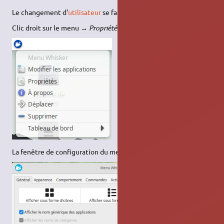
Le changement d'
utilisateur
se fait via le menu
Whisker
.
Clic droit sur le menu →
Propriétés
:
La fenêtre de configuration du menu Whisker s'affiche: