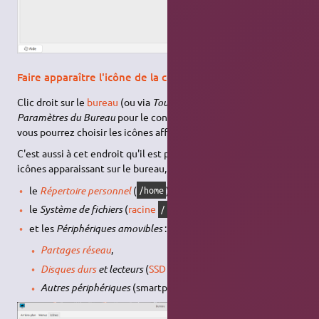
Faire apparaître l'icône de la corbeille sur le bureau
Clic droit sur le
bureau
(ou via
Tous les paramètres
), puis
Paramètres du Bureau
pour le configurer. Dans l'onglet
Icônes
vous pourrez choisir les icônes affichées et leur taille.
C'est aussi à cet endroit qu'il est possible de sélectionner les
icônes apparaissant sur le bureau, à savoir :
le
Répertoire personnel
(
),
/home
le
Système de fichiers
(
racine
),
/
et les
Périphériques amovibles
:
Partages réseau
,
Disques durs
et lecteurs
(
SSD
et clés
USB
, par exemple),
Autres périphériques
(smartphone, caméra, etc).