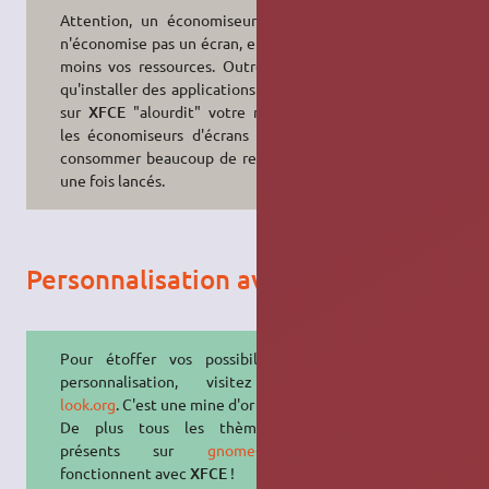
Attention, un économiseur d'écran
n'économise pas un écran, et encore
moins vos ressources. Outre le fait
qu'installer des applications
GNOME
sur
XFCE
"alourdit" votre machine,
les économiseurs d'écrans peuvent
consommer beaucoup de ressources
une fois lancés.
Personnalisation avancée
Pour étoffer vos possibilités de
personnalisation, visitez
xfce-
look.org
. C'est une mine d'or !
De plus tous les thèmes GTK
présents sur
gnome-look.org
fonctionnent avec
XFCE
!