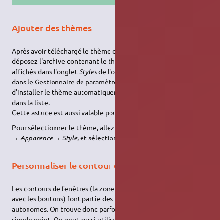
Ajouter des thèmes
Après avoir téléchargé le thème de votre choix, glissez-
déposez l'archive contenant le thème dans la liste des thèmes
affichés dans l'onglet
Styles
de l'outil
Apparence
, disponible
dans le Gestionnaire de paramètres.
XFCE
tentera alors
d'installer le thème automatiquement et devrait le rajouter
dans la liste.
Cette astuce est aussi valable pour les thèmes d'icônes.
Pour sélectionner le thème, allez dans le menu des
Paramètres
→
Apparence
→
Style
, et sélectionner le thème désiré.
Personnaliser le contour de fenêtre
Les contours de fenêtres (la zone du haut de chaque fenêtre
avec les boutons) font partie des thèmes, mais sont
autonomes. On trouve donc parfois des thèmes réduits à ce
simple point. On peut aussi utiliser un thème général, mais