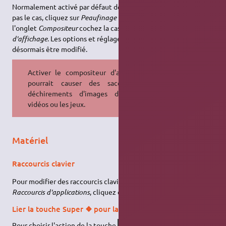
Normalement activé par défaut depuis XFCE 4.12, si cela n'est
pas le cas, cliquez sur
Peaufinage des fenêtres
. Puis dans
l'onglet
Compositeur
cochez la case
Activer le compositeur
d'affichage
. Les options et réglages de transparence peuvent
désormais être modifié.
Activer le compositeur d'affichage
pourrait causer des saccades /
déchirements d'images dans les
vidéos ou les jeux.
Matériel
Raccourcis clavier
Pour modifier des raccourcis clavier, cliquez sur
Clavier
, onglet
Raccourcis d'applications
, cliquez ensuite sur
Ajouter
.
Lier la touche Super ❖ pour lancer le menu
Pour choisir l'action de la touche
sous
Xenial
,
Super
❖