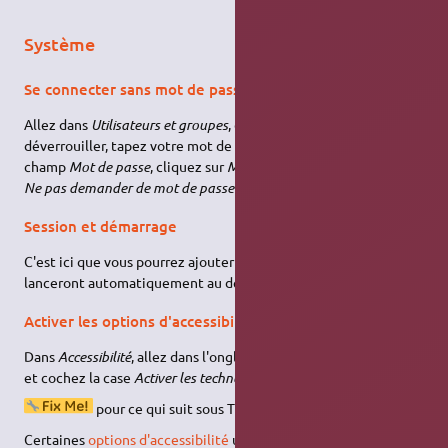
Système
Se connecter sans mot de passe
Allez dans
Utilisateurs et groupes
, cliquez sur l'icône
déverrouiller, tapez votre mot de passe administrateur. Dans la
champ
Mot de passe
, cliquez sur
Modifier
, puis cochez la case
Ne pas demander de mot de passe à la connexion
.
Session et démarrage
C'est ici que vous pourrez ajouter des applications qui se
lanceront automatiquement au démarrage de votre session.
Activer les options d'accessibilité
Dans
Accessibilité
, allez dans l'onglet
Technologies d'assistance
et cochez la case
Activer les technologies d'assistance
.
pour ce qui suit sous Trusty
Certaines
options d'accessibilité
utilisées par
Lightdm
sont