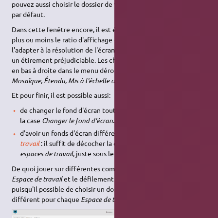
pouvez aussi choisir le dossier de votre choix à la place de celui
par défaut.
Dans cette fenêtre encore, il est également possible d'ajuster
plus ou moins le ratio d'affichage du fonds d'écran, afin de
l'adapter à la résolution de l'écran et éviter un écrasement ou
un étirement préjudiciable. Les choix disponibles se trouvent
en bas à droite dans le menu déroulant
Style
:
Aucun, Centré,
Mosaïque, Étendu, Mis à l'échelle ou Zoomé
.
Et pour finir, il est possible aussi:
de changer le fond d'écran toutes les x minutes en cochant
la case
Changer le fond d'écran
.
d'avoir un fonds d'écran différent pour chaque
Espace de
travail
: il suffit de décocher la case
Appliquer à tous les
espaces de travail
, juste sous le menu déroulant
Style
.
De quoi jouer sur différentes combinaisons selon chaque
Espace de travail
et le défilement des différents fonds d'écran,
puisqu'il possible de choisir un dossier de fonds d'écran
différent pour chaque
Espace de travail
.