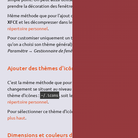
prendre la décoration des fenêtres d'un autre.
Même méthode que pour l'ajout de thème : utilisez des thèmes
XFCE
et les décompresser dans le répertoire
de son
.themes
répertoire personnel
.
Pour customiser uniquement un thème de fenêtre (une fois
qu'on a choisi son thème général), allez dans le menu des
Paramètre
→
Gestionnaire de fenêtres
→
Style
.
Ajouter des thèmes d'icônes
C'est la même méthode que pour ajouter un thème, le seul
changement se situant au niveau du dossier d'arrivée de votre
thème d'icônes :
, soit le répertoire
de son
~/.icons
.icons
répertoire personnel
.
Pour sélectionner ce thème d'icônes, suivez la méthode citée
plus haut
.
Dimensions et couleurs de la fenêtre terminal