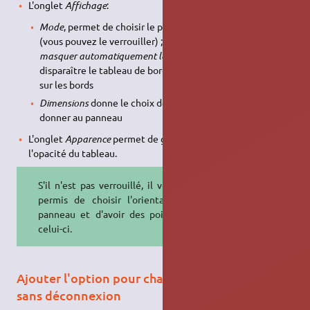
L'onglet
Affichage
:
Mode
, permet de choisir le positionnement du panneau
(vous pouvez le verrouiller) ; la case à cocher
Afficher et
masquer automatiquement le tableau de bord
fera
disparaître le tableau de bord jusqu'au passage de la souris
sur les bords
Dimensions
donne le choix de la taille que vous souhaitez
donner au panneau
L'onglet
Apparence
permet de gérer la transparence et
l'opacité du tableau.
S'il n'est pas verrouillé, il vous sera
permis de choisir l'orientation du
panneau et d'avoir des poignées à
celui-ci.
Ajouter l'option pour changer d'utilisateur
sans déconnexion