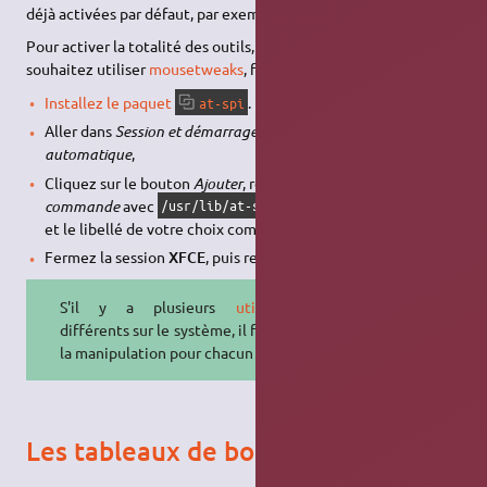
déjà activées par défaut, par exemple le
clavier virtuel
.
Pour activer la totalité des outils, par exemple, si vous
souhaitez utiliser
mousetweaks
, faites ceci :
Installez le paquet
.
at-spi
Aller dans
Session et démarrage
→ onglet
Démarrage
automatique
,
Cliquez sur le bouton
Ajouter
, renseignez le champs
commande
avec
/usr/lib/at-spi-core/at-spi-registryd
et le libellé de votre choix comme
nom
puis validez.
Fermez la session
XFCE
, puis relancez-la.
S'il y a plusieurs
utilisateurs
différents sur le système, il faut faire
la manipulation pour chacun d'eux.
Les tableaux de bord