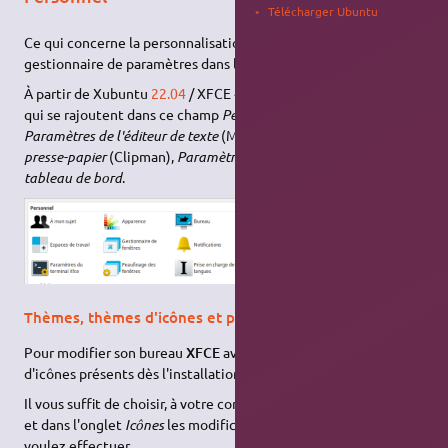
Télécharger Ubuntu
Ce qui concerne la personnalisation de
XFCE
, se trouve dans le
gestionnaire de paramètres dans le champ
Personnel
.
À partir de Xubuntu
22.04
/ XFCE 4.16, il y a quelques éléments
qui se rajoutent dans ce champ
Personnel
, notamment
Paramètres de l'éditeur de texte
(Mousepad),
Paramètres du
presse-papier
(Clipman),
Paramètres du terminal XFCE
,
Profils du
tableau de bord
.
Thèmes, thèmes d'icônes et polices
Pour modifier son bureau
XFCE
avec les thèmes et thèmes
d'icônes présents dès l'installation, cliquez sur
Apparence
.
Il vous suffit de choisir, à votre convenance, dans l'onglet
Styles
et dans l'onglet
Icônes
les modifications d'apparence que vous
voulez effectuer.