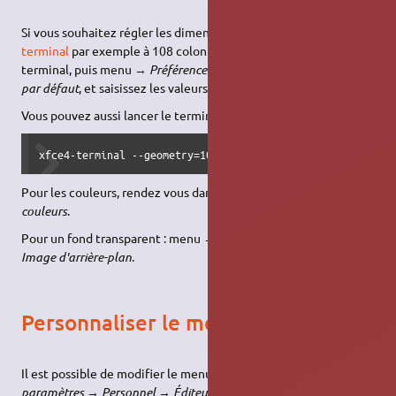
Si vous souhaitez régler les dimensions de la fenêtre du
terminal
par exemple à 108 colonnes et 24 lignes, allez dans le
terminal, puis menu →
Préférence
→
Apparence
→
Géométrie
par défaut
, et saisissez les valeurs qui vous conviennent.
Vous pouvez aussi lancer le terminal avec la commande :
xfce4-terminal --geometry=108x24
Pour les couleurs, rendez vous dans menu →
Préférence
→
couleurs
.
Pour un fond transparent : menu →
Préférence
→
Apparence
→
Image d'arrière-plan
.
Personnaliser le menu XFCE
Il est possible de modifier le menu
XFCE
dans menu →
Tous les
paramètres
→
Personnel
→
Éditeur de menus
.