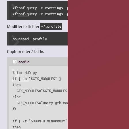
xfconf-query -c xsettings -p /Gtk/ShellShowsMenubar -n -t 
xfconf-query -c xsettings -p /Gtk/ShellShowsAppmenu -n -t
Modifier le fichier
~/.profile
mousepad .profile
Copier/coller à la fin:
.profile
# for HUD.py

if [ -n "$GTK_MODULES" ]

then

  GTK_MODULES="$GTK_MODULES:unity-gtk-module"

else

  GTK_MODULES="unity-gtk-module"

fi

if [ -z "$UBUNTU_MENUPROXY" ]

then
