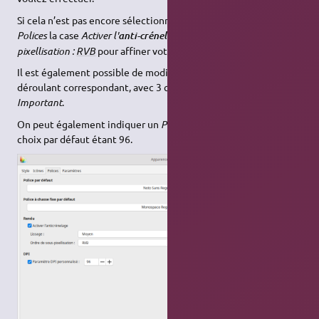
Si cela n’est pas encore sélectionné, cochez dans l'onglet
Polices
la case
Activer l'
et
Utiliser la sous-
anti-crénelage
pixellisation :
RVB
pour affiner votre affichage.
Il est également possible de modifier le
Lissage
dans le menu
déroulant correspondant, avec 3 choix possibles:
Léger, Moyen,
Important
.
On peut également indiquer un
Paramètre
DPI
personnalisé
, le
choix par défaut étant 96.