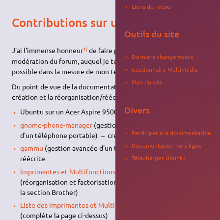
Liens de retour
Contributions sur ubuntu-fr
Outils du site
1)
J'ai l'immense honneur
de faire partie de l'équipe de
Derniers changements
modération du forum, auquel je tente de participer le plus
Gestionnaire Multimédia
possible dans la mesure de mon temps libre.
Plan du site
Du point de vue de la documentation, j'ai à mon actif la
création et la réorganisation/réécriture de quelques pages:
Divers
Ubuntu sur un Acer Aspire 9500
gnome-phone-manager
(gestion simple et ergonomique
Participer à la documentation
d'un téléphone portable) → créée
Documentation hors ligne
gammu
(gestion avancée d'un téléphone portable) →
Télécharger Ubuntu
réécrite
Imprimantes et Multifonctions BROTHER
→ créée
(réorganisation et factorisation de l'ensemble des pages de
la section Brother)
Liste des Imprimantes et Multifonctions BROTHER
→ créée
(complète la page ci-dessus)