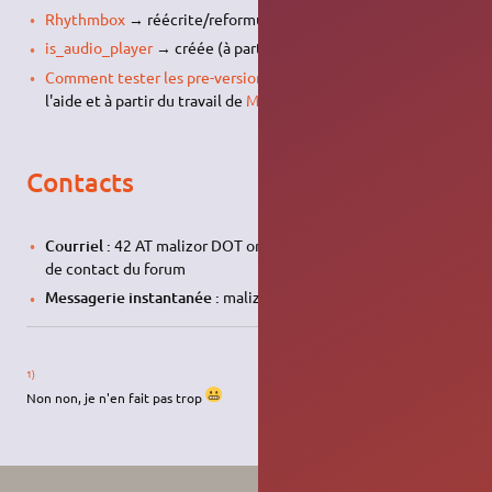
Rhythmbox
→ réécrite/reformulée en intégralité
is_audio_player
→ créée (à partir du travail de
Percherie
)
Comment tester les pre-versions d'ubuntu
→ Créée avec
l'aide et à partir du travail de
Miaou86
Contacts
Courriel :
42 AT malizor DOT org ou encore via le formulaire
de contact du forum
Messagerie instantanée :
malizor@jabber.org
1)
Non non, je n'en fait pas trop