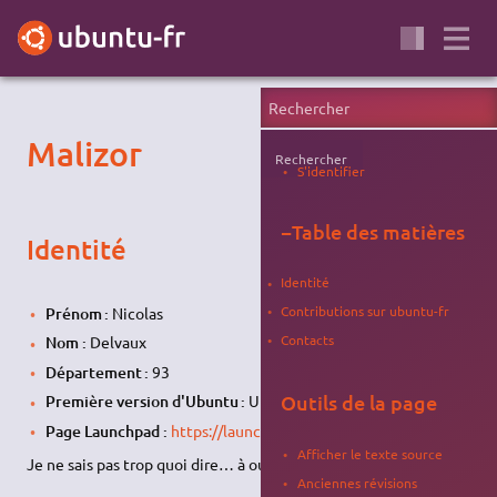
Malizor
Rechercher
S'identifier
−
Table des matières
Identité
Identité
Contributions sur ubuntu-fr
Prénom :
Nicolas
Contacts
Nom :
Delvaux
Département :
93
Outils de la page
Première version d'Ubuntu :
Ubuntu 7.10
The Gutsy Gibbon
Page Launchpad :
https://launchpad.net/~malizor
Afficher le texte source
Je ne sais pas trop quoi dire… à oui,
Adhérez à l'APRIL
!
Anciennes révisions