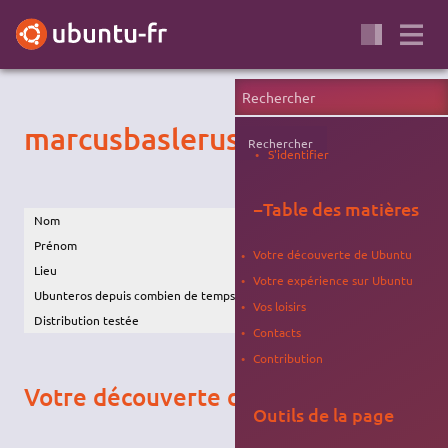
marcusbaslerus
Rechercher
S'identifier
−
Table des matières
Nom
BASLER
Prénom
Marc
Votre découverte de Ubuntu
Lieu
STRASBOURG
Votre expérience sur Ubuntu
Ubunteros depuis combien de temps
2008
Vos loisirs
Distribution testée
ubuntu 8.04, 10.04, 12.04
Contacts
Contribution
Votre découverte de Ubuntu
Outils de la page