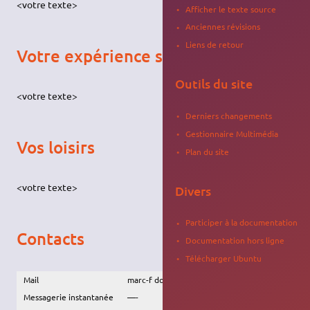
<votre texte>
Afficher le texte source
Anciennes révisions
Liens de retour
Votre expérience sur Ubuntu
Outils du site
<votre texte>
Derniers changements
Gestionnaire Multimédia
Vos loisirs
Plan du site
<votre texte>
Divers
Participer à la documentation
Contacts
Documentation hors ligne
Télécharger Ubuntu
Mail
marc-f dot basler à laposte dot net
Messagerie instantanée
—-