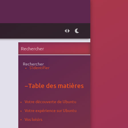
Rechercher
S'identifier
−
Table des matières
Votre découverte de Ubuntu
Votre expérience sur Ubuntu
Vos loisirs