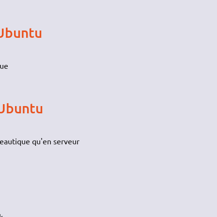
 Ubuntu
que
 Ubuntu
reautique qu'en serveur
33k…