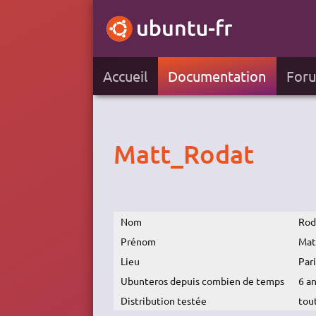
Accueil
Documentation
For
Matt_Rodat
Nom
Rod
Prénom
Mat
Lieu
Pari
Ubunteros depuis combien de temps
6 a
Distribution testée
tou