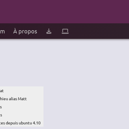
um
À propos
at
hieu alias Matt
s
ns
tes depuis ubuntu 4.10