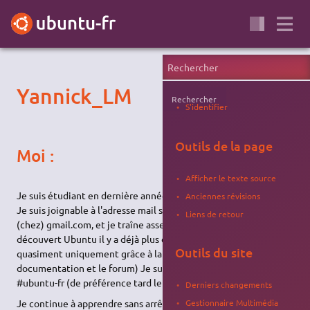
Yannick_LM
Rechercher
S'identifier
Outils de la page
Moi :
Afficher le texte source
Je suis étudiant en dernière année dans une école d'ingénieur.
Anciennes révisions
Je suis joignable à l'adresse mail suivante : yannicklm1337
Liens de retour
(chez) gmail.com, et je traîne assez souvent sur le forum. J'ai
découvert Ubuntu il y a déjà plus d'un an, et me suis formé
Outils du site
quasiment uniquement grâce à la communauté (la
documentation et le forum) Je suis aussi de plus en plus sur
#ubuntu-fr (de préférence tard le soir, GMT)
Derniers changements
Gestionnaire Multimédia
Je continue à apprendre sans arrêt, et je ne compte plus