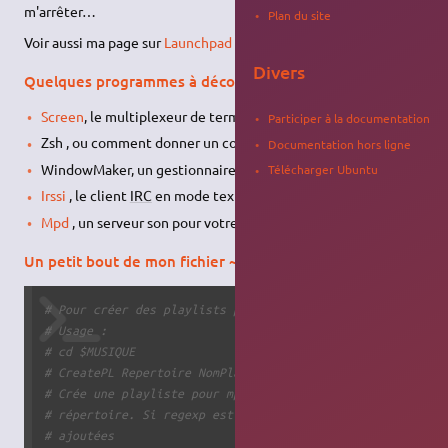
m'arrêter…
Plan du site
Voir aussi ma page sur
Launchpad
Divers
Quelques programmes à découvrir :
Screen
, le multiplexeur de terminal.
Participer à la documentation
Zsh , ou comment donner un coup de vieux à Bash.
Documentation hors ligne
WindowMaker, un gestionnaire de fenêtres qu'il est bien.
Télécharger Ubuntu
Irssi
, le client
IRC
en mode texte.
Mpd
, un serveur son pour votre ordi.
Un petit bout de mon fichier ~/.aliases
# Pour créer des playlists pour mpd
# Usage : 
# cd $MUSIQUE
# CreatePL Repertoire NomPlayliste [regexp]
# Crée une playliste pour mpd contentant tous les fichier
# répertoire. Si regexp est donné, seules les pistes corr
# ajoutées