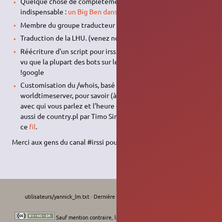
Quelque chose de complètement inutile, donc
indispensable :
un Big Ben dans votre ordi
Membre du groupe traducteur d'Ubuntu
Traduction de la LHU. (venez nous rejoindre !)
Réécriture d'un script pour irssi (recherche google). Inutile,
vu que la plupart des bots sur les champs ont une commande
!google
Customisation du /whois, basé sur ip-to-country.pl et
worldtimeserver, pour savoir (à peu près) où vivent les gens
avec qui vous parlez et l'heure qu'il est chez eux. Inspiré
aussi de country.pl par Timo Sirainen. Le script se trouve sur
ce
fil
.
Merci aux gens du canal #irssi pour leur aide précieuse
utilisateurs/yannick_lm.txt
· Dernière modification :
Le 01/09/2022, 00:13
de
moths-art
Sauf mention contraire, le contenu de ce wiki est placé sous les