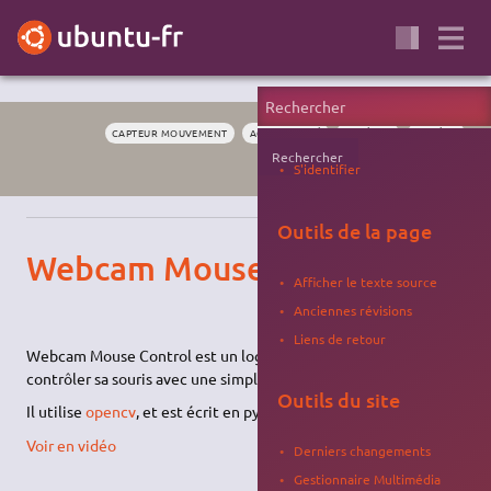
CAPTEUR MOUVEMENT
ACCESSIBILITÉ
MATÉRIEL
CAMÉRA
Rechercher
WEBCAM
S'identifier
Outils de la page
Webcam Mouse Control
Afficher le texte source
Anciennes révisions
Liens de retour
Webcam Mouse Control est un logiciel libre, qui permet de
contrôler sa souris avec une simple
webcam
( à la
kinect
)
Outils du site
Il utilise
opencv
, et est écrit en python.
Voir en vidéo
Derniers changements
Gestionnaire Multimédia