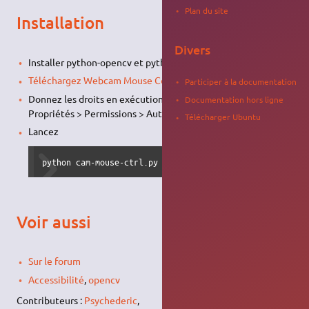
Plan du site
Installation
Divers
Installer python-opencv et python-xlib
Téléchargez Webcam Mouse Control
(lien mort à corriger)
Participer à la documentation
Donnez les droits en exécution (clic droit sur le fichier >
Documentation hors ligne
Propriétés > Permissions > Autoriser l'exécution…)
Télécharger Ubuntu
Lancez
python cam-mouse-ctrl.py
Voir aussi
Sur le forum
Accessibilité
,
opencv
Contributeurs :
Psychederic
,