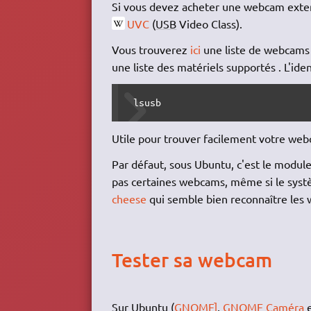
Si vous devez acheter une webcam exte
UVC
(
USB
Video Class).
Vous trouverez
ici
une liste de webcams 
une liste des matériels supportés . L'ide
 lsusb 
Utile pour trouver facilement votre web
Par défaut, sous Ubuntu, c'est le modul
pas certaines webcams, même si le sys
cheese
qui semble bien reconnaître les 
Tester sa webcam
Sur Ubuntu (
GNOME]
,
GNOME Caméra
e