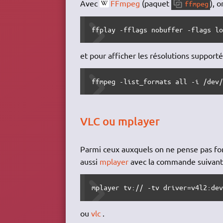
Avec
FFmpeg
(paquet
), 
ffmpeg
ffplay -fflags nobuffer -flags l
et pour afficher les résolutions suppor
ffmpeg -list_formats all -i /dev
VLC ou mplayer
Parmi ceux auxquels on ne pense pas forc
aussi
mplayer
avec la commande suivant
mplayer tv:// -tv driver=v4l2:de
ou
vlc
.