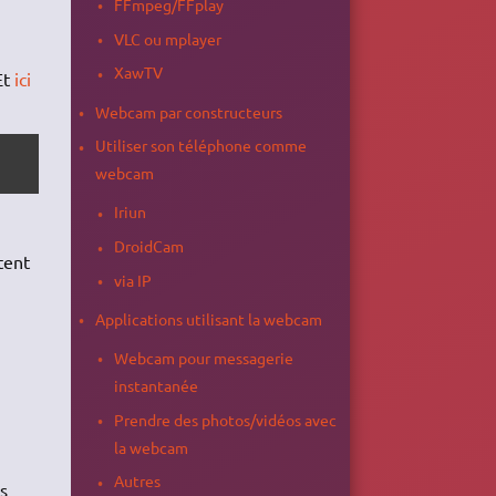
FFmpeg/FFplay
VLC ou mplayer
XawTV
Et
ici
Webcam par constructeurs
Utiliser son téléphone comme
webcam
Iriun
DroidCam
tent
via IP
Applications utilisant la webcam
Webcam pour messagerie
instantanée
Prendre des photos/vidéos avec
la webcam
Autres
s