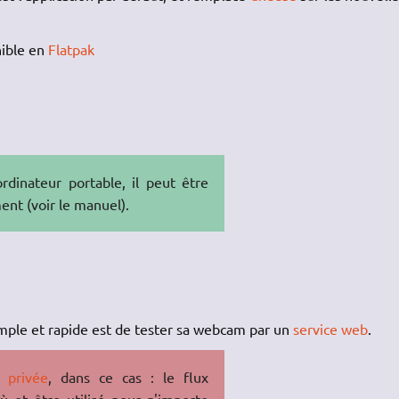
nible en
Flatpak
dinateur portable, il peut être
ent (voir le manuel).
simple et rapide est de tester sa webcam par un
service web
.
e privée
, dans ce cas : le flux