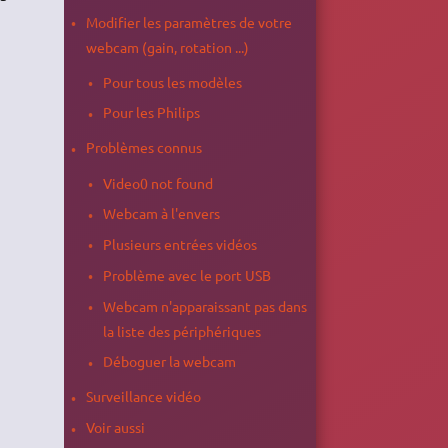
Modifier les paramètres de votre
webcam (gain, rotation ...)
Pour tous les modèles
Pour les Philips
Problèmes connus
Video0 not found
Webcam à l'envers
Plusieurs entrées vidéos
Problème avec le port USB
Webcam n'apparaissant pas dans
la liste des périphériques
Déboguer la webcam
Surveillance vidéo
Voir aussi