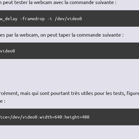
on peut tester la webcam avec la commande suivante :
ow_delay -framedrop -i /dev/video0
tées par la webcam, on peut taper la commande suivante :
/video0
ément, mais qui sont pourtant très utiles pour les tests, figur
e :
vice=/dev/video0:width=640:height=480