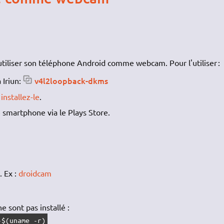
d'utiliser son téléphone Android comme webcam. Pour l'utiliser :
v4l2loopback-dkms
 Iriun:
t
installez-le
.
 smartphone via le Plays Store.
. Ex :
droidcam
ne sont pas installé :
-$(uname -r)