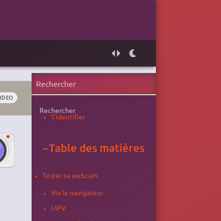
IDEO
Rechercher
S'identifier
−
Table des matières
Tester sa webcam
Via le navigateur
MPV