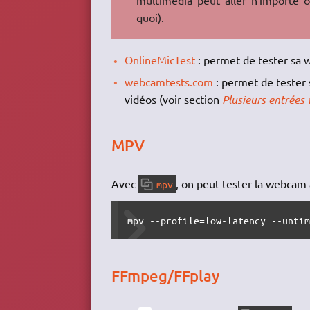
multimédia peut aller n'importe o
quoi).
OnlineMicTest
: permet de tester sa 
webcamtests.com
: permet de tester 
vidéos (voir section
Plusieurs entrées 
MPV
Avec
, on peut tester la webcam
mpv
mpv --profile=low-latency --unti
FFmpeg/FFplay