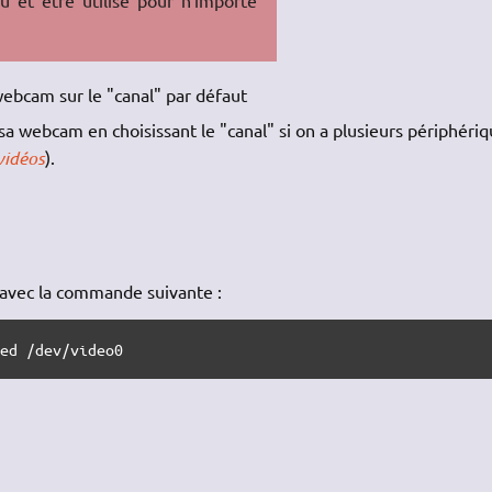
ù et être utilisé pour n'importe
webcam sur le "canal" par défaut
sa webcam en choisissant le "canal" si on a plusieurs périphéri
vidéos
).
 avec la commande suivante :
med /dev/video0