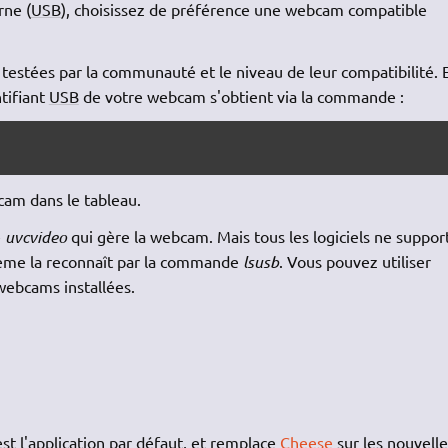
rne (
USB
), choisissez de préférence une webcam compatible
testées par la communauté et le niveau de leur compatibilité. 
ntifiant
USB
de votre webcam s'obtient via la commande :
cam dans le tableau.
e
uvcvideo
qui gère la webcam. Mais tous les logiciels ne suppor
tème la reconnaît par la commande
lsusb
. Vous pouvez utiliser
webcams installées.
st l'application par défaut, et remplace
Cheese
sur les nouvelle