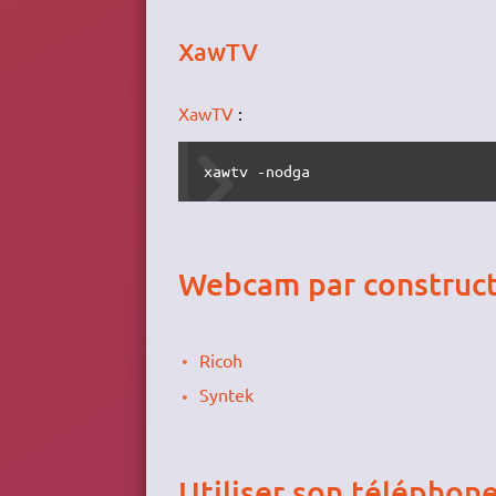
XawTV
XawTV
:
xawtv -nodga
Webcam par construc
Ricoh
Syntek
Utiliser son téléph