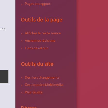
Pages en rapport
Outils de la page
ques
Afficher le texte source
Anciennes révisions
Liens de retour
Outils du site
Derniers changements
Gestionnaire Multimédia
Plan du site
Divers