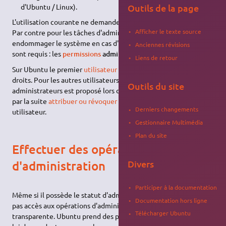
d'Ubuntu / Linux).
Outils de la page
L'utilisation courante ne demande pas de privilège particulier.
Afficher le texte source
Par contre pour les tâches d'administration, qui pourraient
endommager le système en cas d'erreur, des droits spécifiques
Anciennes révisions
sont requis : les
permissions
administrateur
.
Liens de retour
Sur Ubuntu le premier
utilisateur
créé possède par défaut ces
droits. Pour les autres utilisateurs, le choix d'en faire des
Outils du site
administrateurs est proposé lors de leur création. On peut aussi
par la suite
attribuer ou révoquer ces droits
à n'importe quel
Derniers changements
utilisateur.
Gestionnaire Multimédia
Plan du site
Effectuer des opérations
Divers
d'administration
Participer à la documentation
Même si il possède le statut d'administrateur, un utilisateur n'a
Documentation hors ligne
pas accès aux opérations d'administration de manière
Télécharger Ubuntu
transparente. Ubuntu prend des précautions particulières en