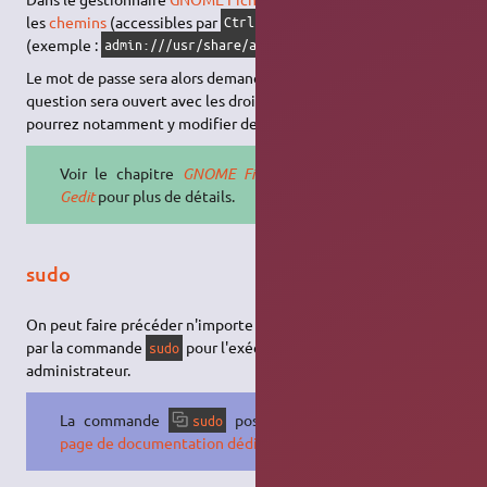
les
chemins
(accessibles par
+
) par le préfixe
Ctrl
L
admin://
(exemple :
).
admin:///usr/share/applications/
Le mot de passe sera alors demandé, et l'emplacement en
question sera ouvert avec les droits d'administration. Vous
pourrez notamment y modifier des fichiers avec
gedit
.
Voir le chapitre
GNOME Fichiers et
Gedit
pour plus de détails.
sudo
On peut faire précéder n'importe quelle
ligne de commande
par la commande
pour l'exécuter avec les permissions
sudo
administrateur.
La commande
possède sa
sudo
page de documentation dédiée
.