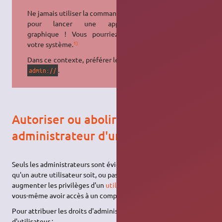
Ne jamais utiliser la commande
sudo
pour lancer une application
graphique ! Vous pourriez casser
1)
votre système.
Dans ce contexte, préférer le préfixe
.
admin://
Autoriser ou abolir les permissions
administrateur d'un utilisateur
Seuls les administrateurs sont évidemment habilités à choisir
qu'un autre utilisateur soit, ou pas, administrateur. Pour
augmenter les privilèges d'un
utilisateur
, vous devez donc
vous-même avoir accès à un compte administrateur.
Pour attribuer les droits d'administration à un autre compte
d'utilisateur :