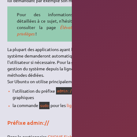
lui demandant par exemple son mot de passe.
Pour des informations plus
détaillées à ce sujet, n'hésitez pas à
consulter la page
Élévation des
privilèges
!
La plupart des applications ayant besoin d'opérer sur le
système demanderont automatiquement son mot de passe à
l'utilisateur si nécessaire. Pour la gestion des fichiers ou la
gestion du système depuis la ligne de commande, il existe des
méthodes dédiées.
Sur Ubuntu on utilise principalement :
l'utilisation du préfixe
pour les interfaces
admin://
graphiques
la commande
pour les
lignes de commande
.
sudo
Préfixe admin://
Dans le gestionnaire
GNOME Fichiers
, on peut faire précéder