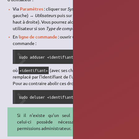
Via
Paramètres
: cliquer sur
Système
(en fin de liste à
gauche) →
Utilisateurs
puis sur le bouton
Déverrouiller
(en
haut à droite). Vous pourrez alors choisir pour chaque
utilisateur si son
Type de compte
est
Administrateur
ou pas.
En
ligne de commande
: ouvrir un
terminal
et exécutez la
commande :
sudo adduser <identifiant> sudo
où
(avec ses chevrons
) doit être
<identifiant>
<
>
remplacé par l'identifiant de l'utilisateur concerné.
Pour au contraire abolir ces droits :
sudo deluser <identifiant> sudo
Si il n'existe qu'un seul compte,
celui-ci possède nécessaire les
permissions administrateur.