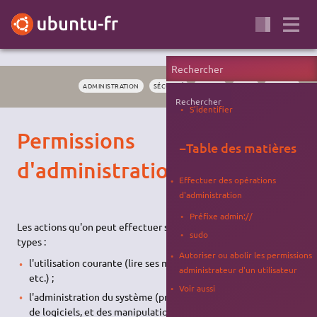
ADMINISTRATION
SÉCURITÉ
DROITS
SUDO
PORTAIL
Rechercher
S'identifier
Permissions
−
Table des matières
d'administration
Effectuer des opérations
d'administration
Préfixe admin://
Les actions qu'on peut effectuer sur son système sont de deux
sudo
types :
Autoriser ou abolir les permissions
l'utilisation courante (lire ses mails, naviguer sur Internet,
administrateur d'un utilisateur
etc.) ;
Voir aussi
l'administration du système (principalement, l'installation
de logiciels, et des manipulations de configuration avancées