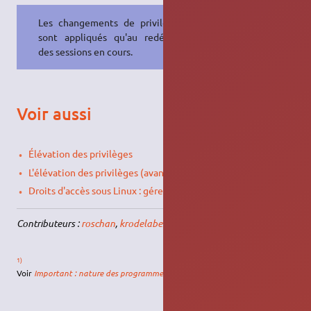
Les changements de privilèges ne
sont appliqués qu'au redémarrage
des sessions en cours.
Voir aussi
Élévation des privilèges
L'élévation des privilèges (avancé)
Droits d'accès sous Linux : gérer les accès aux fichiers
Contributeurs :
roschan
,
krodelabestiole
.
1)
Voir
Important : nature des programmes lancés
.