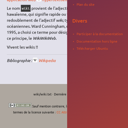
Plan du site
Le nom
provient de l'adjectif
wikiwiki
, en langue
wiki
hawaïenne, qui signifie rapide ou vite. C'est une forme à
Divers
redoublement de l'adjectif
wiki
, typique des langues
océaniennes. Ward Cunningham, créateur du système wiki en
1995, a choisi ce terme pour désigner le premier site utilisant
Participer à la documentation
ce principe, le
WikiWikiWeb
.
Documentation hors ligne
Vivent les wikis !!
Télécharger Ubuntu
Bibliographie :
Wikipedia
wiki/wiki.txt
· Dernière modification :
Le 20/07/2026, 11:04
de
krodelabestiole
Sauf mention contraire, le contenu de ce wiki est placé sous les
termes de la licence suivante :
CC Attribution-Noncommercial-Share Alike 4.0
International