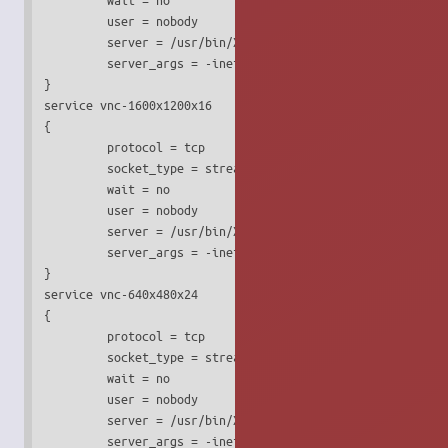
         user = nobody

         server = /usr/bin/Xvnc

         server_args = -inetd -query localhost -once -geom
}

service vnc-1600x1200x16

{

         protocol = tcp

         socket_type = stream

         wait = no

         user = nobody

         server = /usr/bin/Xvnc

         server_args = -inetd -query localhost -once -geom
}

service vnc-640x480x24

{

         protocol = tcp

         socket_type = stream

         wait = no

         user = nobody

         server = /usr/bin/Xvnc

         server_args = -inetd -query localhost -once -geom