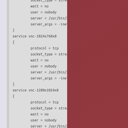
         wait = no

         user = nobody

         server = /usr/bin/Xvnc

         server_args = -inetd -query localhost -once -geom
}

service vnc-1024x768x8

{

         protocol = tcp

         socket_type = stream

         wait = no

         user = nobody

         server = /usr/bin/Xvnc

         server_args = -inetd -query localhost -once -geom
}

service vnc-1280x1024x8

{

         protocol = tcp

         socket_type = stream

         wait = no

         user = nobody

         server = /usr/bin/Xvnc
