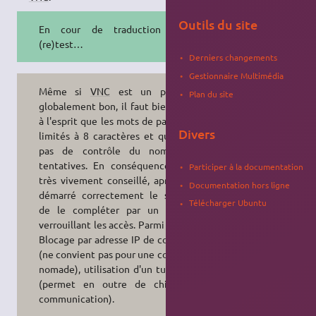
Outils du site
En cour de traduction et de
(re)test…
Derniers changements
Gestionnaire Multimédia
Même si
VNC
est un protocole
Plan du site
globalement bon, il faut bien garder
à l'esprit que les mots de passe sont
Divers
limités à 8 caractères et qu'il n'y a
pas de contrôle du nombre de
tentatives. En conséquence, il est
Participer à la documentation
très vivement conseillé, après avoir
Documentation hors ligne
démarré correctement le système,
Télécharger Ubuntu
de le compléter par un système
verrouillant les accès. Parmi ceux-ci :
Blocage par adresse IP de connexion
(ne convient pas pour une connexion
nomade), utilisation d'un tunnel ssh
(permet en outre de chiffrer la
communication).