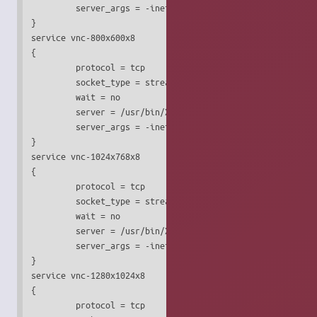
         server_args = -inetd -query localhost -once -geom
}

service vnc-800x600x8

{

         protocol = tcp

         socket_type = stream

         wait = no

         server = /usr/bin/Xvnc

         server_args = -inetd -query localhost -once -geom
}

service vnc-1024x768x8

{

         protocol = tcp

         socket_type = stream

         wait = no

         server = /usr/bin/Xvnc

         server_args = -inetd -query localhost -once -geom
}

service vnc-1280x1024x8

{

         protocol = tcp
