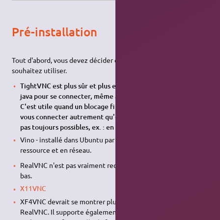
Pré-installation
Tout d'abord, vous devez décider quelle version de
VNC
vous
souhaitez utiliser.
TightVNC est plus sûr et plus efficace. Il dispose d'un client
java pour se connecter, même avec un simple navigateur.
C'est utile quand un blocage firewall/port vous empêche de
vous connecter autrement qu'en faisant des modifications
pas toujours possibles, ex. : en entreprise, à l'école)
Vino - installé dans Ubuntu par défaut. Il est gourmand en
ressource et en réseau.
RealVNC n'est pas vraiment recommandé - Voir XF4VNC plus
bas.
X11VNC
XF4VNC devrait se montrer plus efficace et plus sûr que
RealVNC. Il supporte également les extensions GLX, ce que