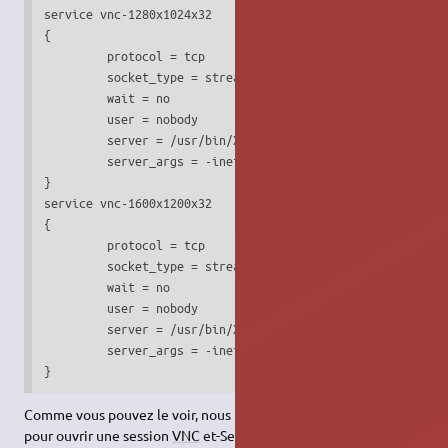
service vnc-1280x1024x32

{

         protocol = tcp

         socket_type = stream

         wait = no

         user = nobody

         server = /usr/bin/Xvnc

         server_args = -inetd -query localhost -once -geom
}

service vnc-1600x1200x32

{

         protocol = tcp

         socket_type = stream

         wait = no

         user = nobody

         server = /usr/bin/Xvnc

         server_args = -inetd -query localhost -once -geom
}
Comme vous pouvez le voir, nous utilisons l'utilisateur nobody
pour ouvrir une session
VNC
et-SecurityTypes = None pour la