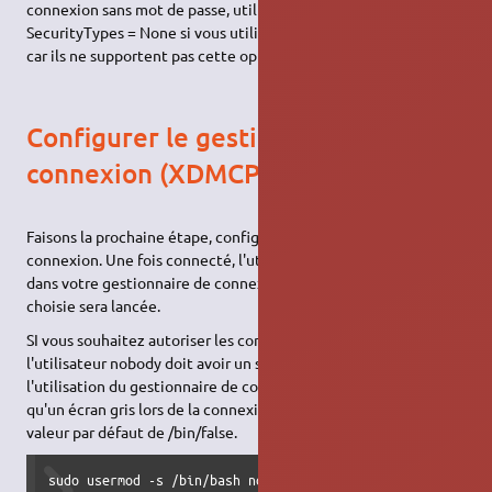
connexion sans mot de passe, utilisez uniquement des -
SecurityTypes = None si vous utilisez RealVNC ou TightVNC ,
car ils ne supportent pas cette option!
Configurer le gestionnaire de
connexion (XDMCP)
Faisons la prochaine étape, configurez le gestionnaire de
connexion. Une fois connecté, l'utilisateur devra s'authentifier
dans votre gestionnaire de connexion et ensuite la session
choisie sera lancée.
SI vous souhaitez autoriser les connexions anonymes,
l'utilisateur nobody doit avoir un shell valide attribué lors de
l'utilisation du gestionnaire de connexion. Vous ne recevrez
qu'un écran gris lors de la connexion si personne n'a défini la
valeur par défaut de /bin/false.
sudo usermod -s /bin/bash nobody 