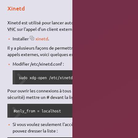
Xinetd
Xinetd est utilisé pour lancer automatiquement un serveur
VNC
sur l'appel d'un client externe.
Installer
xinetd
.
Il y a plusieurs façons de permettre à xinetd d'écouter les
appels externes, voici quelques exemples :
Modifier /etc/xinetd.conf :
sudo xdg-open /etc/xinetd.conf
Pour ouvrir les connexions à tous (peut poser des problèmes de
sécurité) mettre un # devant la ligne :
#only_from = localhost 
Si vous voulez seulement l'accès aux clients internes, vous
pouvez dresser la liste :