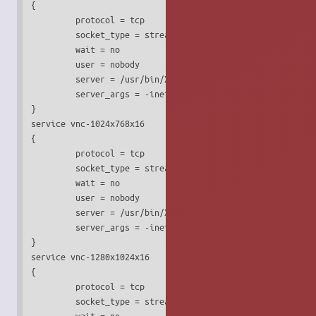
{

         protocol = tcp

         socket_type = stream

         wait = no

         user = nobody

         server = /usr/bin/Xvnc

         server_args = -inetd -query localhost -once -geom
}

service vnc-1024x768x16

{

         protocol = tcp

         socket_type = stream

         wait = no

         user = nobody

         server = /usr/bin/Xvnc

         server_args = -inetd -query localhost -once -geom
}

service vnc-1280x1024x16

{

         protocol = tcp

         socket_type = stream

         wait = no
