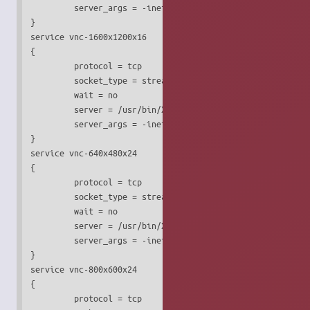
         server_args = -inetd -query localhost -once -geom
}

service vnc-1600x1200x16

{

         protocol = tcp

         socket_type = stream

         wait = no

         server = /usr/bin/Xvnc

         server_args = -inetd -query localhost -once -geom
}

service vnc-640x480x24

{

         protocol = tcp

         socket_type = stream

         wait = no

         server = /usr/bin/Xvnc

         server_args = -inetd -query localhost -once -geom
}

service vnc-800x600x24

{

         protocol = tcp
