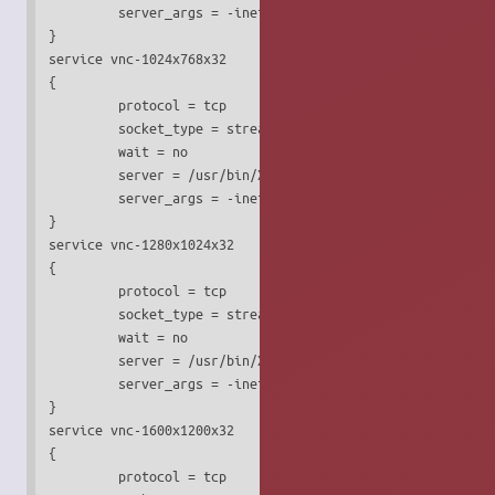
         server_args = -inetd -query localhost -once -geom
}

service vnc-1024x768x32

{

         protocol = tcp

         socket_type = stream

         wait = no

         server = /usr/bin/Xvnc

         server_args = -inetd -query localhost -once -geom
}

service vnc-1280x1024x32

{

         protocol = tcp

         socket_type = stream

         wait = no

         server = /usr/bin/Xvnc

         server_args = -inetd -query localhost -once -geom
}

service vnc-1600x1200x32

{

         protocol = tcp
