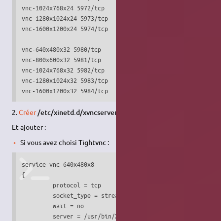
vnc-1024x768x24 5972/tcp

vnc-1280x1024x24 5973/tcp

vnc-1600x1200x24 5974/tcp

vnc-640x480x32 5980/tcp

vnc-800x600x32 5981/tcp

vnc-1024x768x32 5982/tcp

vnc-1280x1024x32 5983/tcp

2.
Créer
/etc/xinetd.d/xvncserver
si il n'existe pas déjà.
Et ajouter :
Si vous avez choisi
Tightvnc
:
service vnc-640x480x8

{

         protocol = tcp

         socket_type = stream

         wait = no

         server = /usr/bin/Xvnc
