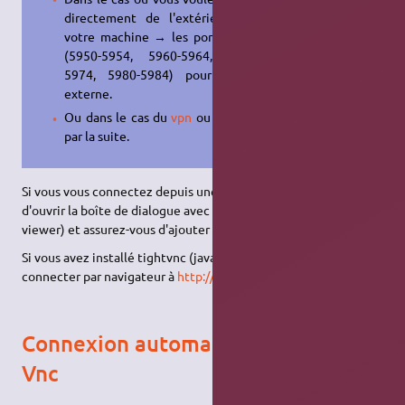
directement de l'extérieur vers
votre machine → les ports
VNC
:
(5950-5954, 5960-5964, 5970-
5974, 5980-5984) pour l'accès
externe.
Ou dans le cas du
vpn
ou
ssh
, voir
par la suite.
Si vous vous connectez depuis une machine Windows, il suffit
d'ouvrir la boîte de dialogue avec un client vnc (ex: TightVNC
viewer) et assurez-vous d'ajouter le: 1 à la fin de l'adresse.
Si vous avez installé tightvnc (java) vous pouvez vous
connecter par navigateur à
http://localhost:5950
Connexion automatique du Serveur
Vnc