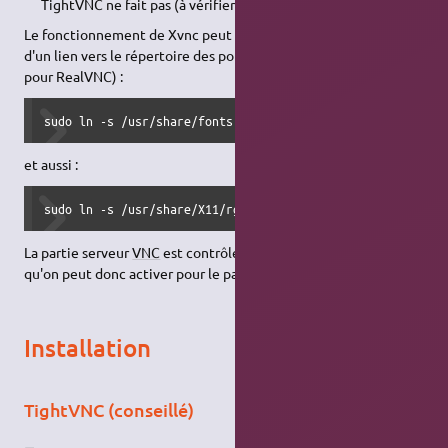
TightVNC ne fait pas (à vérifier dans les dernières versions).
Le fonctionnement de Xvnc peut nécessiter l'établissement
d'un lien vers le répertoire des polices (C'est également le cas
pour RealVNC) :
sudo ln -s /usr/share/fonts /usr/lib/X11/fonts
et aussi :
sudo ln -s /usr/share/X11/rgb.txt /usr/lib/X11/rgb.txt
La partie serveur
VNC
est contrôlée par le drapeau "Use flag",
qu'on peut donc activer pour le packet approprié.
Installation
TightVNC (conseillé)