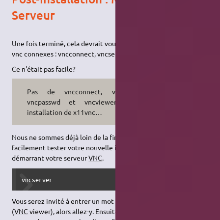
Serveur
Une fois terminé, cela devrait vous donner quatre programmes
vnc connexes : vncconnect, vncserver, vncpasswd, et vncviewer.
Ce n'était pas facile?
Pas de vncconnect, vncserver
vncpasswd et vncviewer après
installation de x11vnc…
Nous ne sommes déjà loin de la fin, mais vous pouvez
facilement tester votre nouvelle installation de
VNC
en
démarrant votre serveur
VNC
.
vncserver
Vous serez invité à entrer un mot de passe pour les clients
(
VNC
viewer), alors allez-y. Ensuite, vous serez invité à entrer