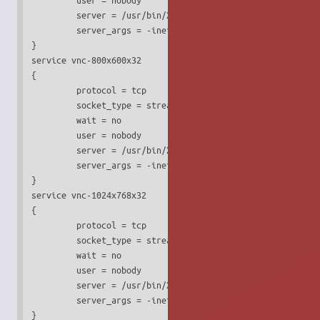
         server = /usr/bin/Xvnc

         server_args = -inetd -query localhost -once -geom
}

service vnc-800x600x32

{

         protocol = tcp

         socket_type = stream

         wait = no

         user = nobody

         server = /usr/bin/Xvnc

         server_args = -inetd -query localhost -once -geom
}

service vnc-1024x768x32

{

         protocol = tcp

         socket_type = stream

         wait = no

         user = nobody

         server = /usr/bin/Xvnc

         server_args = -inetd -query localhost -once -geom
}
