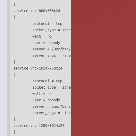
}

service vnc-800x600x24

{

         protocol = tcp

         socket_type = stream

         wait = no

         user = nobody

         server = /usr/bin/Xvnc

         server_args = -inetd -query localhost -once -geom
}

service vnc-1024x768x24

{

         protocol = tcp

         socket_type = stream

         wait = no

         user = nobody

         server = /usr/bin/Xvnc

         server_args = -inetd -query localhost -once -geom
}

service vnc-1280x1024x24

{
