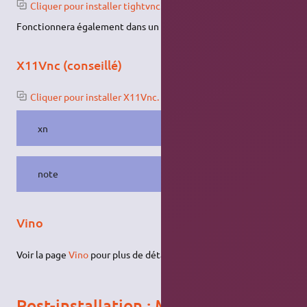
Cliquer pour installer tightvnc.
Fonctionnera également dans un navigateur web - avec java.
X11Vnc (conseillé)
Cliquer pour installer X11Vnc.
xn
note
Vino
Voir la page
Vino
pour plus de détails.
Post-installation : Mot de passe