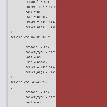
         protocol = tcp

         socket_type = stream

         wait = no

         user = nobody

         server = /usr/bin/Xvnc

         server_args = -inetd -query localhost -once -geom
}

service vnc-1600x1200x24

{

         protocol = tcp

         socket_type = stream

         wait = no

         user = nobody

         server = /usr/bin/Xvnc

         server_args = -inetd -query localhost -once -geom
}

service vnc-640x480x32

{

         protocol = tcp

         socket_type = stream

         wait = no

         user = nobody
