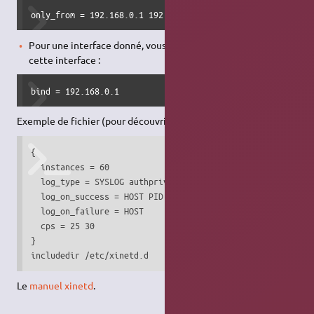
only_from = 192.168.0.1 192.168.0.2
Pour une interface donné, vous pouvez spécifier l'IP de
cette interface :
bind = 192.168.0.1 
Exemple de fichier (pour découvrir d'autres options) :
{

  instances = 60

  log_type = SYSLOG authpriv 

  log_on_success = HOST PID

  log_on_failure = HOST

  cps = 25 30

}

Le
manuel xinetd
.