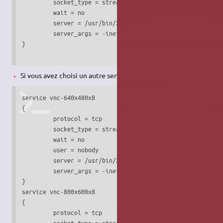
         socket_type = stream

         wait = no

         server = /usr/bin/Xvnc

         server_args = -inetd -query localhost -once -geom
}

Si vous avez choisi un autre serveur
vnc
:
service vnc-640x480x8

{

         protocol = tcp

         socket_type = stream

         wait = no

         user = nobody

         server = /usr/bin/Xvnc

         server_args = -inetd -query localhost -once -geom
}

service vnc-800x600x8

{

         protocol = tcp

         socket_type = stream
