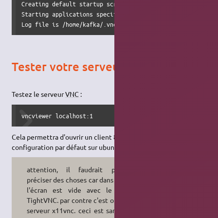
Creating default startup script /home/kafka/.vnc/xstartup

Starting applications specified in /home/kafka/.vnc/xstart
Log file is /home/kafka/.vnc/kafka-laptop:1.log
Tester votre serveur VNC
Testez le serveur
VNC
:
vncviewer localhost:1
Cela permettra d'ouvrir un client 800x600x24bit (d'après la
configuration par défaut sur ubuntu).
attention, il faudrait peut-être
préciser des choses car dans mon cas
l'écran est vide avec le serveur
TightVNC. par contre c'est ok avec le
serveur x11vnc. ceci est sans doute