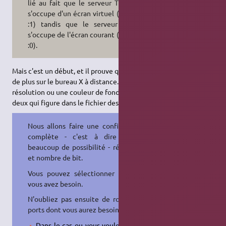
lié au fait que le serveur TightVNC
s'occupe d'un écran virtuel (DISPLAY
:1) tandis que le serveur x11vnc
s'occupe de l'écran courant (DISPLAY
:0).
Mais c'est un début, et il prouve que vous avez fait un grand pas
de plus sur le bureau X à distance. Si vous voulez une autre
résolution ou une couleur de fond, il suffit d'utiliser le numéro
deux qui figure dans le fichier des services.
Nous allons faire une configuration
complète - c'est à dire - avec
beaucoup de possibilité - résolution
et nombre de bit.
Vous pouvez sélectionner ce dont
vous avez besoin.
N'oubliez pas ensuite de router les
ports dont vous aurez besoin :
Dans le cas ou vous voulez router