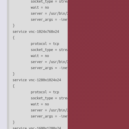
         socket_type = stream

         wait = no

         server = /usr/bin/Xvnc

         server_args = -inetd -query localhost -once -geom
}

service vnc-1024x768x24

{

         protocol = tcp

         socket_type = stream

         wait = no

         server = /usr/bin/Xvnc

         server_args = -inetd -query localhost -once -geom
}

service vnc-1280x1024x24

{

         protocol = tcp

         socket_type = stream

         wait = no

         server = /usr/bin/Xvnc

         server_args = -inetd -query localhost -once -geom
}

service vnc-1600x1200x24
