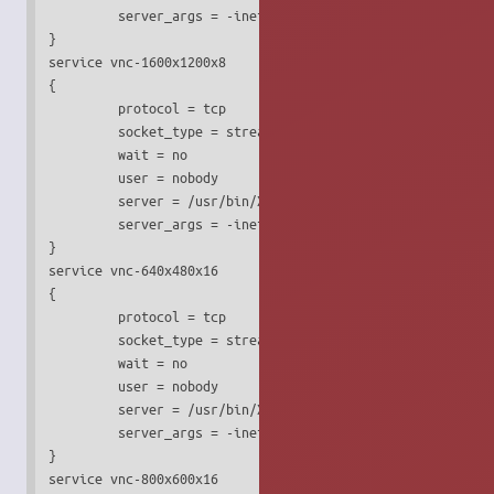
         server_args = -inetd -query localhost -once -geom
}

service vnc-1600x1200x8

{

         protocol = tcp

         socket_type = stream

         wait = no

         user = nobody

         server = /usr/bin/Xvnc

         server_args = -inetd -query localhost -once -geom
}

service vnc-640x480x16

{

         protocol = tcp

         socket_type = stream

         wait = no

         user = nobody

         server = /usr/bin/Xvnc

         server_args = -inetd -query localhost -once -geom
}

service vnc-800x600x16
