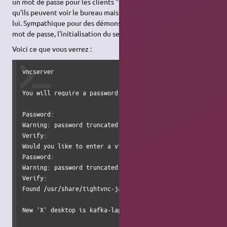
un mot de passe pour les clients "view only", ce qui signifie
qu'ils peuvent voir le bureau mais ne peuvent pas interagir avec
lui. Sympathique pour des démonstrations ! Après avoir saisi le
mot de passe, l'initialisation du serveur
VNC
se terminera.
Voici ce que vous verrez :
vncserver

You will require a password to access your desktops.

Password: 

Warning: password truncated to the length of 8.

Verify:   

Would you like to enter a view-only password (y/n)? y     
Password: 

Warning: password truncated to the length of 8.

Verify:   

Found /usr/share/tightvnc-java for http connections.

New 'X' desktop is kafka-laptop:1
