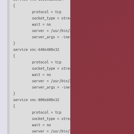
{

         protocol = tcp

         socket_type = stream

         wait = no

         server = /usr/bin/Xvnc

         server_args = -inetd -query localhost -once -geom
}

service vnc-640x480x32

{

         protocol = tcp

         socket_type = stream

         wait = no

         server = /usr/bin/Xvnc

         server_args = -inetd -query localhost -once -geom
}

service vnc-800x600x32

{

         protocol = tcp

         socket_type = stream

         wait = no

         server = /usr/bin/Xvnc
