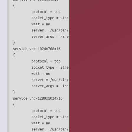
{

         protocol = tcp

         socket_type = stream

         wait = no

         server = /usr/bin/Xvnc

         server_args = -inetd -query localhost -once -geom
}

service vnc-1024x768x16

{

         protocol = tcp

         socket_type = stream

         wait = no

         server = /usr/bin/Xvnc

         server_args = -inetd -query localhost -once -geom
}

service vnc-1280x1024x16

{

         protocol = tcp

         socket_type = stream

         wait = no

         server = /usr/bin/Xvnc
