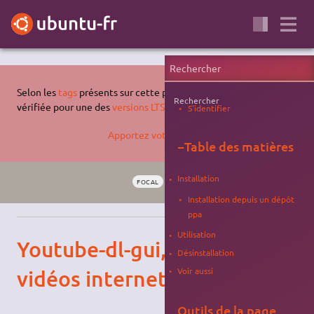
Selon les
tags
présents sur cette page, celle-ci n'a pas été
Rechercher
vérifiée pour une des
versions LTS supportées d'Ubuntu
.
S'identifier
Apportez votre aide…
−
Table des matières
Installation
FOCAL
BIONIC
MULTIMÉDIA
CAPTURE
Installation depuis un dépôt
ppa
Utilisation
Youtube-dl-gui, capture de
Désinstallation
vidéos internet
Voir aussi
Outils de la page