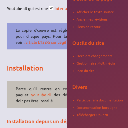
Youtube-dl-gui
est une
interface graphique
pour
youtube-dl
.
Afficher le texte source
Anciennes révisions
Liens de retour
La copie d’œuvre est réglementée
pour chaque pays. Pour la France,
Outils du site
voir
l'article L122-5 sur Légifrance
.
Derniers changements
Gestionnaire Multimédia
Installation
Plan du site
Divers
Parce qu'il rentre en conflit, le
paquet
youtube-dl
des dépôts ne
Participer à la documentation
doit pas être installé.
Documentation hors ligne
Télécharger Ubuntu
Installation depuis un dépôt ppa