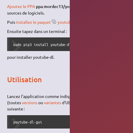
1)
Ajoutez le PPA
ppa:mordec13/youtubedl-gui
dans vos
sources de logiciels.
Puis
installez le paquet
youtubedl-gui
Ensuite tapez dans un terminal :
sudo pip3 install youtube-dl
pour installer youtube-dl.
Utilisation
Lancez l'application comme indiqué
ici
ou via le
terminal
(toutes
versions
ou
variantes
d'Ubuntu) avec la
commande
suivante :
youtube-dl-gui