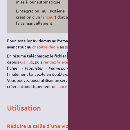
mise à jour automatique.
L'intégration au système (dont la
création d'un
lanceur
) doit aussi être
faite manuellement.
Pour installer
Avidemux
au format
AppImage
, référez-vous
avant tout au
chapitre dédié
au sujet.
En résumé téléchargez le fichier
avidemux_
X
.
X
.
X
.appImage
depuis
GitHub
, puis
rendez-le exécutable
(clic droit sur le
fichier →
Propriétés
→
Permissions
→
Autoriser l'exécution
).
Finalement lancez-le en double-cliquant dessus.
Vous pouvez aussi utiliser un service tel que
appimaged
pour
créer automatiquement un
lanceur
.
Utilisation
Réduire la taille d'une vidéo