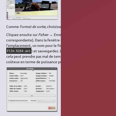
Comme
Format de sortie
, choisissez
AVI Muxer
.
Cliquez ensuite sur
Fichier
→
Enregistrer
(ou sur l'icône
correspondante). Dans la fenêtre qui s'ouvre, sélectionnez
l'emplacement, un nom pour le fichier (Par exemple
) et sauvegardez. Le réencodage va commencer,
Film.h264.avi
cela peut prendre pas mal de temps: l'encodage vidéo est très
coûteux en terme de puissance processeur.