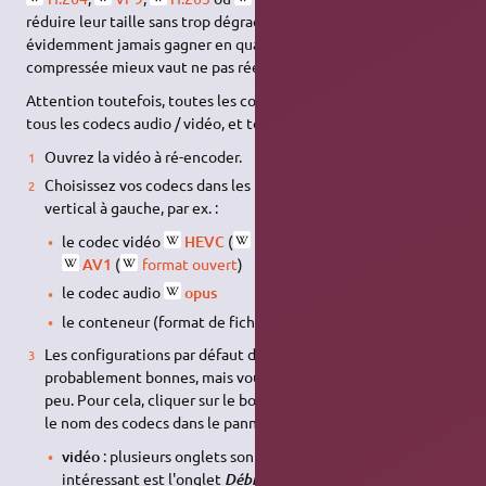
réduire leur taille sans trop dégrader la qualité (on ne pourra
évidemment jamais gagner en qualité, et si la source est trop
compressée mieux vaut ne pas réencoder).
Attention toutefois, toutes les conteneurs n'acceptent pas
tous les codecs audio / vidéo, et tous les
lecteurs
non plus.
Ouvrez la vidéo à ré-encoder.
Choisissez vos codecs dans les menus déroulants du panneau
vertical à gauche, par ex. :
le codec vidéo
HEVC
(
format propriétaire
) ou
AV1
(
format ouvert
)
le codec audio
opus
le conteneur (format de fichier)
MKV
Les configurations par défaut de vos codecs sont
probablement bonnes, mais vous pourriez vouloir affiner un
peu. Pour cela, cliquer sur le bouton
Configurer
présent sous
le nom des codecs dans le panneau vertical.
vidéo
: plusieurs onglets sont disponibles, le plus
intéressant est l'onglet
.
Débit