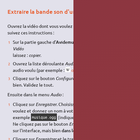
Extraire la bande son d'une vidéo
Ouvrez la vidéo dont vous voulez extraire la bande son, puis
suivez ces instructions :
Sur la partie gauche d'
Avidemux
, dans la liste déroulante
Vidéo
laissez :
copier
.
Ouvrez la liste déroulante
Audio
et choisissez le format
audio voulu (par exemple :
opus
).
Cliquez sur le bouton
Configurer
et choisissez le débit qui va
bien. Validez le tout.
Ensuite dans le menu
Audio
:
Cliquez sur
Enregistrer
. Choisissez le répertoire que vous
voulez et donnez un nom à votre future musique (par
exemple
(indiquez bien l'extension !).
musique.ogg
Ne cliquez pas sur le bouton
Enregistrer
directement présent
sur l'interface, mais bien
dans le menu
→
Enregistrer
!
Audio
Cliquez sur
Enregistrer
et le travail commence.