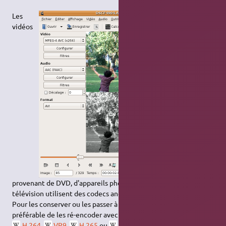
Les
vidéos
provenant de DVD, d'appareils photo numériques ou de la
télévision utilisent des codecs anciens et peu performants.
Pour les conserver ou les passer à ses amis, il est souvent
préférable de les ré-encoder avec un codec moderne, comme
H.264
,
VP9
,
H.265
ou
AV1
. Il est ainsi possible de