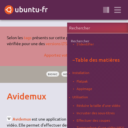
Selon les
tags
présents sur cette page, celle-ci n'a pas été
Rechercher
vérifiée pour une des
versions LTS supportées d'Ubuntu
.
S'identifier
Apportez votre aide…
−
Table des matières
Installation
BIONIC
MONTAGE VIDÉO
VIDÉO
ENCODAGE
Flatpak
AppImage
Avidemux
Utilisation
Réduire la taille d'une vidéo
Incruster des sous-titres
Avidemux
est une application de montage et d'
encodage
Effectuer des coupes
vidéo. Elle permet d'effectuer des coupes, des montages
Transcodage d'une vidéo MKV