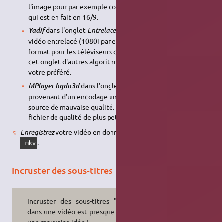
l'image pour par exemple corriger un enregistrement 4/3
qui est en fait en 16/9.
dans l'onglet
Entrelacement
: dés-entrelace une
Yadif
vidéo entrelacé (1080i par exemple, ou autre ancien
format pour les téléviseurs cathodiques). Il existe dans
cet onglet d'autres algorithmes équivalents, choisissez
votre préféré.
dans l'onglet
Bruit
: atténue les bruits
MPlayer hqdn3d
provenant d'un encodage un peu sévère ou d'un fichier
source de mauvaise qualité. Il permet l'obtention d'un
fichier de qualité de plus petite taille.
Enregistrez
votre vidéo en donnant un nom finissant par
.
.mkv
Incruster des sous-titres
Incruster des sous-titres "en dur"
dans une vidéo est presque toujours
une mauvaise idée !