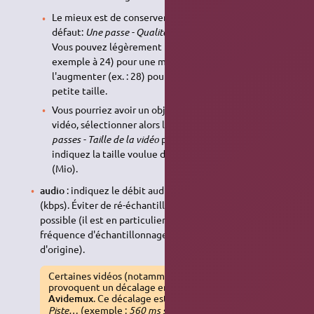
Le mieux est de conserver le
Mode d'encodage
par
défaut:
Une passe - Qualité Quantificateur (moyenne)
.
Vous pouvez légèrement baisser le
Quantificateur
(par
exemple à 24) pour une meilleure qualité vidéo ou
l'augmenter (ex. : 28) pour obtenir un fichier de plus
petite taille.
Vous pourriez avoir un objectif de taille pour votre
vidéo, sélectionner alors le
Mode d'encodage
:
Deux
passes - Taille de la vidéo
puis dans la ligne du dessous,
indiquez la taille voulue de votre vidéo en mégaoctets
(Mio).
audio
: indiquez le débit audio en kilobits par seconde
(kbps). Éviter de ré-échantillonner dans la mesure du
possible (il est en particulier inutile et d'utiliser une
fréquence d'échantillonnage supérieure au format
d'origine).
Certaines vidéos (notamment sur certains DVD)
provoquent un décalage entre l'audio et la vidéo avec
Avidemux
. Ce décalage est visible dans:
Audio
→
Piste…
(exemple :
560 ms shift
; dans ce cas mettez un