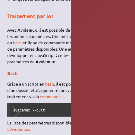
Traitement par lot
Avec
Avidemux
, il est possible de traiter plusieurs vidéos avec
les mêmes paramètres. Une méthode est de rédiger un script
en
bash
et ligne de commande mais elle reste limité en nombre
de paramètres disponibles. Une autre méthode est de
développer en JavaScript : celle-ci permet d'accéder à tous les
paramètres de
Avidemux
.
Bash
Grâce à un script en
bash
, il est possible de scanner le contenu
d'un dossier et d'appeler récursivement
pour le
avidemux
traitement via la
commande
:
avidemux --quit
La liste des paramètres disponibles est consultable sur le
wiki
d'Avidemux
.