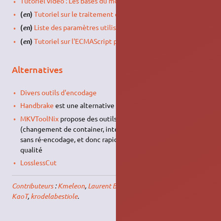
Tutoriel vidéo : Les bases du montage vidéo avec avidemux
(
)
Tutoriel sur le traitement en lot
en
(
)
Liste des paramètres utilisable en ligne de commande
en
(
)
Tutoriel sur l'ECMAScript pour Avidemux
en
Alternatives
Divers outils d'encodage
Handbrake
est une alternative généralement plus moderne
MKVToolNix
propose des outils avancés de
remuxing
(changement de container, intégration de sous-titres, etc.)
sans ré-encodage, et donc rapidement et sans perte de
qualité
LosslessCut
Contributeurs
:
Kmeleon
,
Laurent Bellegarde
,
ZondeR
, Mean,
KaoT
,
krodelabestiole
.