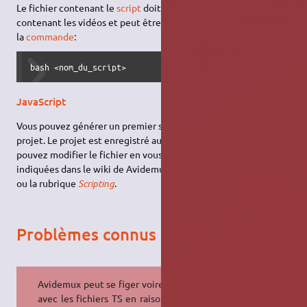
Le fichier contenant le
script
doit être placé dans le répertoire
contenant les vidéos et peut être exécuté dans un
terminal
via
la
commande
:
bash <nom_du_script>
JavaScript
Vous pouvez générer un premier script en enregistrant votre
projet. Le projet est enregistré au format
JavaScript
, vous
pouvez modifier le fichier en vous inspirant des informations
indiquées dans le wiki de Avidemux concernant le
JavaScript
ou la rubrique
Scripting
.
Problèmes connus
Avidemux peut se figer voire crasher
avec les fichiers TS en raison de ces