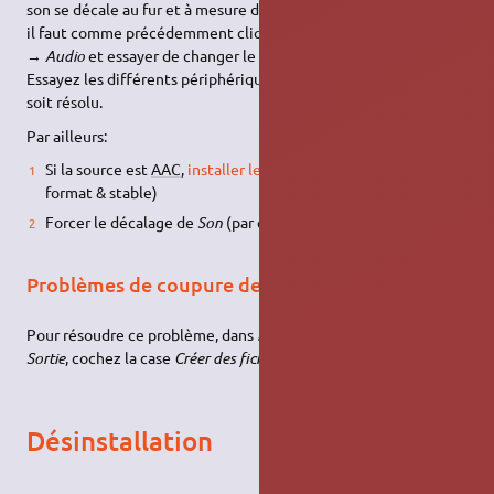
son se décale au fur et à mesure de la lecture sur la vidéo finale,
il faut comme précédemment cliquer sur
Édition
→
Préférences
→
Audio
et essayer de changer le périphérique de sortie.
Essayez les différents périphériques jusqu'à ce que le problème
soit résolu.
Par ailleurs:
Si la source est
AAC
,
installer le paquet
(lit plus de
faad
format & stable)
Forcer le décalage de
Son
(par ex. : -5ms)
Problèmes de coupure de fichier à 4 GB
Pour résoudre ce problème, dans
Édition
→
Préférences
→
Sortie
, cochez la case
Créer des fichiers openDML
.
Désinstallation