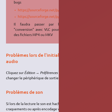
bugs
https://sourceforge.net/p/avidemux/bugs/110/
https://sourceforge.net/p/avidemux/bugs/40/
Il faudra passer par la case
"conversion" avec VLC pour obtenir
des fichiers MP4 ou MKV
Problèmes lors de l'initialisation du dispositif
audio
Cliquez sur
Édition
→
Préférences
→
Audio
, et essayez de
changer le périphérique de sortie par Pulse Audio ou
Pipewire
.
Problèmes de son
Si lors de la lecture le son est haché, vous entendez des
craquements ou après encodage vous vous apercevez que le