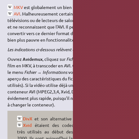
MKV
est globalement un bien meilleur conteneur que
AVI
. Malheureusement certains modèles anciens de
télévisions ou de lecteurs de salon ne lisent pas encore le
MKV
,
et ne reconnaissent que l'AVI. Il peut donc être utile de savoir
convertir vers ce dernier format de conteneur, même s'il est
bien plus pauvre en fonctionnalités.
Les indications ci-dessous relèvent de la version 2.6 d'Avidemux :
Ouvrez
Avidemux
, cliquez sur
Fichier
→
Ouvrir
pour charger le
film en MKV, à transcoder en AVI. Ce n'est pas obligatoire, mais
le menu
Fichier
→
Informations
vous permettra d'avoir un
aperçu des caractéristiques du fichier original (les codecs
utilisés). Si la vidéo utilise déjà un codec supporté par le
conteneur AVI (MPEG2,3,4, Xvid, DivX), le traitement sera
évidement plus rapide, puisqu'il n'y aura rien à réencoder (juste
à changer le conteneur).
DivX
et son alternative ouverte
Xvid
étaient des codecs vidéo
très utilisés au début des années
2000. Ils sont aujourd'hui largement