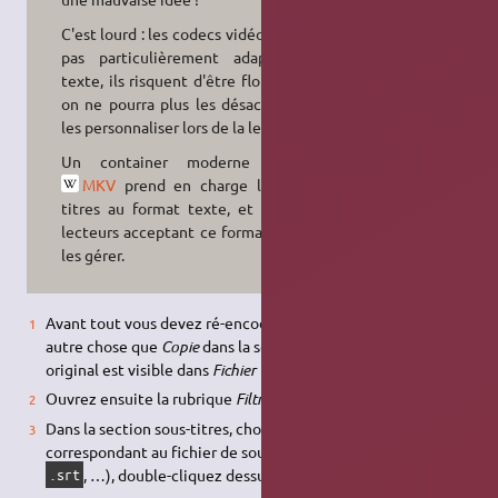
C'est lourd : les codecs vidéo ne sont
pas particulièrement adaptés au
texte, ils risquent d'être floutés ; et
on ne pourra plus les désactiver, ou
les personnaliser lors de la lecture.
Un container moderne comme
MKV
prend en charge les sous-
titres au format texte, et tous les
lecteurs acceptant ce format savent
les gérer.
Avant tout vous devez ré-encoder la vidéo, et donc choisir
autre chose que
Copie
dans la section
Vidéo
(le format
original est visible dans
Fichier
→
Propriétés
).
Ouvrez ensuite la rubrique
Filtres
dans l'onglet
Video
.
Dans la section sous-titres, choisissez le module
correspondant au fichier de sous-titres que vous avez (
,
.sub
, …), double-cliquez dessus.
.srt