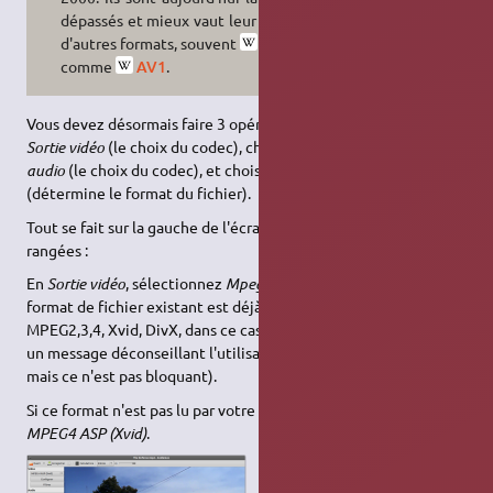
dépassés et mieux vaut leur préférer
d'autres formats, souvent
ouverts
,
comme
AV1
.
Vous devez désormais faire 3 opérations : choisir un format de
Sortie vidéo
(le choix du codec), choisir un format de
Sortie
audio
(le choix du codec), et choisir le
Format de sortie
AVI
(détermine le format du fichier).
Tout se fait sur la gauche de l'écran ou ces 3 options sont
rangées :
En
Sortie vidéo
, sélectionnez
Mpeg4 AVC (x264)
(sauf si le
format de fichier existant est déjà compatible avec
AVI
:
MPEG2,3,4, Xvid, DivX, dans ce cas choisissez
Copy
– vous aurez
un message déconseillant l'utilisation de ce codec avec un AVI,
mais ce n'est pas bloquant).
Si ce format n'est pas lu par votre télévision, essayez le codec
MPEG4 ASP (Xvid)
.