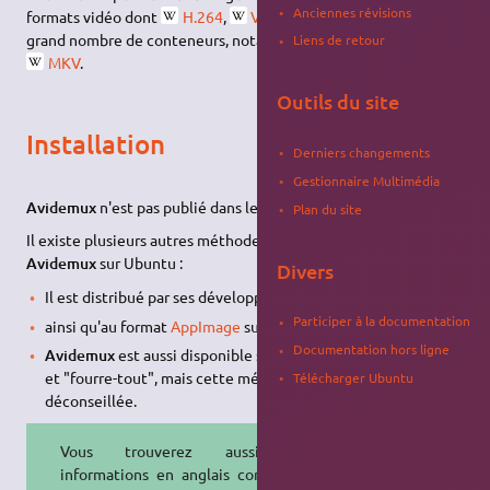
Anciennes révisions
formats vidéo dont
H.264
,
VP9
,
H.265
ou
AV1
, et un
grand nombre de conteneurs, notamment
MPEG
,
MP4
et
Liens de retour
MKV
.
Outils du site
Installation
Derniers changements
Gestionnaire Multimédia
Avidemux
n'est pas publié dans les
dépôts APT
d'Ubuntu.
Plan du site
Il existe plusieurs autres méthodes,
au choix
, pour installer
Avidemux
sur Ubuntu :
Divers
Il est distribué par ses développeurs en
Flatpak
sur Flathub,
Participer à la documentation
ainsi qu'au format
AppImage
sur GitHub.
Documentation hors ligne
Avidemux
est aussi disponible sur certains
PPA
historiques
et "fourre-tout", mais cette méthode est vivement
Télécharger Ubuntu
déconseillée.
Vous trouverez aussi des
informations en anglais concernant