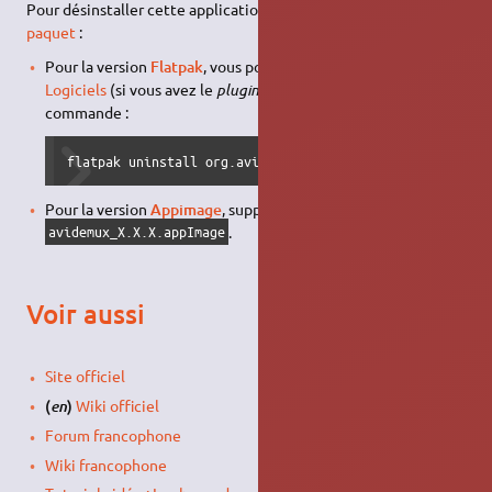
Pour désinstaller cette application, il suffit de
supprimer son
paquet
:
Pour la version
Flatpak
, vous pouvez passer par
GNOME
Logiciels
(si vous avez le
plugin
Flatpak
), ou en ligne de
commande :
flatpak uninstall org.avidemux.Avidemux
Pour la version
Appimage
, supprimez simplement le fichier
.
avidemux_X.X.X.appImage
Voir aussi
Site officiel
(
)
Wiki officiel
en
Forum francophone
Wiki francophone