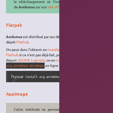
le téléchargement et l'installation
de
Avidemux
sur son
site officiel
.
Flatpak
Avidemux
est distribué par ses développeurs en
Flatpak
sur le
dépôt
Flathub
.
On peut donc l'obtenir en
installant Flatpak
avec le
dépôt
Flathub
si ce n'est pas déjà fait, puis en installant
Avidemux
depuis
GNOME Logiciels
, ou en
installant le paquet
en ligne de commande :
org.avidemux.Avidemux
flatpak install org.avidemux.Avidemux
AppImage
Cette méthode ne permet pas de