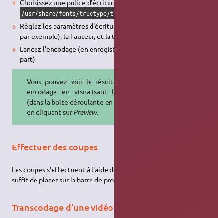
Choisissez une police d'écriture (ex:
/usr/share/fonts/truetype/ttf-liberation/LiberationSans-R
Réglez les paramètres d'écriture comme la couleur (blanc
par exemple), la hauteur, et la taille du texte.
Lancez l'encodage (en enregistrant votre vidéo quelque
part).
Vous pouvez voir le résultat avant
encodage en visualisant la sortie
(dans la boîte déroulante en haut) ou
en cliquant sur
Preview
.
Effectuer des coupes
Les coupes s'effectuent à l'aide des curseurs
et
qu'il
A [
B ]
suffit de placer sur la barre de progression.
Transcodage d'une vidéo MKV en AVI