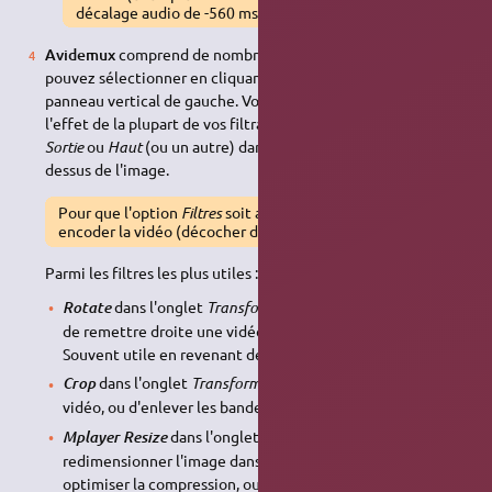
décalage audio de -560 ms).
Avidemux
comprend de nombreux
filtres vidéo
que vous
pouvez sélectionner en cliquant sur
Filtres
, toujours dans le
panneau vertical de gauche. Vous pourrez prévisualiser
l'effet de la plupart de vos filtrages en remplaçant
Entrée
par
Sortie
ou
Haut
(ou un autre) dans le menu déroulant au
dessus de l'image.
Pour que l'option
Filtres
soit accessible, vous devez ré-
encoder la vidéo (décocher donc
copie
)
Parmi les filtres les plus utiles :
dans l'onglet
Transformation
: permet par exemple
Rotate
de remettre droite une vidéo prise en orientation
portrait
.
Souvent utile en revenant de vacances…
dans l'onglet
Transformation
: permet de recadrer la
Crop
vidéo, ou d'enlever les bandes noires autour de l'image.
dans l'onglet
Transformation
: permet de
Mplayer Resize
redimensionner l'image dans des tailles plus petites pour
optimiser la compression, ou déformer le ratio d'aspect de