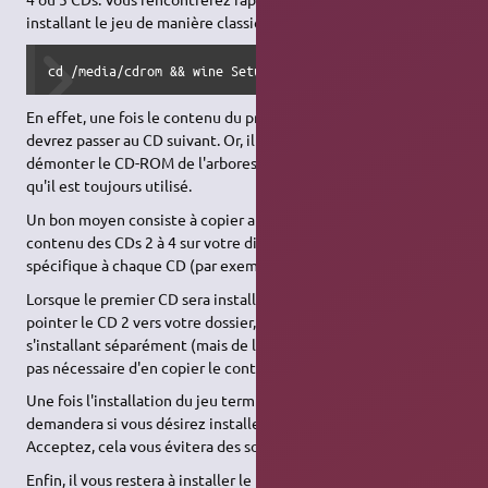
installant le jeu de manière classique :
cd /media/cdrom && wine Setup.exe
En effet, une fois le contenu du premier CD installé, vous
devrez passer au CD suivant. Or, il vous sera impossible de
démonter le CD-ROM de l'arborescence Linux, étant donné
qu'il est toujours utilisé.
Un bon moyen consiste à copier au préalable l'ensemble du
contenu des CDs 2 à 4 sur votre disque dur, dans un dossier
spécifique à chaque CD (par exemple dans /home/user/CD2).
Lorsque le premier CD sera installé, il vous suffira alors de
pointer le CD 2 vers votre dossier, et ainsi de suite. L'extension
s'installant séparément (mais de la même façon), il ne vous est
pas nécessaire d'en copier le contenu sur votre disque.
Une fois l'installation du jeu terminée, l'installateur vous
demandera si vous désirez installer les pilotes DirectX.
Acceptez, cela vous évitera des soucis graphiques dans le jeu.
Enfin, il vous restera à installer le patch officiel édité par