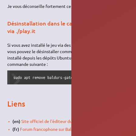
Je vous déconseille fortement cette option, malgré cela.
Désinstallation dans le cas d’une installation
via ./play.it
Si vous avez installé le jeu via des paquets
générés par ./play.it
,
vous pouvez le désinstaller comme vous le feriez pour un jeu
installé depuis les dépôts Ubuntu. Par exemple via la
commande suivante :
sudo apt remove baldurs-gate-2 baldurs-gate-2-l10n-fr bal
Liens
(en)
Site officiel de l'éditeur du jeu
(fr)
Forum francophone sur Baldur's Gate