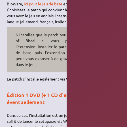
BioWare,
ici pour le jeu de base
et
là si vous avez l'extension
.
Choisissez le patch qui convient à votre installation : anglais si
vous avez le jeu en anglais, international pour toute autre
langue (allemand, français, italien…).
N'installez que le patch pour Throne
of Bhaal si vous possédez
l'extension. Installer le patch du jeu
de base puis l'extension ensuite
peut vous exposer à de graves bugs
dans le jeu.
Le patch s'installe également via Wine.
Édition 1 DVD (+ 1 CD d'extension
éventuellement
Dans ce cas, l'installation est un jeu d'enfant puisqu'il vous
suffit de lancer le setup.exe via Wine, dans un terminal (ou avec
votre gestionnaire de fichiers favori).