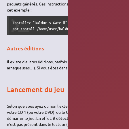
paquets générés. Ces instructions devraient être similaires à
cet exemple :
Installez "Baldurʼs Gate Ⅱ" en lançant la série de command
apt install /home/user/baldurs-gate-2_2.5.26498-gog23651+
Autres éditions
Il existe d'autres éditions, parfois plus obscures (et
1)
arnaqueuses…). Si vous êtes dans ce cas, suivez le guide.
Lancement du jeu
Selon que vous ayez ou non l'extension, il vous faudra insérer
votre CD 1 (ou votre DVD), ou le CD de l'extension, pour
démarrer le jeu. En effet, il détecte une absence de disque s'il
n'est pas présent dans le lecteur (contrôle anti-crack), vous