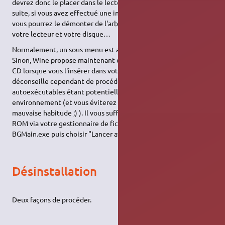
devrez donc le placer dans le lecteur au moins au début. Par la
suite, si vous avez effectué une installation complète du jeu,
vous pourrez le démonter de l'arborescence et ainsi épargner
votre lecteur et votre disque…
Normalement, un sous-menu est apparu dans votre menu.
Sinon, Wine propose maintenant de lancer l'autoexécution du
CD lorsque vous l'insérer dans votre lecteur. Je vous
déconseille cependant de procéder de la suite, les
autoexécutables étant potentiellement nocifs pour votre
environnement (et vous éviterez de la sorte de prendre une
mauvaise habitude ;) ). Il vous suffit de vous rendre sur le CD-
ROM via votre gestionnaire de fichiers, et de cliquer droit sur
BGMain.exe puis choisir "Lancer avec Wine". Et voilà !
Désinstallation
Deux façons de procéder.