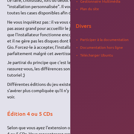
ce faire, choisissez, lors du début de l'installation, l'option
Gestionnaire Multimédia
"installation personnalisée". Il vous suffit alors de cocher
Plan du site
toutes les cases disponibles afin d'installer entièrement le jeu.
Ne vous inquiétez pas : il va vous dire que votre disque dur n'est
Divers
pas assez grand pour accueillir le jeu complet. C'est dû au fait
que l'installateur fonctionne encore pour les disques en FAT32,
Participer à la documentation
et il ne gère pas les disques dont la capacité est supérieure à 2
Gio. Forcez-le à accepter, l'installation se déroulera
Documentation hors ligne
parfaitement malgré cet avertissement.
Télécharger Ubuntu
Je partirai du principe que c'est le choix que vous ferez, mais
rassurez-vous, les différences sont infimes pour la suite du
tutoriel ;)
Différentes éditions du jeu existent, et l'installation peut
s'avérer plus compliquée qu'il n'y paraît, comme nous allons le
voir.
Édition 4 ou 5 CDs
Selon que vous ayez l'extension ou non, vous avez à disposition
4 ou 5 CDs. Vous rencontrerez rapidement des problèmes en