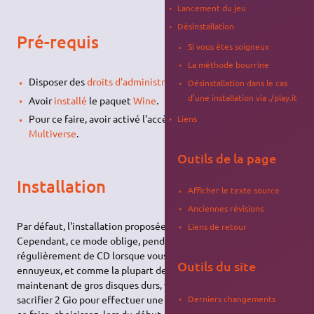
Lancement du jeu
Désinstallation
Pré-requis
Si vous êtes soigneux
La méthode bourrine
Disposer des
droits d'administration
.
Désinstallation dans le cas
d’une installation via ./play.it
Avoir
installé
le paquet
Wine
.
Pour ce faire, avoir activé l'accès aux
dépôts Universe et
Liens
Multiverse
.
Outils de la page
Installation
Afficher le texte source
Anciennes révisions
Par défaut, l'installation proposée est "recommandée".
Liens de retour
Cependant, ce mode oblige, pendant le jeu, à changer
régulièrement de CD lorsque vous changez de zone… c'est
Outils du site
ennuyeux, et comme la plupart des joueurs disposent
maintenant de gros disques durs, vous pourrez aisément
Derniers changements
sacrifier 2 Gio pour effectuer une installation complète. Pour