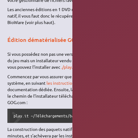
Les anciennes éditions en 1 DVD ne comportent pas de patch
natif, il vous faut donc le récupérer sur le site officiel de
BioWare (voir plus haut).
Édition dématérialisée GOG.com
Si vous possédez non pas une version sur CD-ROM ou DVD-ROM
du jeu mais un installateur vendu par la boutique GOG.com,
vous pouvez l’installer avec
./play.it
.
Commencez par vous assurer que ./play.it est installé sur votre
système, en suivant
les instruction d’installation
de la page de
documentation dédiée. Ensuite, lancez ./play.it en lui donnant
le chemin de l’installateur téléchargé depuis votre compte
GOG.com :
play.it ~/Téléchargements/baldur_s_gate_2_complete_french
La construction des paquets natifs va prendre quelques
minutes, et s’achèvera par les instructions d’installation des