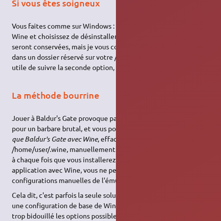
Si vous êtes soigneux
Vous faites comme sur Windows : relancez le setup.exe avec
Wine et choisissez de désinstaller le jeu. Vos sauvegardes
seront conservées, mais je vous conseille de les copier avant
dans un dossier réservé sur votre /home/user, car il est parfois
utile de suivre la seconde option, à savoir…
La méthode bourrine
Jouer à Baldur's Gate provoque parfois l'envie de se prendre
pour un barbare brutal, et vous pouvez,
si vous n'avez installé
que Baldur's Gate avec Wine
, effacer complètement
/home/user/.wine, manuellement. Comme le dossier est recréé
à chaque fois que vous installerez un jeu ou une autre
application avec Wine, vous ne perdrez que vos éventuelles
configurations manuelles de l'émulateur.
Cela dit, c'est parfois la seule solution possible pour retrouver
une configuration de base de Wine, si vous avez par exemple
trop bidouillé les options possibles dans winecfg.