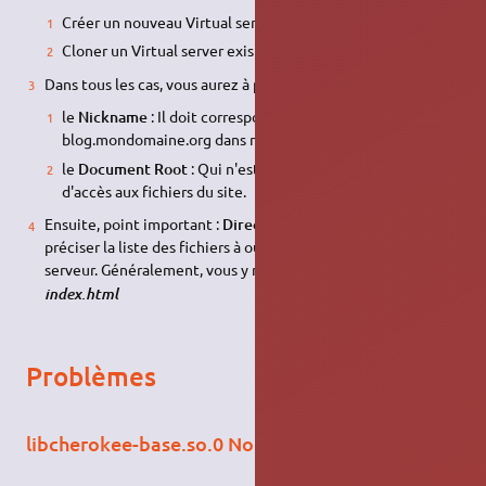
Créer un nouveau Virtual server
Cloner un Virtual server existant.
Dans tous les cas, vous aurez à préciser
le
Nickname
: Il doit correspondre à l'adresse
blog.mondomaine.org dans notre exemple.
le
Document Root
: Qui n'est rien de plus que le chemin
d'accès aux fichiers du site.
Ensuite, point important :
Directory Indexes
: Ici vous devez
préciser la liste des fichiers à ouvrir quand on entre sur le
serveur. Généralement, vous y mettrez
index.php,
index.html
Problèmes
libcherokee-base.so.0 No such file or directory