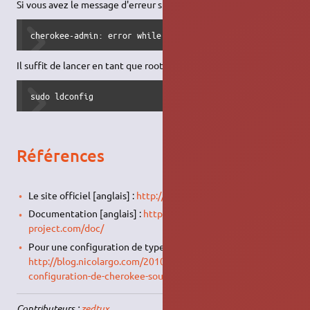
Si vous avez le message d'erreur suivant :
cherokee-admin: error while loading shared libraries: lib
Il suffit de lancer en tant que root ldconfig :
sudo ldconfig
Références
Le site officiel [anglais] :
http://www.cherokee-project.com/
Documentation [anglais] :
http://www.cherokee-
project.com/doc/
Pour une configuration de type
HTTPS
[francais] :
http://blog.nicolargo.com/2010/03/installation-et-
configuration-de-cherokee-sous-ubuntu.html
Contributeurs :
zedtux
.