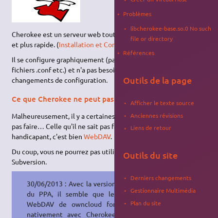
Problèmes
libcherokee-base.so.0 No such
Cherokee est un serveur web tout comme
apache2
, plus simple
file or directory
et plus rapide. (
Installation et Configuration
)
Références
Il se configure graphiquement (pas besoin de modifier de
fichiers .conf etc.) et n'a pas besoin d'être redémarré après des
Outils de la page
changements de configuration.
Ce que Cherokee ne peut pas faire
Afficher le texte source
Anciennes révisions
Malheureusement, il y a certaines choses que Cherokee ne sait
pas faire… Celle qu'il ne sait pas faire, qui est le plus
Liens de retour
handicapant, c'est bien
WebDAV
.
Du coup, vous ne pourrez pas utiliser le mod_dav_svn pour avoir
Outils du site
Subversion.
Derniers changements
30/06/2013 : Avec la version 1.2.101
Gestionnaire Multimédia
du PPA, il semble que le service
Plan du site
WebDAV de owncloud fonctionne
nativement avec Cherokee. Est-ce