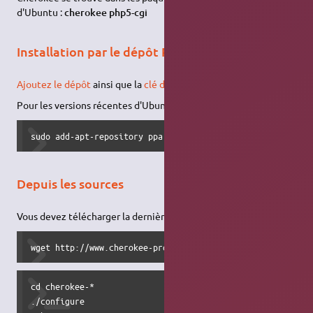
d'Ubuntu :
cherokee php5-cgi
Installation par le dépôt PPA
Ajoutez le dépôt
ainsi que la
clé d'authentification
.
Pour les versions récentes d'Ubuntu (9.10 et ultérieures) :
sudo add-apt-repository ppa:cherokee-webserver/ppa
Depuis les sources
Vous devez télécharger la dernière version depuis le site :
wget http://www.cherokee-project.com/cherokee-latest-tarb
cd cherokee-*

./configure
