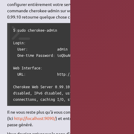
configurer entièrement votre serveur web, il faut utiliser la
commande cherokee-admin sur votre serveur. Pour la version
0.99.10 retourne quelque chose comme ceci :
$ sudo cherokee-admin

Login:

  User:              admin

  One-time Password: ioQbuAOaE9pFPtXR

Web Interface:

  URL:               http://localhost:9090/

Cherokee Web Server 0.99.10 (Apr 15 2009): Listening on po
disabled, IPv6 disabled, using epoll, 1024 fds system limi
connections, caching I/O, single thread
Il ne vous reste plus qu'à vous connecter à l'adresse indiquée
(Ici
http://localhost:9090/
) et entrer le login
admin
et le mot de
passe généré.
Vous devriez arriver sur la page d'administration de Cherokee :