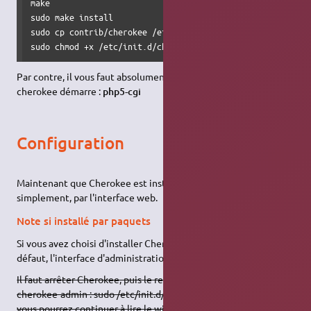
make

sudo make install

sudo cp contrib/cherokee /etc/init.d/

sudo chmod +x /etc/init.d/cherokee
Par contre, il vous faut absolument le paquet php5-cgi pour que
cherokee démarre :
php5-cgi
Configuration
Maintenant que Cherokee est installé, il reste à le configurer
simplement, par l'interface web.
Note si installé par paquets
Si vous avez choisi d'installer Cherokee par les paquets, par
défaut, l'interface d'administration n'est pas accessible.
Il faut arrêter Cherokee, puis le relancer avec la commande
cherokee-admin : sudo /etc/init.d/cherokee stop Maintenant,
vous pourrez continuer à lire le wiki