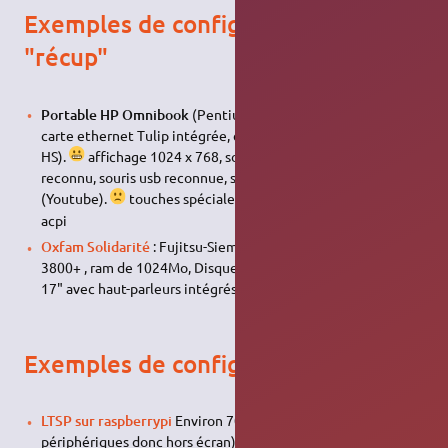
Exemples de configurations
"récup"
Portable HP Omnibook
(Pentium II 600 Mhz, 64 Mo ram,
carte ethernet Tulip intégrée, carte son ESS tech, batterie
HS).
affichage 1024 x 768, son fonctionnel, trackpad
reconnu, souris usb reconnue, streaming video fluide
(Youtube).
touches spéciales inactives, pas d'arrêt par
acpi
Oxfam Solidarité
: Fujitsu-Siemens E5616 AMD Dual Core
3800+ , ram de 1024Mo, Disque dur de 80Go, écran plat de
17" avec haut-parleurs intégrés, Ubuntu 12.04 LTS.
Exemples de configurations "neuf"
LTSP sur raspberrypi
Environ 70€ le kit officiel (sans
périphériques donc hors écran)