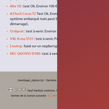
Alix 1D
: test Ok. Environ 100 €.
A3Tech Corus T2
Test Ok. Environ 200 €. Contient un
système embarqué mais peut booter en pxe (F12 au
démarrage).
Ordipost
: test à venir. Environ 200 €.
VXL Itona 3531
: test à venir. Prix : 130 €.
Linutop
: basé sur un raspberrypi. Environ 85 €.
NEC QUOVIO D180
: test à venir. Prix : 300 €
clientleger_station.txt
· Dernière modification :
Le 11/09/2022, 11:09
de
moths-art
Sauf mention contraire, le contenu de ce wiki est placé sous les
termes de la licence suivante :
CC Attribution-Noncommercial-Share Alike 4.0
International