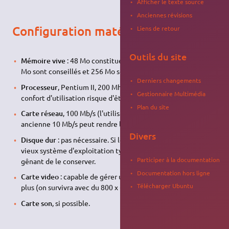
Afficher le texte source
Anciennes révisions
Configuration matérielle
Liens de retour
Outils du site
Mémoire vive
: 48 Mo constituent la limite basse, mais 128
Mo sont conseillés et 256 Mo seront parfaits.
Derniers changements
Processeur
, Pentium II, 200 Mhz ou mieux. En deçà, le
Gestionnaire Multimédia
confort d'utilisation risque d'être juste.
Plan du site
Carte réseau
, 100 Mb/s (l'utilisation d'une carte réseau
ancienne 10 Mb/s peut rendre le client inutilisable).
Divers
Disque dur
: pas nécessaire. Si le disque dur contient un
vieux système d'exploitation type Windows 98, il n'est pas
Participer à la documentation
gênant de le conserver.
Documentation hors ligne
Carte video
: capable de gérer un affichage 1024 x 768 ou
Télécharger Ubuntu
plus (on survivra avec du 800 x 600).
Carte son
, si possible.