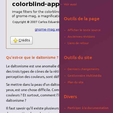
Voir aussi
Outils de la page
Afficher le texte source
Anciennes révisions
Liens de retour
Outils du site
Qu'est-ce que le daltonisme ?
Le daltonisme est une anomalie dans laquelle un ou plusieurs
Derniers changements
des trois types de cônes de la rétine, responsables de la
Gestionnaire Multimédia
perception des couleurs, sont déficients.
Plan du site
Se mettre dans la peau d’un daltonien, ou voir à travers ses
yeux, est une chose difficile. Comment imaginer le rendu des
couleurs ? Et surtout, comment l’imaginer en fonction du
Divers
daltonisme ?
Il faut savoir qu’il existe plusieurs variations de cette anomalie
Participer à la documentation