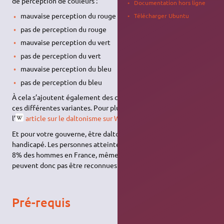
de perception de couleurs :
Documentation hors ligne
mauvaise perception du rouge
Télécharger Ubuntu
pas de perception du rouge
mauvaise perception du vert
pas de perception du vert
mauvaise perception du bleu
pas de perception du bleu
À cela s’ajoutent également des combinaisons possibles entre
ces différentes variantes. Pour plus d’informations, consultez
l’
article sur le daltonisme sur Wikipédia
.
Et pour votre gouverne, être daltonien ne signifie pas être
handicapé. Les personnes atteintes de cette anomalie (environ
8% des hommes en France, même pas 1% de femmes) ne
peuvent donc pas être reconnues comme telles.
Pré-requis