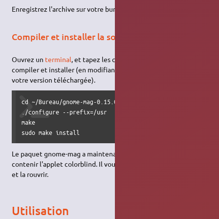
Enregistrez l'archive sur votre bureau, puis
extrayez-la
.
Compiler et installer la source
Ouvrez un
terminal
, et tapez les commandes suivantes pour
compiler et installer (en modifiant le chemin du dossier selon
votre version téléchargée).
cd ~/Bureau/gnome-mag-0.15.0

./configure --prefix=/usr

make

sudo make install
Le paquet gnome-mag a maintenant été mis à jour, et devrait
contenir l'applet colorblind. Il vous reste à fermer votre session
et la rouvrir.
Utilisation