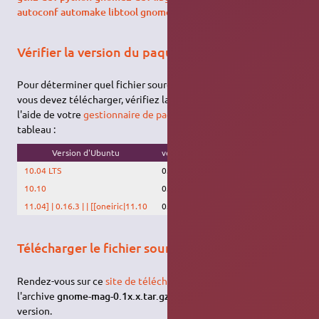
autoconf automake libtool gnome-common
.
Vérifier la version du paquet
Pour déterminer quel fichier source du paquet
gnome-mag
vous devez télécharger, vérifiez la version du paquet installé à
l'aide de votre
gestionnaire de paquets
, ou encore consultez ce
tableau :
Version d'Ubuntu
version gnome-mag
10.04 LTS
0.16.1
10.10
0.16.1
11.04] | 0.16.3 | | [[oneiric|11.10
0.16.3
Télécharger le fichier source
Rendez-vous sur ce
site de téléchargement
et téléchargez
l'archive
gnome-mag-0.1x.x.tar.gz
correspondant à votre
version.