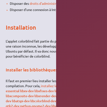
Disposer des
droits d'administration
.
Disposer d'une connexion à Internet configurée et activée.
Installation
L'applet colorblind fait partie du paquet gnome-mag, mais pour
une raison inconnue, les développeur ne l'ont pas inclus dans
Ubuntu par défaut. Il va donc nous falloir
recompiler
le paquet
pour bénéficier de colorblind.
Installer les bibliothèques de compilation
Il faut en premier lieu installer les bibliothèques de
compilation. Pour cela,
installez les paquets
suivants :
build-
essential libxv-dev libxfixes-dev libxdamage-dev
libxcomposite-dev libxrender-dev liborbit2-dev python-object-
dev libatspi-dev libcolorblind-dev libgnome-mag-dev python-
gtk2-dev python-gnome2-dev libgnome-desktop-dev gettext