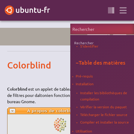
ACCESSIBILITÉ
GNOME
Rechercher
S'identifier
−
Table des matières
Colorblind
Pré-requis
Installation
Colorblind
est un applet de tableau de bord qui propose un jeu
Installer les bibliothèques de
de filtres pour daltonien fonctionnant sur l’environnement de
compilation
bureau Gnome.
Vérifier la version du paquet
Télécharger le fichier source
Compiler et installer la source
Utilisation