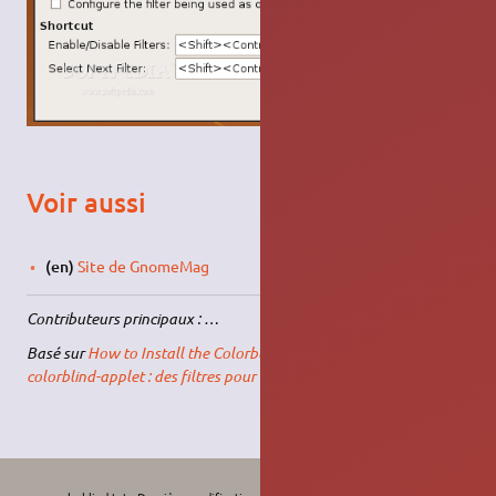
Voir aussi
(en)
Site de GnomeMag
Contributeurs principaux : …
Basé sur
How to Install the Colorblind Applet on GNOME
et
colorblind-applet : des filtres pour daltonien sous Linux
.